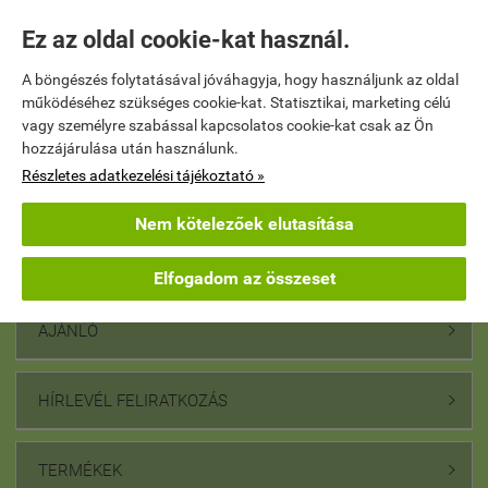
Ez az oldal cookie-kat használ.
A böngészés folytatásával jóváhagyja, hogy használjunk az oldal
működéséhez szükséges cookie-kat. Statisztikai, marketing célú
vagy személyre szabással kapcsolatos cookie-kat csak az Ön
Inositol kapszula - a
A és D vitamin - az
hozzájárulása után használunk.
hormonrendszer és az
immunrendszer erősítésére
idegrendszer egészségéért
Részletes adatkezelési tájékoztató »
5 490 Ft
(23 Ft / db)
6 690 Ft
(67 Ft / db)
Nem kötelezőek elutasítása

AJÁNLATKÉRÉS
KOSÁRBA
Elfogadom az összeset
AJÁNLÓ

HÍRLEVÉL FELIRATKOZÁS

TERMÉKEK
