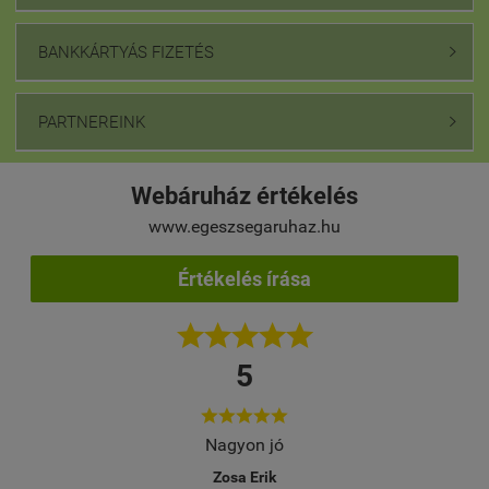
BANKKÁRTYÁS FIZETÉS

PARTNEREINK

Webáruház értékelés
www.egeszsegaruhaz.hu
Értékelés írása





5





elés
Nagyon jó
Töb
M
Zosa Erik