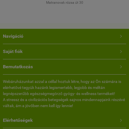
Matranovak rózsa út 30
Navigáció

Saját fiók

Bemutatkozás

Webáruházunkat azzal a céllal hoztuk létre, hogy az Ön számára is
elérhetővé tegyük hazánk legismertebb, legjobb és méltán
legnépszerűbb egészségmegörző gyógy- és wellness termékeit!
A stressz és a civilizációs betegségek sajnos mindennapjaink részévé
váltak, ám a jövőben nem kell így lennie!
Elérhetőségek
