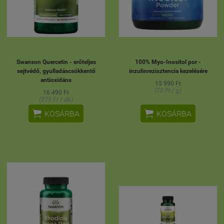
Swanson Quercetin - erőteljes
100% Myo-Inositol por -
sejtvédő, gyulladáscsökkentő
inzulinrezisztencia kezelésére
antioxidáns
15 990 Ft
(70 Ft / g)
16 490 Ft
(275 Ft / db)


KOSÁRBA
KOSÁRBA