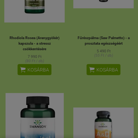
Rhodiola Rosea (Aranygyökér)
Fűrészpálma (Saw Palmetto) - a
kapszula - a stressz
prosztata egészségéért
csökkentésére
5 490 Ft
(55 Ft / db)
7 990 Ft
(80 Ft / db)


KOSÁRBA
KOSÁRBA