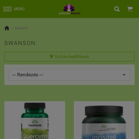


MENÜ

» Kereső
SWANSON:
Szűrés beállítások
