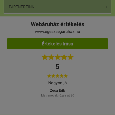
PARTNEREINK

Webáruház értékelés
www.egeszsegaruhaz.hu
Értékelés írása





5





elés
Nagyon jó
Töb
M
Zosa Erik
Matranovak rózsa út 30