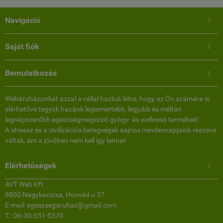
Navigáció

Saját fiók

Bemutatkozás

Webáruházunkat azzal a céllal hoztuk létre, hogy az Ön számára is
elérhetővé tegyük hazánk legismertebb, legjobb és méltán
legnépszerűbb egészségmegörző gyógy- és wellness termékeit!
A stressz és a civilizációs betegségek sajnos mindennapjaink részévé
váltak, ám a jövőben nem kell így lennie!
Elérhetőségek

AVT Web Kft.
8800 Nagykanizsa, Honvéd u 37
E-mail: egeszsegaruhaz@gmail.com
T.: 06-30-351-5370