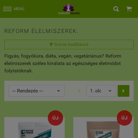


MENÜ
REFORM ÉLELMISZEREK:
Szűrés beállítások

Figyás, fogyókúra, diéta, vegán, vegetáriánus? Reform
élelmiszerek széles kínálata az egészséges életmódot
folytatóknak.


ÚJ
ÚJ