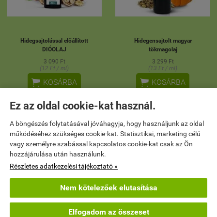
Hidegsajtolással előállított
Hidegensajtolt magyar
DIÓOLAJ
tökmagolaj
3 090 Ft
3 299 Ft
(12 Ft / ml)
(13 Ft / ml)


KOSÁRBA
KOSÁRBA
Ez az oldal cookie-kat használ.
A böngészés folytatásával jóváhagyja, hogy használjunk az oldal
ÚJ
ÚJ
működéséhez szükséges cookie-kat. Statisztikai, marketing célú
vagy személyre szabással kapcsolatos cookie-kat csak az Ön
hozzájárulása után használunk.
Részletes adatkezelési tájékoztató »
Nem kötelezőek elutasítása
Elfogadom az összeset