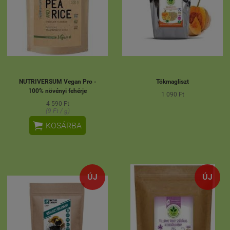
NUTRIVERSUM Vegan Pro -
Tökmagliszt
100% növényi fehérje
1 090 Ft
4 590 Ft
(9 Ft / g)

KOSÁRBA
ÚJ
ÚJ