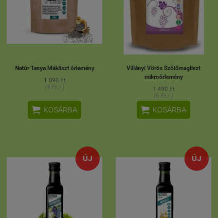
Natúr Tanya Mákliszt őrlemény
Villányi Vörös Szőlőmagliszt
mikroőrlemény
1 090 Ft
(4 Ft / )
1 490 Ft
(6 Ft / )


KOSÁRBA
KOSÁRBA
ÚJ
ÚJ