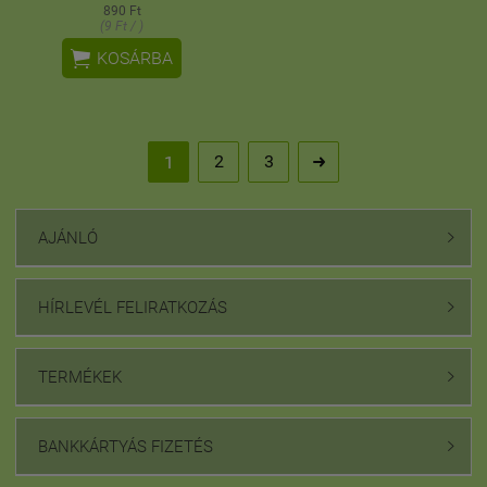
890 Ft
(9 Ft / )

KOSÁRBA
2
3
1

AJÁNLÓ

HÍRLEVÉL FELIRATKOZÁS

TERMÉKEK

BANKKÁRTYÁS FIZETÉS
