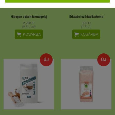
Hidegen sajtolt lenmagolaj
Étkezési szódabikarbóna
2 290 Ft
390 Ft
(9 Ft / ml)
(1 Ft / )


KOSÁRBA
KOSÁRBA
ÚJ
ÚJ