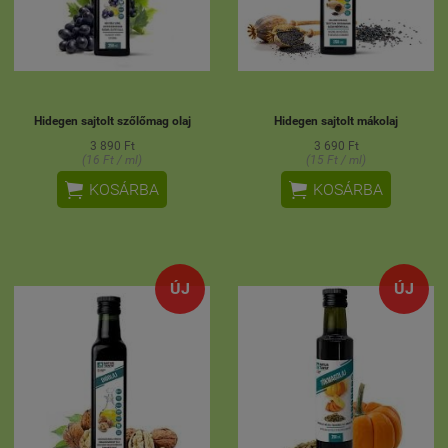
Hidegen sajtolt szőlőmag olaj
Hidegen sajtolt mákolaj
3 890 Ft
3 690 Ft
(16 Ft / ml)
(15 Ft / ml)


KOSÁRBA
KOSÁRBA
ÚJ
ÚJ