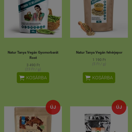
Natur Tanya Vegán Gyomorbarát
Natur Tanya Vegán fehérjepor
Rost
1 190 Ft
(5 Ft / g)
3 490 Ft
(23 Ft / g)


KOSÁRBA
KOSÁRBA
ÚJ
ÚJ