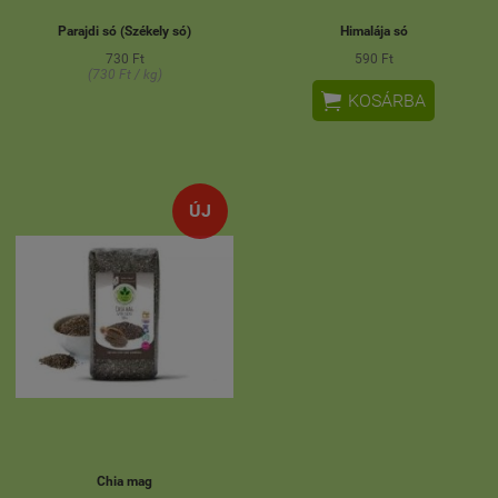
Parajdi só (Székely só)
Himalája só
730 Ft
590 Ft
(730 Ft / kg)

KOSÁRBA
ÚJ
Chia mag