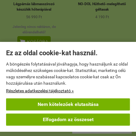
Légpárnás lábmasszírozó
NO-DOL Hűthető-melegíthető
készülék hőterápiával
géltasak
56 990 Ft
4 190 Ft
Jelenleg nincs raktáron, de
előrendelhető!

KOSÁRBA
Ez az oldal cookie-kat használ.
A böngészés folytatásával jóváhagyja, hogy használjunk az oldal
működéséhez szükséges cookie-kat. Statisztikai, marketing célú
vagy személyre szabással kapcsolatos cookie-kat csak az Ön
hozzájárulása után használunk.
Részletes adatkezelési tájékoztató »
Nem kötelezőek elutasítása
Elfogadom az összeset