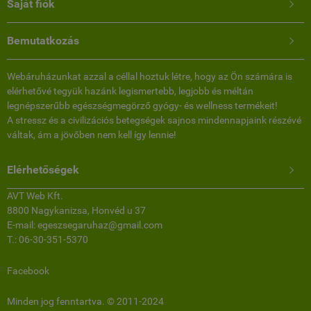
Saját fiók

Bemutatkozás

Webáruházunkat azzal a céllal hoztuk létre, hogy az Ön számára is
elérhetővé tegyük hazánk legismertebb, legjobb és méltán
legnépszerűbb egészségmegörző gyógy- és wellness termékeit!
A stressz és a civilizációs betegségek sajnos mindennapjaink részévé
váltak, ám a jövőben nem kell így lennie!
Elérhetőségek

AVT Web Kft.
8800 Nagykanizsa, Honvéd u 37
E-mail: egeszsegaruhaz@gmail.com
T.: 06-30-351-5370
Facebook
Minden jog fenntartva. © 2011-2024