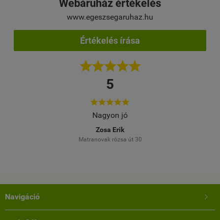
Webáruház értékelés
www.egeszsegaruhaz.hu
Értékelés írása





5





elés
Nagyon jó
Töb
M
Zosa Erik
Matranovak rózsa út 30
Navigáció
