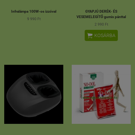
Infralámpa 100W-os izzóval
GYAPJÚ DERÉK- ÉS
VESEMELEGÍTŐ gumis pánttal
9 990 Ft
2 990 Ft

KOSÁRBA