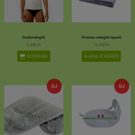
Derékmelegítő
Vivamax melegítő lepedő
9 490 Ft
16 590 Ft

KOSÁRBA
AJÁNLATKÉRÉS
ÚJ
ÚJ