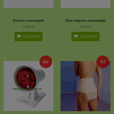
Dormicur vesemelegítő
Silver mágneses vesemelegítő
3 990 Ft
2 990 Ft


KOSÁRBA
KOSÁRBA
ÚJ
ÚJ