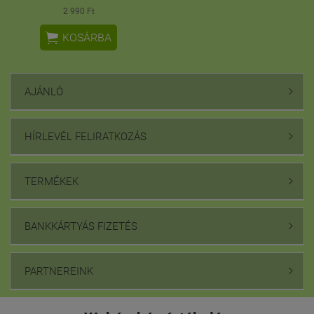
2 990 Ft

KOSÁRBA
AJÁNLÓ

HÍRLEVÉL FELIRATKOZÁS

TERMÉKEK

BANKKÁRTYÁS FIZETÉS

PARTNEREINK
