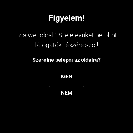


MENÜ
Figyelem!

»
EROTIKUS TERMÉKEK
Ez a weboldal 18. életévüket betöltött
FÉRFI VÁGYFOKOZÓK:
látogatók részére szól!
Szűrés beállítások

Szeretne belépni az oldalra?
IGEN
NEM
ÚJ
ÚJ