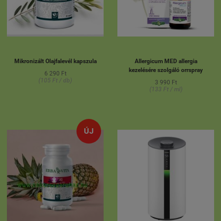
Mikronizált Olajfalevél kapszula
Allergicum MED allergia
kezelésére szolgáló orrspray
6 290 Ft
(105 Ft / db)
3 990 Ft
(133 Ft / ml)
ÚJ