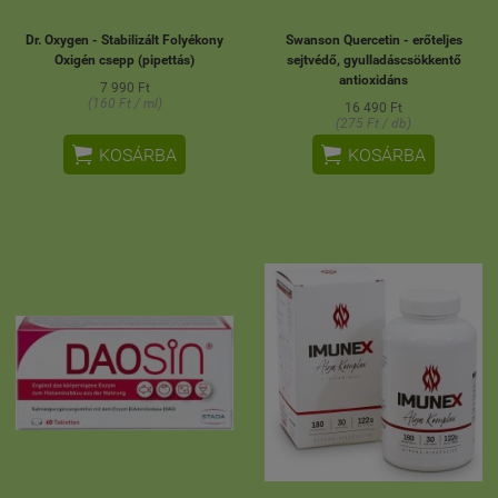
Dr. Oxygen - Stabilizált Folyékony
Swanson Quercetin - erőteljes
Oxigén csepp (pipettás)
sejtvédő, gyulladáscsökkentő
antioxidáns
7 990 Ft
(160 Ft / ml)
16 490 Ft
(275 Ft / db)


KOSÁRBA
KOSÁRBA