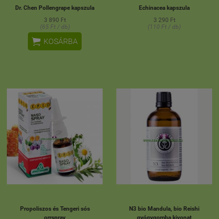
Dr. Chen Pollengrape kapszula
Echinacea kapszula
3 890 Ft
3 290 Ft
(65 Ft / db)
(110 Ft / db)

KOSÁRBA
Propoliszos és Tengeri sós
N3 bio Mandula, bio Reishi
orrspray
gyógygomba kivonat