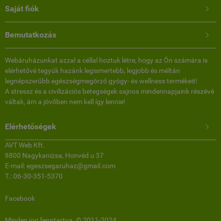
Saját fiók

Bemutatkozás

Webáruházunkat azzal a céllal hoztuk létre, hogy az Ön számára is
elérhetővé tegyük hazánk legismertebb, legjobb és méltán
legnépszerűbb egészségmegörző gyógy- és wellness termékeit!
A stressz és a civilizációs betegségek sajnos mindennapjaink részévé
váltak, ám a jövőben nem kell így lennie!
Elérhetőségek

AVT Web Kft.
8800 Nagykanizsa, Honvéd u 37
E-mail: egeszsegaruhaz@gmail.com
T.: 06-30-351-5370
Facebook
Minden jog fenntartva. © 2011-2024