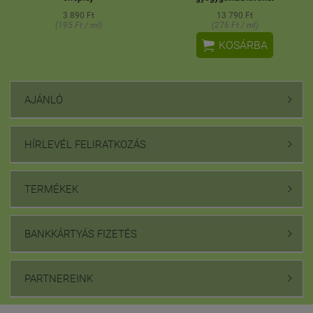
3 890 Ft
13 790 Ft
(195 Ft / ml)
(276 Ft / ml)

KOSÁRBA
AJÁNLÓ

HÍRLEVÉL FELIRATKOZÁS

TERMÉKEK

BANKKÁRTYÁS FIZETÉS

PARTNEREINK
