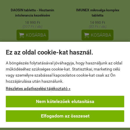
DAOSIN tabletta - Hisztamin
IMUNEX mikroalga komplex
intolerancia kezelésére
tabletta
18 990 Ft
14 990 Ft
(317 Ft / db)
(83 Ft / db)


KOSÁRBA
KOSÁRBA
Ez az oldal cookie-kat használ.
A böngészés folytatásával jóváhagyja, hogy használjunk az oldal
működéséhez szükséges cookie-kat. Statisztikai, marketing célú
vagy személyre szabással kapcsolatos cookie-kat csak az Ön
hozzájárulása után használunk.
Részletes adatkezelési tájékoztató »
Nem kötelezőek elutasítása
Elfogadom az összeset