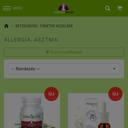


MENÜ

»
BETEGSÉGEK, TÜNETEK KEZELÉSE
ALLERGIA, ASZTMA:
Szűrés beállítások

ÚJ
ÚJ