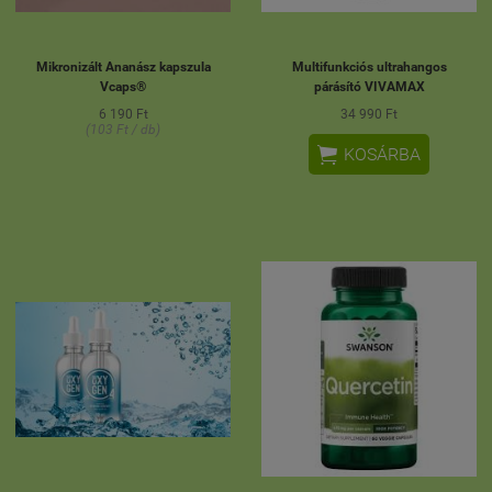
Mikronizált Ananász kapszula
Multifunkciós ultrahangos
Vcaps®
párásító VIVAMAX
6 190 Ft
34 990 Ft
(103 Ft / db)

KOSÁRBA