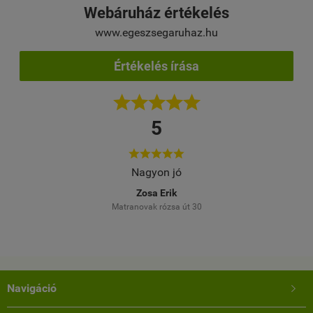
Webáruház értékelés
www.egeszsegaruhaz.hu
Értékelés írása





5





elés
Nagyon jó
Töb
M
Zosa Erik
Matranovak rózsa út 30
Navigáció
