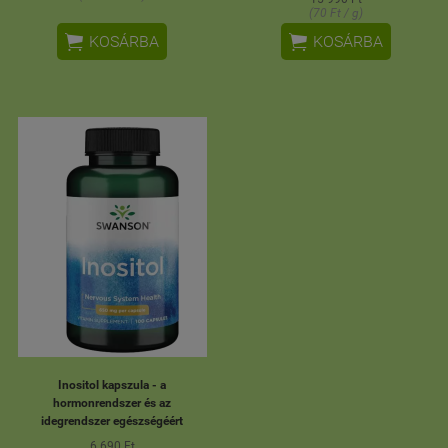
(70 Ft / g)


KOSÁRBA
KOSÁRBA
Inositol kapszula - a
hormonrendszer és az
idegrendszer egészségéért
6 690 Ft