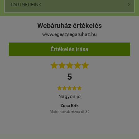
PARTNEREINK

Webáruház értékelés
www.egeszsegaruhaz.hu
Értékelés írása





5





Nagyon jó
Több alkalommal ren
Meg vagyok elég
Zosa Erik
Matranovak rózsa út 30