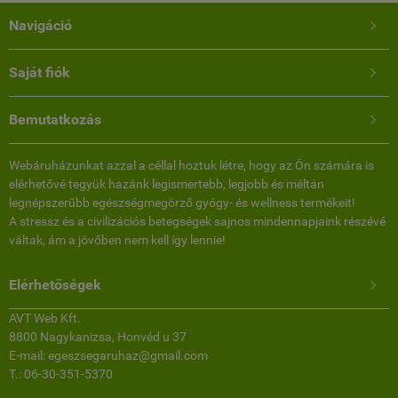
Navigáció

Saját fiók

Bemutatkozás

Webáruházunkat azzal a céllal hoztuk létre, hogy az Ön számára is
elérhetővé tegyük hazánk legismertebb, legjobb és méltán
legnépszerűbb egészségmegörző gyógy- és wellness termékeit!
A stressz és a civilizációs betegségek sajnos mindennapjaink részévé
váltak, ám a jövőben nem kell így lennie!
Elérhetőségek

AVT Web Kft.
8800 Nagykanizsa, Honvéd u 37
E-mail: egeszsegaruhaz@gmail.com
T.: 06-30-351-5370