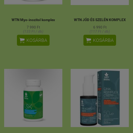
WTN Myo-inozitol komplex
WTN JÓD ÉS SZELÉN KOMPLEX
7 990 Ft
6 990 Ft
(133 Ft / db)
(117 Ft / db)


KOSÁRBA
KOSÁRBA