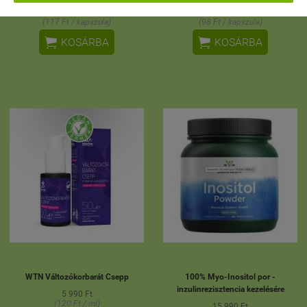
6 990 Ft
5 890 Ft
(117 Ft / kapszula)
(98 Ft / kapszula)


KOSÁRBA
KOSÁRBA
WTN Változókorbarát Csepp
100% Myo-Inositol por -
inzulinrezisztencia kezelésére
5 990 Ft
(120 Ft / ml)
15 990 Ft