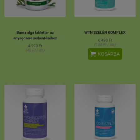
Barna alga tabletta- az
WTN SZELÉN KOMPLEX
anyagcsere serkentéséhez
6 490 Ft
(108 Ft / db)
4 990 Ft
(40 Ft / db)

KOSÁRBA