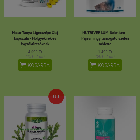
Natur Tanya Ligetszépe Olaj
NUTRIVERSUM Selenium -
kapszula - Hölgyeknek és
Pajzsmirigy támogató szelén
fogyókúrázóknak
tabletta
4 090 Ft
1 490 Ft
(45 Ft / db)
(50 Ft / db)


KOSÁRBA
KOSÁRBA
ÚJ