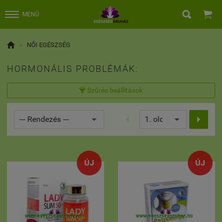


MENÜ

»
NŐI EGÉSZSÉG
HORMONÁLIS PROBLÉMÁK:
Szűrés beállítások



ÚJ
ÚJ