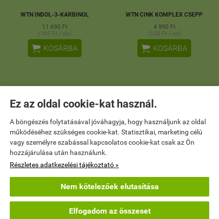
WTN INDOL-3-KARBINOL
WTN CINK KOMPLEX CSEPP
11 690 Ft
4 990 Ft
(195 Ft / db)
(100 Ft / ml)


KOSÁRBA
KOSÁRBA
Ez az oldal cookie-kat használ.
A böngészés folytatásával jóváhagyja, hogy használjunk az oldal
működéséhez szükséges cookie-kat. Statisztikai, marketing célú
vagy személyre szabással kapcsolatos cookie-kat csak az Ön
hozzájárulása után használunk.
Részletes adatkezelési tájékoztató »
Nem kötelezőek elutasítása
Elfogadom az összeset
WTN ASHWAGANDHA KOMPLEX
WTN Változókor Spektrum