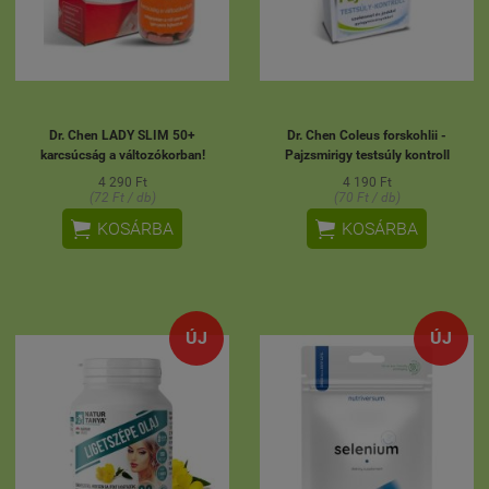
Dr. Chen LADY SLIM 50+
Dr. Chen Coleus forskohlii -
karcsúcság a változókorban!
Pajzsmirigy testsúly kontroll
4 290 Ft
4 190 Ft
(72 Ft / db)
(70 Ft / db)


KOSÁRBA
KOSÁRBA
ÚJ
ÚJ