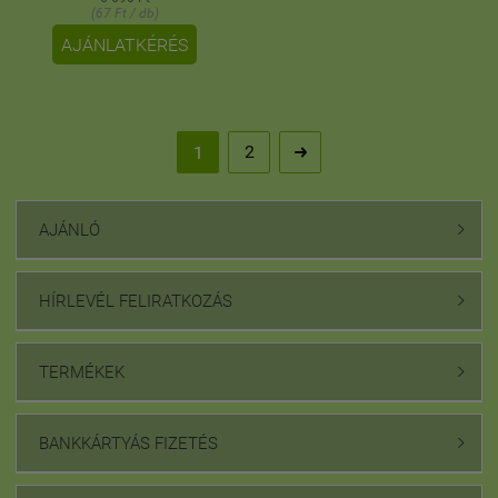
(67 Ft / db)
AJÁNLATKÉRÉS
2
1

AJÁNLÓ

HÍRLEVÉL FELIRATKOZÁS

TERMÉKEK

BANKKÁRTYÁS FIZETÉS
