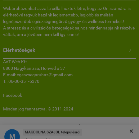
Webáruházunkat azzal a céllal hoztuk létre, hogy az Ön számára is
elérhetővé tegyük hazánk legismertebb, legjobb és méltán
legnépszerűbb egészségmegörző gyógy- és wellness termékeit!
A stressz és a civilizációs betegségek sajnos mindennapjaink részévé
váltak, ám a jövőben nem kell így lennie!
Elérhetőségek

AVT Web Kft.
8800 Nagykanizsa, Honvéd u 37
E-mail: egeszsegaruhaz@gmail.com
T.: 06-30-351-5370
Facebook
Minden jog fenntartva. © 2011-2024
www.egeszsegaruhaz.hu -
AVT Web Kft.
-
ÁSZF
-
Adatkezelési tájékoztató
×
MAGDOLNA SZAJOL településről
M