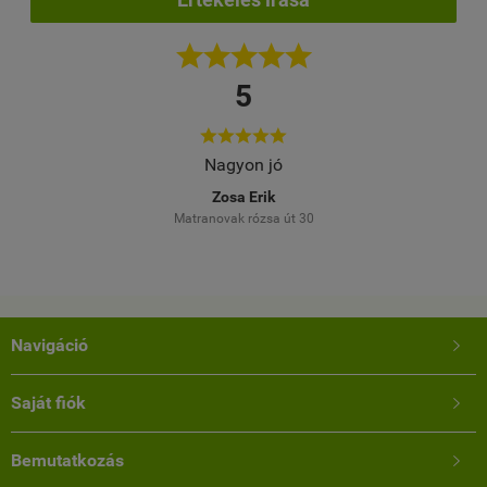





5





elés
Nagyon jó
Töb
M
Zosa Erik
Matranovak rózsa út 30
Navigáció

Saját fiók

Bemutatkozás
