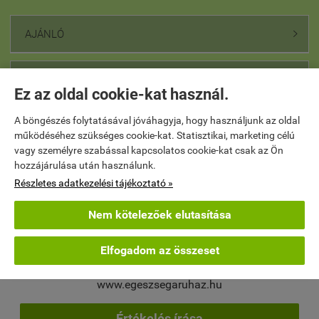
AJÁNLÓ

HÍRLEVÉL FELIRATKOZÁS

Ez az oldal cookie-kat használ.
A böngészés folytatásával jóváhagyja, hogy használjunk az oldal
TERMÉKEK

működéséhez szükséges cookie-kat. Statisztikai, marketing célú
vagy személyre szabással kapcsolatos cookie-kat csak az Ön
hozzájárulása után használunk.
BANKKÁRTYÁS FIZETÉS

Részletes adatkezelési tájékoztató »
Nem kötelezőek elutasítása
PARTNEREINK

Elfogadom az összeset
Webáruház értékelés
www.egeszsegaruhaz.hu
Értékelés írása