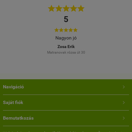





5





elés
Nagyon jó
Töb
M
Zosa Erik
Matranovak rózsa út 30
Navigáció

Saját fiók

Bemutatkozás
