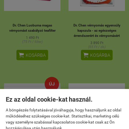
Dr. Chen Luobuma magas
Dr. Chen vérnyomás egyensúly
vérnyomást szabályzó teafilter
kapszula - az egészséges
érrendszerért és vérnyomásért
1 490 Ft
(75 Ft / filter)
3 890 Ft
(65 Ft / db)


KOSÁRBA
KOSÁRBA
ÚJ
Ez az oldal cookie-kat használ.
A böngészés folytatásával jóváhagyja, hogy használjunk az oldal
működéséhez szükséges cookie-kat. Statisztikai, marketing célú
vagy személyre szabással kapcsolatos cookie-kat csak az Ön
hozzájárulása után használunk.