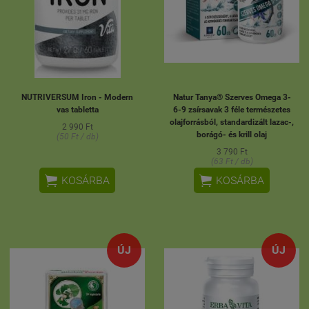
NUTRIVERSUM Iron - Modern
Natur Tanya® Szerves Omega 3-
vas tabletta
6-9 zsírsavak 3 féle természetes
olajforrásból, standardizált lazac-,
2 990 Ft
borágó- és krill olaj
(50 Ft / db)
3 790 Ft
(63 Ft / db)


KOSÁRBA
KOSÁRBA
ÚJ
ÚJ