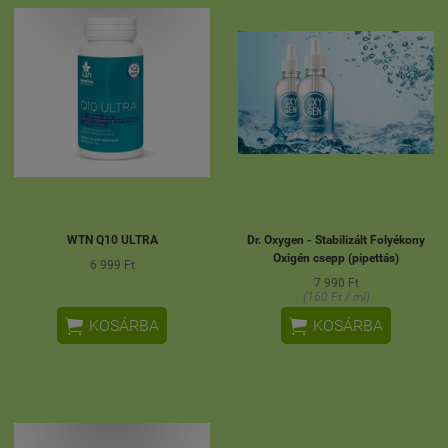
WTN Q10 ULTRA
Dr. Oxygen - Stabilizált Folyékony
Oxigén csepp (pipettás)
6 999 Ft
7 990 Ft
(160 Ft / ml)


KOSÁRBA
KOSÁRBA