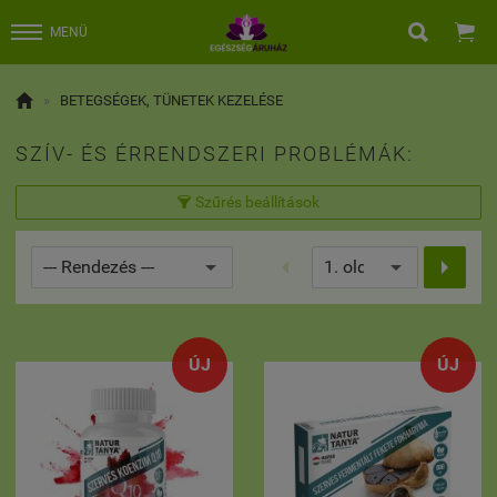


MENÜ

»
BETEGSÉGEK, TÜNETEK KEZELÉSE
SZÍV- ÉS ÉRRENDSZERI PROBLÉMÁK:
Szűrés beállítások



ÚJ
ÚJ