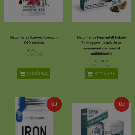
Natur Tanya Szerves Koenzim
Natur Tanya Fermentált Fekete
Q10 tabletta
Fokhagyma - a szív és az
immunrendszer normál
4 590 Ft
működéséért
(77 Ft / db)
4 190 Ft
(140 Ft / db)


KOSÁRBA
KOSÁRBA
ÚJ
ÚJ