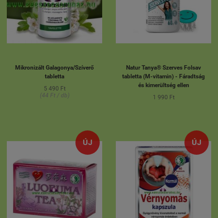
Mikronizált Galagonya/Szíverő
Natur Tanya® Szerves Folsav
tabletta
tabletta (M-vitamin) - Fáradtság
és kimerültség ellen
5 490 Ft
(44 Ft / db)
1 990 Ft
ÚJ
ÚJ