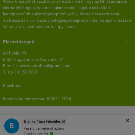
Webáruházunkat azzal a céllal hoztuk létre, hogy az Ön számára is
elérhetővé tegyük hazánk legismertebb, legjobb és méltán
legnépszerűbb egészségmegörző gyógy- és wellness termékeit!
A stressz és a civilizációs betegségek sajnos mindennapjaink részévé
váltak, ám a jövőben nem kell így lennie!
Elérhetőségek

AVT Web Kft.
8800 Nagykanizsa, Honvéd u 37
E-mail: egeszsegaruhaz@gmail.com
T.: 06-30-351-5370
Facebook
Minden jog fenntartva. © 2011-2024
www.egeszsegaruhaz.hu -
AVT Web Kft.
-
ÁSZF
-
Adatkezelési tájékoztató
×
Bianka Pápa településről
B
Vásárolt a webáruházban
Webáruház készítés
a StartÜzlettel.
2 órával ezelőtt
