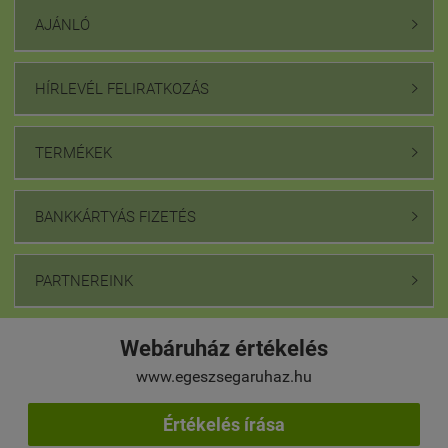
AJÁNLÓ

HÍRLEVÉL FELIRATKOZÁS

TERMÉKEK

BANKKÁRTYÁS FIZETÉS

PARTNEREINK

Webáruház értékelés
www.egeszsegaruhaz.hu
Értékelés írása