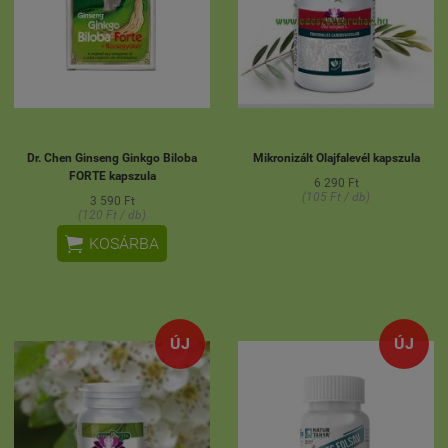
Dr. Chen Ginseng Ginkgo Biloba
Mikronizált Olajfalevél kapszula
FORTE kapszula
6 290 Ft
(105 Ft / db)
3 590 Ft
(120 Ft / db)

KOSÁRBA
ÚJ
ÚJ