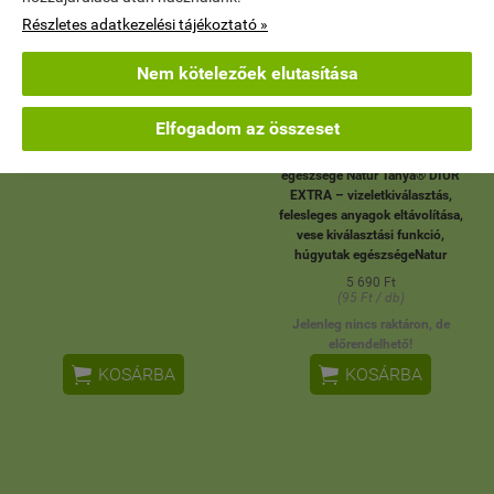
Részletes adatkezelési tájékoztató »
Nem kötelezőek elutasítása
NO-DOL Micellás kurkuma
Natur Tanya® DIUR EXTRA –
kapszula
vizeletkiválasztás, felesleges
Elfogadom az összeset
anyagok eltávolítása, vese
6 990 Ft
kiválasztási funkció, húgyutak
(233 Ft / db)
egészsége Natur Tanya® DIUR
EXTRA – vizeletkiválasztás,
felesleges anyagok eltávolítása,
vese kiválasztási funkció,
húgyutak egészségeNatur
5 690 Ft
(95 Ft / db)
Jelenleg nincs raktáron, de
előrendelhető!


KOSÁRBA
KOSÁRBA