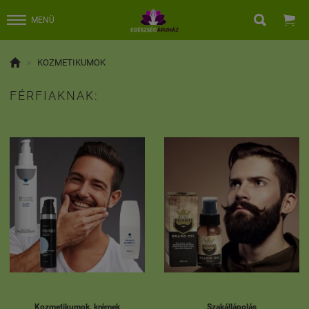


MENÜ

»
KOZMETIKUMOK
FÉRFIAKNAK:
Kozmetikumok, krémek
Szakállápolás