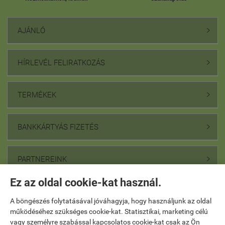
AJÁNLÓ

HÍRLEVÉL FELIRATKOZÁS

TERMÉKEK

BANKKÁRTYÁS FIZETÉS

PARTNEREINK

Ez az oldal cookie-kat használ.
Webáruház értékelés
A böngészés folytatásával jóváhagyja, hogy használjunk az oldal
www.egeszsegaruhaz.hu
működéséhez szükséges cookie-kat. Statisztikai, marketing célú
vagy személyre szabással kapcsolatos cookie-kat csak az Ön