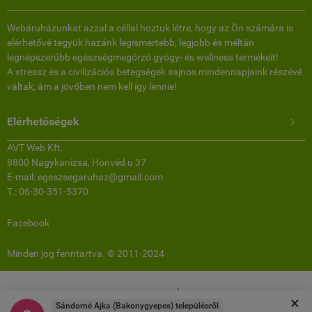
Webáruházunkat azzal a céllal hoztuk létre, hogy az Ön számára is
elérhetővé tegyük hazánk legismertebb, legjobb és méltán
legnépszerűbb egészségmegörző gyógy- és wellness termékeit!
A stressz és a civilizációs betegségek sajnos mindennapjaink részévé
váltak, ám a jövőben nem kell így lennie!
Elérhetőségek

AVT Web Kft.
8800 Nagykanizsa, Honvéd u 37
E-mail: egeszsegaruhaz@gmail.com
T.: 06-30-351-5370
Facebook
Minden jog fenntartva. © 2011-2024
www.egeszsegaruhaz.hu -
AVT Web Kft.
-
ÁSZF
-
Adatkezelési tájékoztató
×
Sándorné Ajka (Bakonygyepes) településről