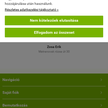
Értékelés írása
hozzájárulása után használunk.
Részletes adatkezelési tájékoztató »





Nem kötelezőek elutasítása
5
Elfogadom az összeset





elés
Nagyon jó
Töb
M
Zosa Erik
Matranovak rózsa út 30
Navigáció

Saját fiók

Bemutatkozás
