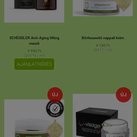
SCHÜSSLER Anti-Aging lifting
Bőrfeszesítő nappali krém
maszk
4 190 Ft
(84 Ft / ml)
9 990 Ft
(200 Ft / ml)
AJÁNLATKÉRÉS
ÚJ
ÚJ