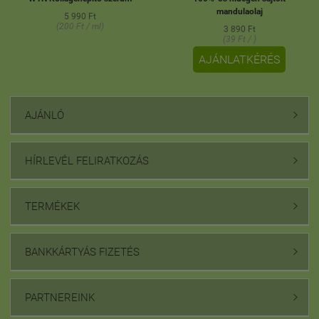
mandulaolaj
5 990 Ft
(200 Ft / ml)
3 890 Ft
(39 Ft / )
AJÁNLATKÉRÉS
AJÁNLÓ

HÍRLEVÉL FELIRATKOZÁS

TERMÉKEK

BANKKÁRTYÁS FIZETÉS

PARTNEREINK
