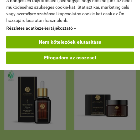
A böngészés folytatásával jóváhagyja, hogy használjunk az oldal
működéséhez szükséges cookie-kat. Statisztikai, marketing célú
Schüssler Retinol Arcszérum
HYALURON GÉL
vagy személyre szabással kapcsolatos cookie-kat csak az Ön
KONCENTRÁTUM
5 990 Ft
hozzájárulása után használunk.
(200 Ft / ml)
4 990 Ft
Részletes adatkezelési tájékoztató »
(100 Ft / ml)


KOSÁRBA
KOSÁRBA
Nem kötelezőek elutasítása
Elfogadom az összeset