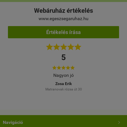
Webáruház értékelés
www.egeszsegaruhaz.hu
Értékelés írása





5





elés
Nagyon jó
Töb
M
Zosa Erik
Matranovak rózsa út 30
Navigáció
