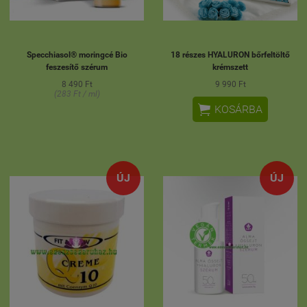
Specchiasol® moringcé Bio
18 részes HYALURON bőrfeltöltő
feszesítő szérum
krémszett
8 490 Ft
9 990 Ft
(283 Ft / ml)

KOSÁRBA
ÚJ
ÚJ