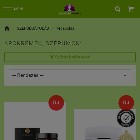


MENÜ

»
SZÉPSÉGÁPOLÁS
»
Arcápolás
ARCKRÉMEK, SZÉRUMOK:
Szűrés beállítások

ÚJ
ÚJ