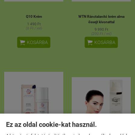
Q10 Krém
WTN Ránctalanító krém alma
őssejt kivonattal
1 490 Ft
(6 Ft / ml)
9 990 Ft
(200 Ft / ml)


KOSÁRBA
KOSÁRBA
Ez az oldal cookie-kat használ.