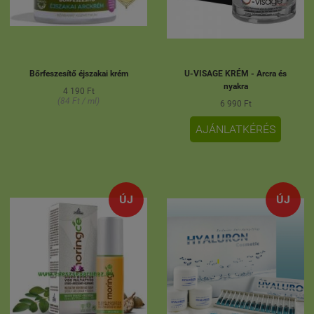
Bőrfeszesítő éjszakai krém
U-VISAGE KRÉM - Arcra és
nyakra
4 190 Ft
(84 Ft / ml)
6 990 Ft
AJÁNLATKÉRÉS
ÚJ
ÚJ