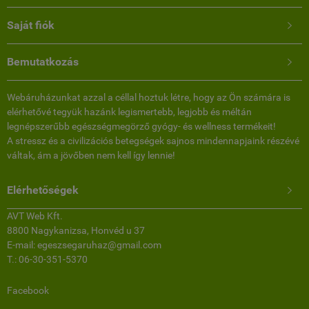
Saját fiók

Bemutatkozás

Webáruházunkat azzal a céllal hoztuk létre, hogy az Ön számára is
elérhetővé tegyük hazánk legismertebb, legjobb és méltán
legnépszerűbb egészségmegörző gyógy- és wellness termékeit!
A stressz és a civilizációs betegségek sajnos mindennapjaink részévé
váltak, ám a jövőben nem kell így lennie!
Elérhetőségek

AVT Web Kft.
8800 Nagykanizsa, Honvéd u 37
E-mail: egeszsegaruhaz@gmail.com
T.: 06-30-351-5370
Facebook