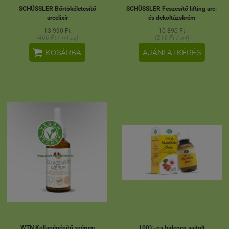
SCHÜSSLER Bőrtökéletesítő
SCHÜSSLER Feszesítő lifting arc-
arcelixír
és dekoltázskrém
13 990 Ft
10 890 Ft
(466 Ft / ml-es)
(218 Ft / ml)

KOSÁRBA
AJÁNLATKÉRÉS
WTN Kollagénépítő szérum
100%-os hidegen sajtolt