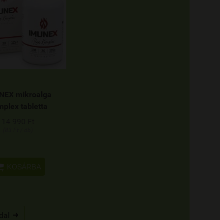
NEX mikroalga
plex tabletta
14 990 Ft
(83 Ft / db)

KOSÁRBA
dal
