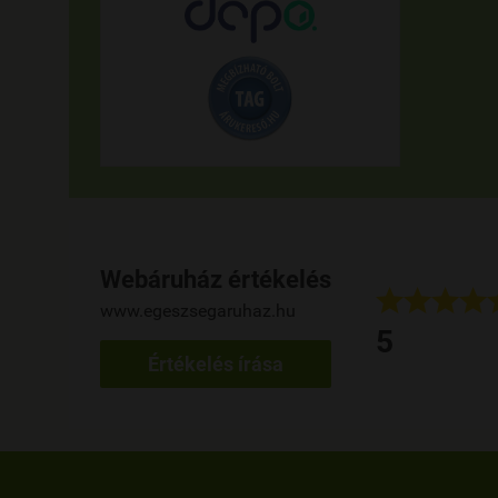
Webáruház értékelés








www.egeszsegaruhaz.hu
 napja használom a terméket, eddig kiváló, rendelés gyors.
5
her Szilvia
Értékelés írása
ed