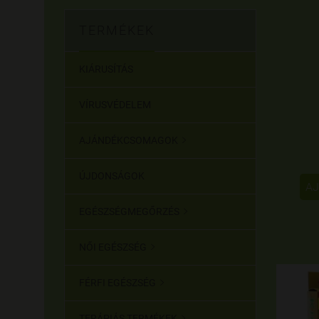
TERMÉKEK
KIÁRUSÍTÁS
VÍRUSVÉDELEM
AJÁNDÉKCSOMAGOK

ÚJDONSÁGOK
AJ
EGÉSZSÉGMEGŐRZÉS

NŐI EGÉSZSÉG

FÉRFI EGÉSZSÉG

TERÁPIÁS TERMÉKEK
