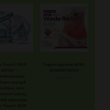
r Tanya® DIUR
Fogyás tapaszok MYMI
EXTRA –
WONDER PATCH
letkiválasztás,
3 490 Ft
sleges anyagok
ávolítása, vese
asztási funkció,
utak egészsége
r Tanya® DIUR