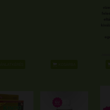
vize
fele
elt
kivál
eg
Jelenl

ÁNLATKÉRÉS
KOSÁRBA