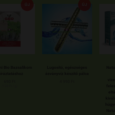
ÚJ
ÚJ
hi Bio Bazsalikom
Lugosító, egészséges
Natu
síráztatáshoz
ásványvíz készítő pálca
vize
690 Ft
4 990 Ft
fele
(138 Ft / g)
elt
kivál
húgy
Natu