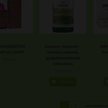
 MÁRIATÖVIS
Swanson Quercetin -
IMU
MPLEX CSEPP
erőteljes sejtvédő,
kom
gyulladáscsökkentő
3 990 Ft
antioxidáns
(80 Ft / ml)
16 490 Ft
(275 Ft / db)

KOSÁRBA
2
1
Következő ol