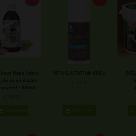
Tanya Hepa Detox
WTN GLUTATION KRÉM
BÚZ
j és az emésztés
t
8 290 Ft
ségéért - 500ml
m
(83 Ft / ml)
6 390 Ft
(13 Ft / ml)


KOSÁRBA
KOSÁRBA
AJ