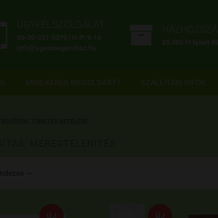


ÜGYFÉLSZOLGÁLAT
HÁZHOZSZÁL
06-30-351-5370 | H-P: 9-16
25.000 Ft felett 
info@egeszsegaruhaz.hu
OK
MIRE KERES MEGOLDÁST?
SZÁLLÍTÁSI INFOK
TEGSÉGEK, TÜNETEK KEZELÉSE
ÍTÁS, MÉREGTELENÍTÉS:
ÚJ
ÚJ