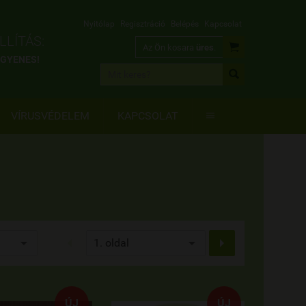
Nyitólap
Regisztráció
Belépés
Kapcsolat
LÍTÁS:

Az Ön kosara
üres
.
INGYENES!

VÍRUSVÉDELEM
KAPCSOLAT



ÚJ
ÚJ