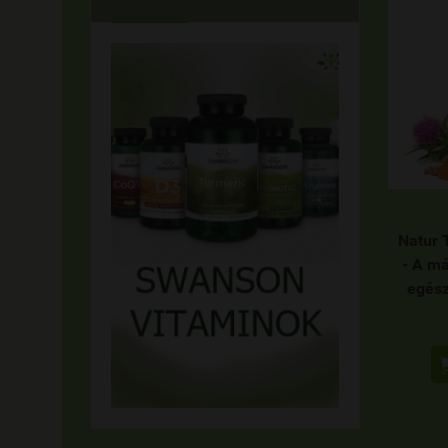
Natur 
- A má
egész