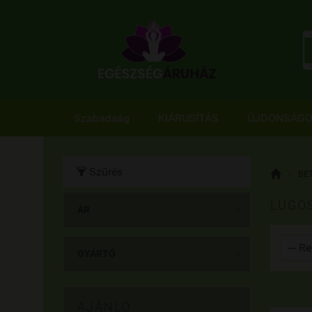
Szabadság
KIÁRUSÍTÁS
ÚJDONSÁG
Szűrés


»
BE
LUGOS
ÁR

GYÁRTÓ

AJÁNLÓ