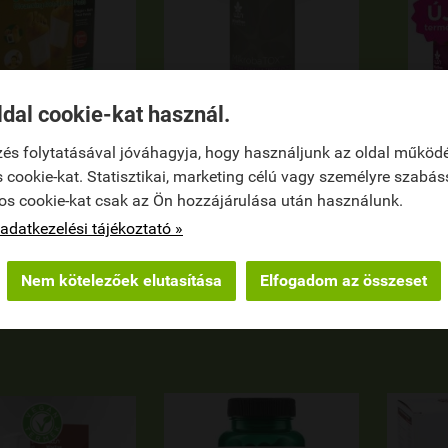
ldal cookie-kat használ.
és folytatásával jóváhagyja, hogy használjunk az oldal működ
I DETOX TAPASZ
WTN MIKROBATOX™
WTN M
 cookie-kat. Statisztikai, marketing célú vagy személyre szabás
ömbér és Só
os cookie-kat csak az Ön hozzájárulása után használunk.
6 490 Ft
e
(108 Ft / db)
1 990 Ft
adatkezelési tájékoztató »
(199 Ft / db)
Nem kötelezőek elutasítása
Elfogadom az összeset


KOSÁRBA
KOSÁRBA