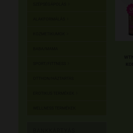
SZÉPSÉGÁPOLÁS

ALAKFORMÁLÁS

KOZMETIKUMOK

BABA/MAMA
WTN
SPORT/FITTNESS

KO
OTTHON/HÁZTARTÁS
EROTIKUS TERMÉKEK

WELLNESS TERMÉKEK
BANKKÁRTYÁS