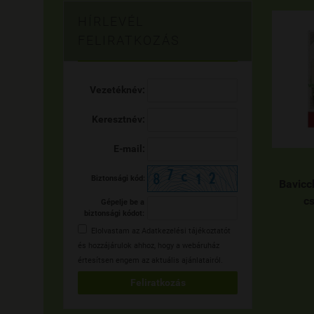
HÍRLEVÉL
FELIRATKOZÁS
Vezetéknév:
Keresztnév:
E-mail:
Biztonsági kód:
Bavicc
c
Gépelje be a
biztonsági kódot:
Elolvastam az
Adatkezelési tájékoztatót
és hozzájárulok ahhoz, hogy a webáruház
értesítsen engem az aktuális ajánlatairól.
Feliratkozás