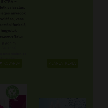
EXTRA –
letkiválasztás,
sleges anyagok
ávolítása, vese
asztási funkció,
húgyutak
észségeNatur
5 690 Ft
(95 Ft / db)
eg nincs raktáron, de
előrendelhető!

KOSÁRBA
AJÁNLATKÉRÉS