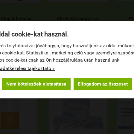
 Stop influenza
Citrovital csepp - az
Pr
leni szájspray
immunrendszer
szop
erősítésére
ldal cookie-kat használ.
4 290 Ft
(143 Ft / ml)
1 990 Ft
és folytatásával jóváhagyja, hogy használjunk az oldal működ
(80 Ft / ml)
 cookie-kat. Statisztikai, marketing célú vagy személyre szabás


KOSÁRBA
KOSÁRBA
os cookie-kat csak az Ön hozzájárulása után használunk.
adatkezelési tájékoztató »
Nem kötelezőek elutasítása
Elfogadom az összeset