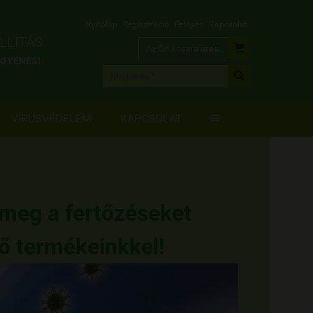
Nyitólap
Regisztráció
Belépés
Kapcsolat
LÍTÁS:

Az Ön kosara
üres
.
INGYENES!

VÍRUSVÉDELEM
KAPCSOLAT

 meg a fertőzéseket
tő termékeinkkel!