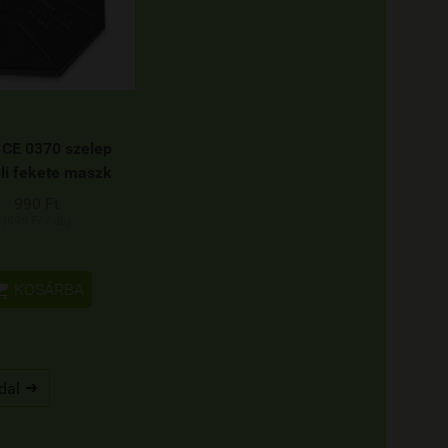
 CE 0370 szelep
li fekete maszk
990 Ft
(990 Ft / db)

KOSÁRBA
dal
