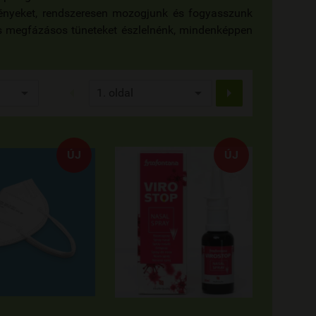
ényeket, rendszeresen mozogjunk és fogyasszunk
is megfázásos tüneteket észlelnénk, mindenképpen


ÚJ
ÚJ