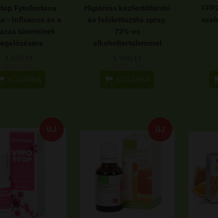
Stop Fytofontana
Higiéniás kézfertőtlenítő
FFP2
la - Influenza és a
és felülettisztító spray,
szel
ázás tüneteinek
72%-os
egelőzésére
alkoholtartalommal
4 690 Ft
6 990 Ft
(94 Ft / db)
(17 Ft / ml)


KOSÁRBA
KOSÁRBA
ÚJ
ÚJ