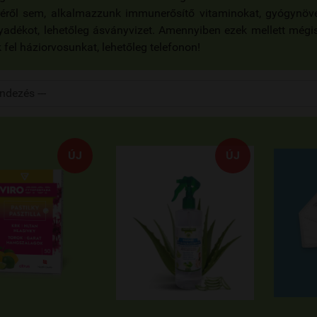
réről sem, alkalmazzunk immunerősítő vitaminokat, gyógynöv
lyadékot, lehetőleg ásványvizet. Amennyiben ezek mellett még
 fel háziorvosunkat, lehetőleg telefonon!
ÚJ
ÚJ