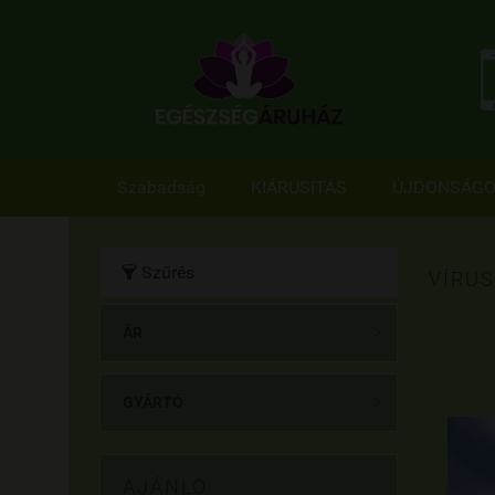
Szabadság
KIÁRUSÍTÁS
ÚJDONSÁG
Szűrés

VÍRU
ÁR

GYÁRTÓ

AJÁNLÓ