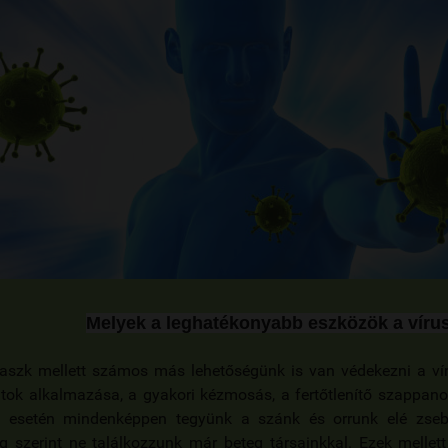
Melyek a leghatékonyabb eszközök a víru
szk mellett számos más lehetőségünk is van védekezni a vírus
tok alkalmazása, a gyakori kézmosás, a fertőtlenítő szappanok
 esetén mindenképpen tegyünk a szánk és orrunk elé zseb
g szerint ne találkozzunk már beteg társainkkal. Ezek mellet