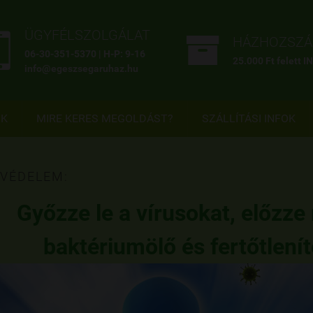


ÜGYFÉLSZOLGÁLAT
HÁZHOZSZÁL
06-30-351-5370 | H-P: 9-16
25.000 Ft felett 
info@egeszsegaruhaz.hu
OK
MIRE KERES MEGOLDÁST?
SZÁLLÍTÁSI INFOK
SVÉDELEM:
Győzze le a vírusokat, előzze
baktériumölő és fertőtlení