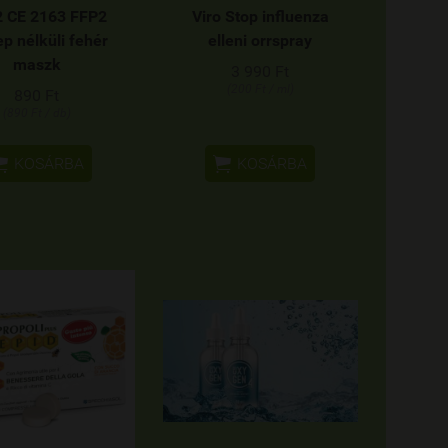
 CE 2163 FFP2
Viro Stop influenza
ep nélküli fehér
elleni orrspray
maszk
3 990 Ft
(200 Ft / ml)
890 Ft
(890 Ft / db)


KOSÁRBA
KOSÁRBA