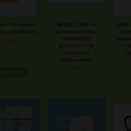
ém - D3-vitamin
WESAIL COVID-19
SARS-
ára szolgáló krém
semlegesítő antitest
Anti
(SZINTMÉRŐ)
otthon
7 490 Ft
gyorsteszt - 1 db
1 d
(150 Ft / ml)
tesztkészlet
(u
(ujjbegyvérből)
2 690 Ft

KOSÁRBA