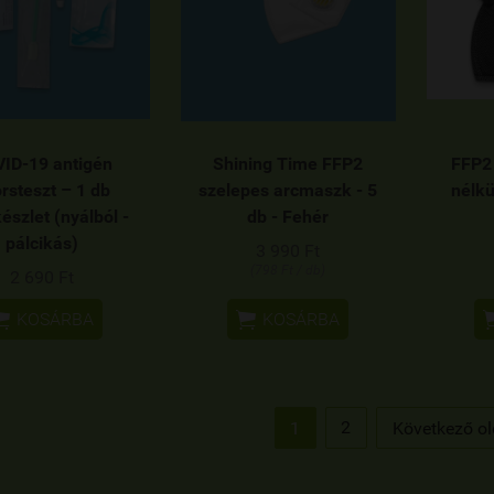
ID-19 antigén
Shining Time FFP2
FFP2
rsteszt – 1 db
szelepes arcmaszk - 5
nélkü
észlet (nyálból -
db - Fehér
pálcikás)
3 990 Ft
(798 Ft / db)
2 690 Ft


KOSÁRBA
KOSÁRBA
2
1
Következő ol