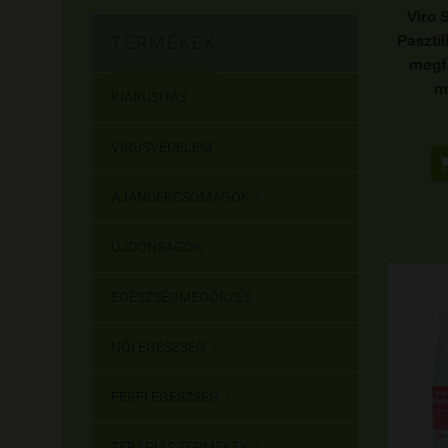
Viro 
Pasztil
TERMÉKEK
megf
m
KIÁRUSÍTÁS
VÍRUSVÉDELEM
AJÁNDÉKCSOMAGOK

ÚJDONSÁGOK
EGÉSZSÉGMEGŐRZÉS

NŐI EGÉSZSÉG

FÉRFI EGÉSZSÉG

TERÁPIÁS TERMÉKEK
