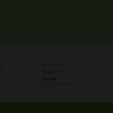






Nagyon jó
Zosa Erik
Matranovak rózsa út 30