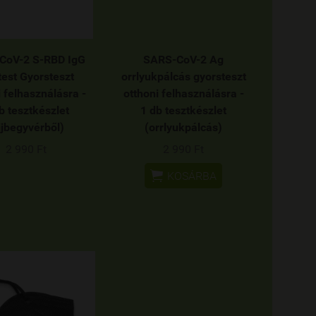
CoV-2 S-RBD IgG
SARS-CoV-2 Ag
test Gyorsteszt
orrlyukpálcás gyorsteszt
i felhasználásra -
otthoni felhasználásra -
b tesztkészlet
1 db tesztkészlet
jjbegyvérből)
(orrlyukpálcás)
2 990 Ft
2 990 Ft

KOSÁRBA