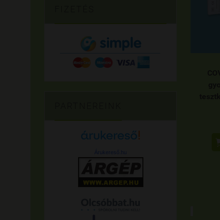
FIZETÉS
COV
gyo
tesztk
PARTNEREINK
Árukereső.hu