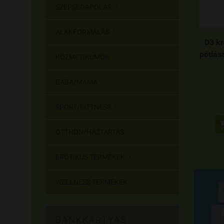
SZÉPSÉGÁPOLÁS

ALAKFORMÁLÁS

D3 kr
pótlás
KOZMETIKUMOK

BABA/MAMA
SPORT/FITTNESS

OTTHON/HÁZTARTÁS
EROTIKUS TERMÉKEK

WELLNESS TERMÉKEK
BANKKÁRTYÁS