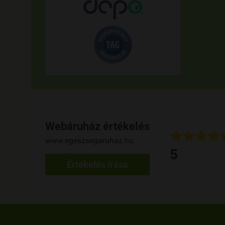
Webáruház értékelés








www.egeszsegaruhaz.hu
 napja használom a terméket, eddig kiváló, rendelés gyors.
5
her Szilvia
Értékelés írása
ed