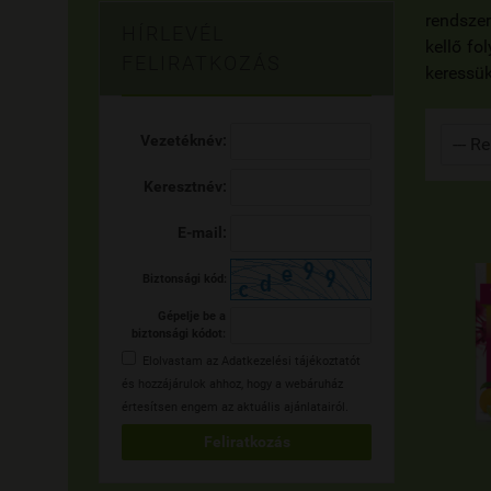
rendsze
HÍRLEVÉL
kellő fo
FELIRATKOZÁS
keressük
Vezetéknév:
Keresztnév:
E-mail:
Biztonsági kód:
Gépelje be a
biztonsági kódot:
Elolvastam az
Adatkezelési tájékoztatót
és hozzájárulok ahhoz, hogy a webáruház
értesítsen engem az aktuális ajánlatairól.
Feliratkozás