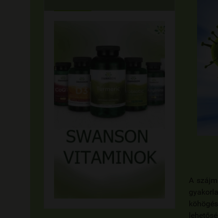
A szájma
gyakorla
köhögés
lehetősé