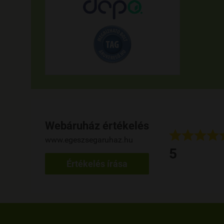
Webáruház értékelés








www.egeszsegaruhaz.hu
 napja használom a terméket, eddig kiváló, rendelés gyors.
5
her Szilvia
Értékelés írása
ed