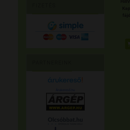
Hill
FIZETÉS
Ka
fáj
PARTNEREINK
Árukereső.hu