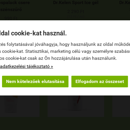
espalack csere
Dr.Kelen Sport Ice gél
Dr.K
szénszűrő
2 290 Ft
(15 Ft / ml)
990 Ft

ÁNLATKÉRÉS
KOSÁRBA
ldal cookie-kat használ.
és folytatásával jóváhagyja, hogy használjunk az oldal működ
 cookie-kat. Statisztikai, marketing célú vagy személyre szabás
os cookie-kat csak az Ön hozzájárulása után használunk.
adatkezelési tájékoztató »
Nem kötelezőek elutasítása
Elfogadom az összeset