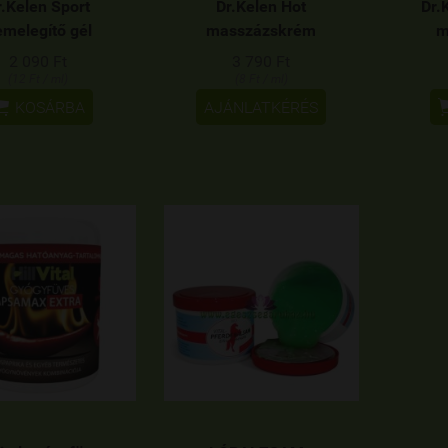
r.Kelen Sport
Dr.Kelen Hot
Dr.
melegítő gél
masszázskrém
m
2 090 Ft
3 790 Ft
(12 Ft / ml)
(8 Ft / ml)

KOSÁRBA
AJÁNLATKÉRÉS