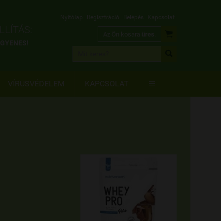
Nyitólap
Regisztráció
Belépés
Kapcsolat
LÍTÁS:

Az Ön kosara
üres
.
INGYENES!

VÍRUSVÉDELEM
KAPCSOLAT
