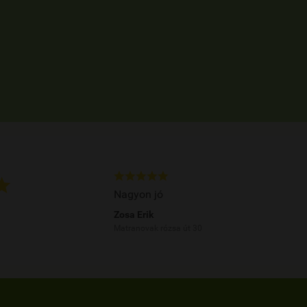






Nagyon jó
Zosa Erik
Matranovak rózsa út 30