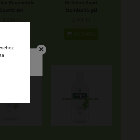
elen Regeneráló
Dr.Kelen Sport
Sportkrém
Izomlazító gél
2 090 Ft
2 090 Ft
(21 Ft / ml)
(12 Ft / ml)


KOSÁRBA
KOSÁRBA
éséhez
×
sal