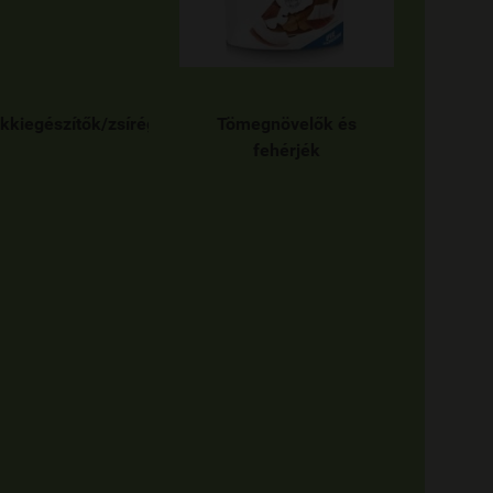
kkiegészítők/zsírégetők
Tömegnövelők és
fehérjék