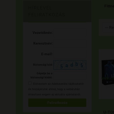
Fittn
HÍRLEVÉL
FELIRATKOZÁS
Vezetéknév:
Keresztnév:
E-mail:
Biztonsági kód:
Gépelje be a
biztonsági kódot:
Elolvastam az
Adatkezelési tájékoztatót
és hozzájárulok ahhoz, hogy a webáruház
értesítsen engem az aktuális ajánlatairól.
Feliratkozás
U-TON