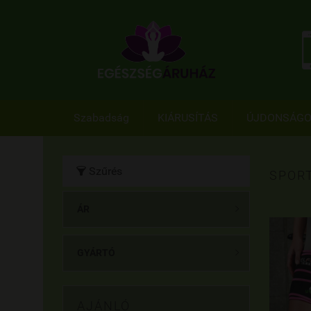
Szabadság
KIÁRUSÍTÁS
ÚJDONSÁG
Szűrés

SPORT
ÁR

GYÁRTÓ

AJÁNLÓ