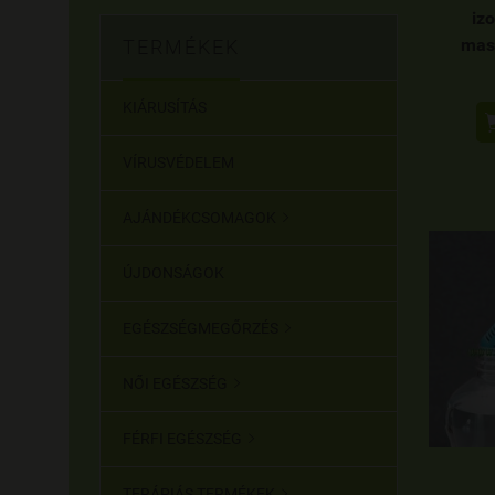
iz
mas
TERMÉKEK
KIÁRUSÍTÁS
VÍRUSVÉDELEM
AJÁNDÉKCSOMAGOK

ÚJDONSÁGOK
EGÉSZSÉGMEGŐRZÉS

NŐI EGÉSZSÉG

FÉRFI EGÉSZSÉG

TERÁPIÁS TERMÉKEK
