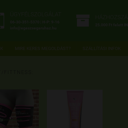


ÜGYFÉLSZOLGÁLAT
HÁZHOZSZÁL
06-30-351-5370 | H-P: 9-16
25.000 Ft felett 
info@egeszsegaruhaz.hu
OK
MIRE KERES MEGOLDÁST?
SZÁLLÍTÁSI INFOK
/FITTNESS: