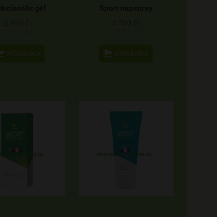
nkcionális gél
Sport napspray
2 990 Ft
3 790 Ft
(20 Ft / ml)
(25 Ft / ml)


KOSÁRBA
KOSÁRBA