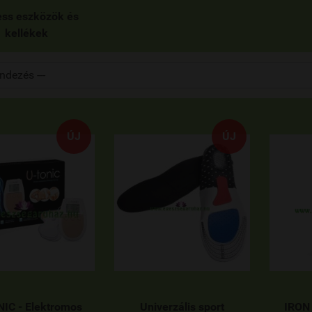
ess eszközök és
kellékek
ÚJ
ÚJ
IC - Elektromos
Univerzális sport
IRON 