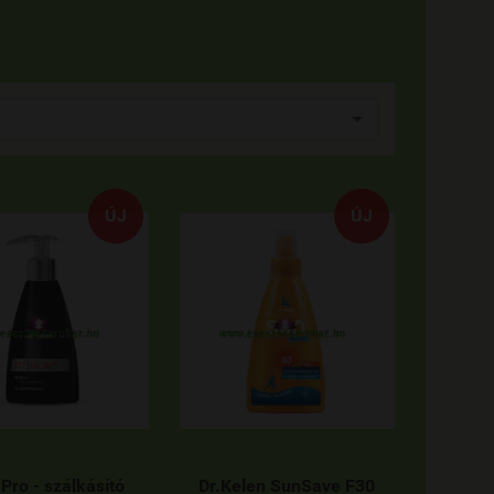
ÚJ
ÚJ
Pro - szálkásító
Dr.Kelen SunSave F30