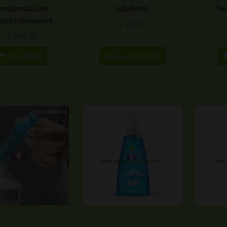
omstimulációs
talpbetét
fu
százskészülék
1 490 Ft
19 990 Ft

KOSÁRBA
AJÁNLATKÉRÉS