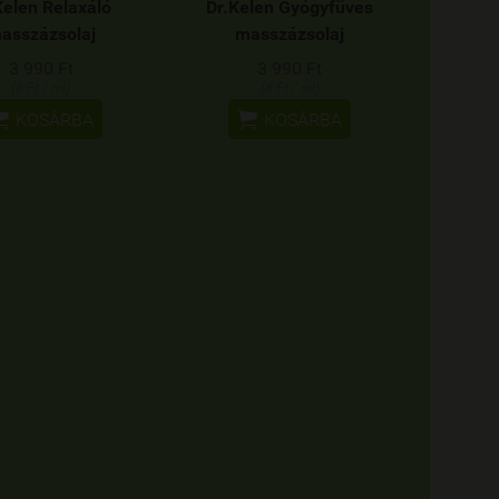
Kelen Relaxáló
Dr.Kelen Gyógyfüves
asszázsolaj
masszázsolaj
3 990 Ft
3 990 Ft
(8 Ft / ml)
(8 Ft / ml)


KOSÁRBA
KOSÁRBA