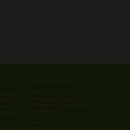





Több alkalom
megrendelt t
Farkas Márta
Dunaújváros
Elérhetőségek
AVT Web Kft.
tuk létre,
8800 Nagykanizsa, Honvéd u 37
 tegyük
E-mail: egeszsegaruhaz@gmail.com
méltán
T.: 06-30-351-5370
gyógy- és
Facebook
gek