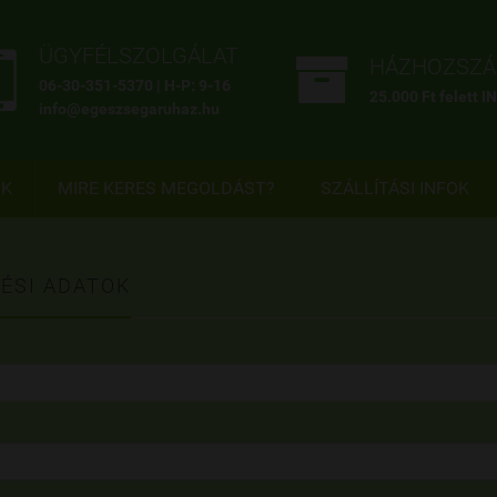


ÜGYFÉLSZOLGÁLAT
HÁZHOZSZÁL
06-30-351-5370 | H-P: 9-16
25.000 Ft felett 
info@egeszsegaruhaz.hu
OK
MIRE KERES MEGOLDÁST?
SZÁLLÍTÁSI INFOK
ÉSI ADATOK