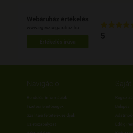
Webáruház értékelés








www.egeszsegaruhaz.hu
 napja használom a terméket, eddig kiváló, rendelés gyors.
5
her Szilvia
Értékelés írása
ed
Navigáció
Saját 
Rendelési információk
Regisztrá
Fizetési lehetőségek
Belépés
Szállítási feltételek és díjak
Adatmódo
Üzletszabályzat
Eddigi re
Adatvédelem
Kedvenc 