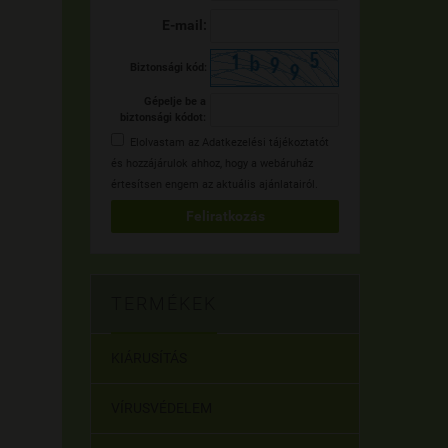
E-mail:
Biztonsági kód:
Gépelje be a
biztonsági kódot:
Elolvastam az
Adatkezelési tájékoztatót
és hozzájárulok ahhoz, hogy a webáruház
értesítsen engem az aktuális ajánlatairól.
Feliratkozás
TERMÉKEK
KIÁRUSÍTÁS
VÍRUSVÉDELEM