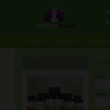
Szabadság
KIÁRUSÍTÁS
ÚJDONSÁG
AJÁNLÓ
BELÉP
E-mail:
Jelszó: