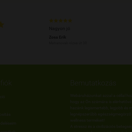






Nagyon jó
Zosa Erik
Matranovak rózsa út 30
fiók
Bemutatkozás
Webáruházunkat azzal a céllal hoz
ció
hogy az Ön számára is elérhetővé
hazánk legismertebb, legjobb és 
legnépszerűbb egészségmegörző 
sítás
wellness termékeit!
ndeléseim
A stressz és a civilizációs betegsé
termékek