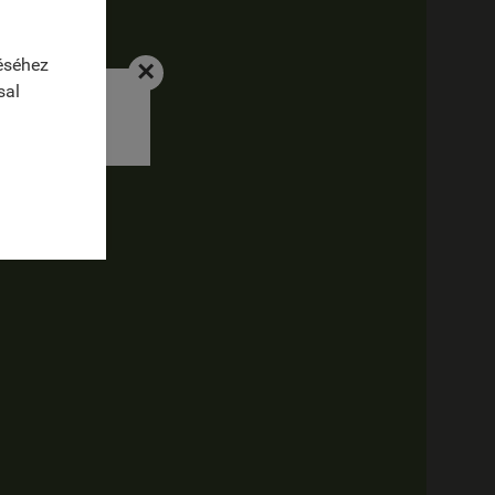
éséhez
×
sal