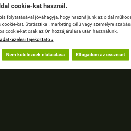
ldal cookie-kat használ.
és folytatásával jóváhagyja, hogy használjunk az oldal működ
 cookie-kat. Statisztikai, marketing célú vagy személyre szabás
os cookie-kat csak az Ön hozzájárulása után használunk.
adatkezelési tájékoztató »
Nem kötelezőek elutasítása
Elfogadom az összeset