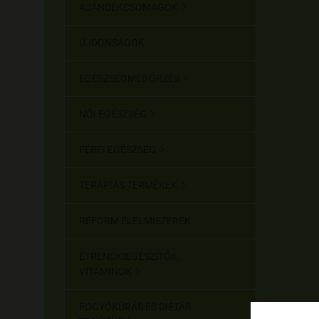
AJÁNDÉKCSOMAGOK

ÚJDONSÁGOK
EGÉSZSÉGMEGŐRZÉS

NŐI EGÉSZSÉG

FÉRFI EGÉSZSÉG

TERÁPIÁS TERMÉKEK

REFORM ÉLELMISZEREK
ÉTRENDKIEGÉSZÍTŐK,
VITAMINOK

FOGYÓKÚRÁS ÉS DIÉTÁS