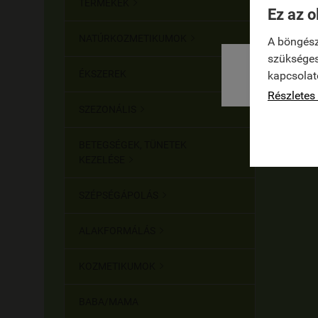
TERMÉKEK

Ez az o
NATÚRKOZMETIKUMOK

A böngész
szükséges
ÉKSZEREK
kapcsolat
Részletes 
SZEZONÁLIS

BETEGSÉGEK, TÜNETEK
KEZELÉSE

SZÉPSÉGÁPOLÁS

ALAKFORMÁLÁS

KOZMETIKUMOK

BABA/MAMA