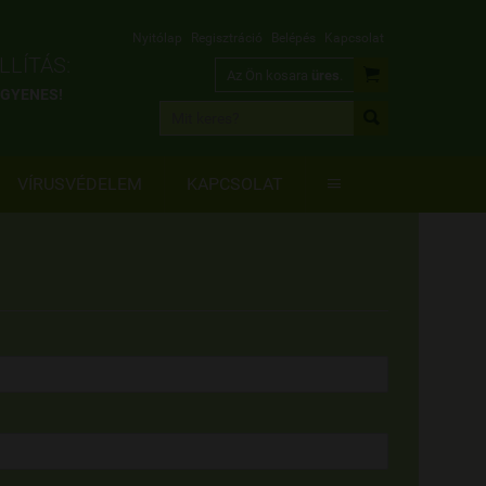
Nyitólap
Regisztráció
Belépés
Kapcsolat
LÍTÁS:

Az Ön kosara
üres
.
INGYENES!

VÍRUSVÉDELEM
KAPCSOLAT
