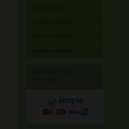
SPORT/FITTNESS

OTTHON/HÁZTARTÁS
EROTIKUS TERMÉKEK

WELLNESS TERMÉKEK
BANKKÁRTYÁS
FIZETÉS