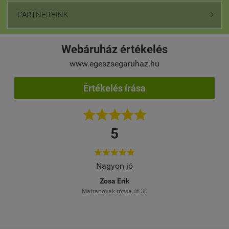
PARTNEREINK

Webáruház értékelés
www.egeszsegaruhaz.hu
Értékelés írása





5





Több alkalommal rendeltem. Gyors, korrekt kisz
Meg vagyok elégedve a megrendelt temékekke
Farkas Márta
Dunaújváros