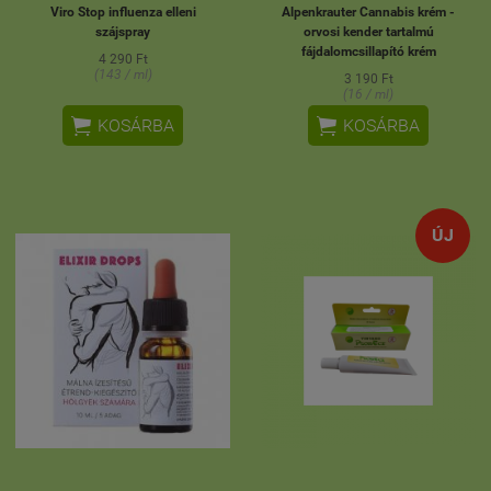
Viro Stop influenza elleni
Alpenkrauter Cannabis krém -
szájspray
orvosi kender tartalmú
fájdalomcsillapító krém
4 290 Ft
(143 / ml)
3 190 Ft
(16 / ml)


KOSÁRBA
KOSÁRBA
ÚJ