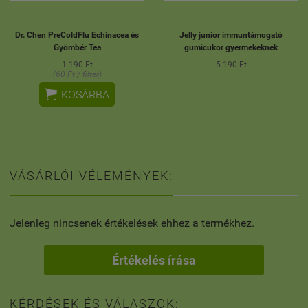
Dr. Chen PreColdFlu Echinacea és
Jelly junior immuntámogató
Gyömbér Tea
gumicukor gyermekeknek
1 190 Ft
5 190 Ft
(60 Ft / filter)

KOSÁRBA
VÁSÁRLÓI VÉLEMÉNYEK:
Jelenleg nincsenek értékelések ehhez a termékhez.
Értékelés írása
KÉRDÉSEK ÉS VÁLASZOK: