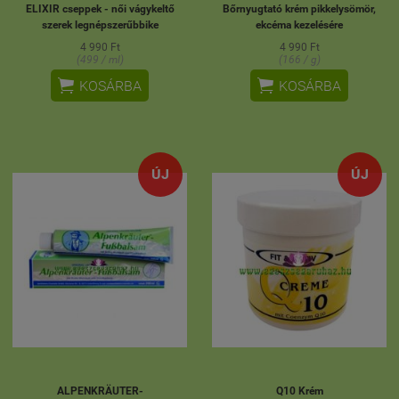
ELIXIR cseppek - női vágykeltő
Bőrnyugtató krém pikkelysömör,
szerek legnépszerűbbike
ekcéma kezelésére
4 990 Ft
4 990 Ft
(499 / ml)
(166 / g)


KOSÁRBA
KOSÁRBA
ÚJ
ÚJ
ALPENKRÄUTER-
Q10 Krém