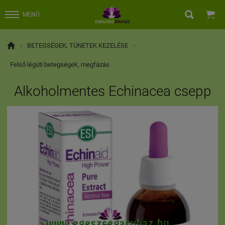


MENÜ

»
BETEGSÉGEK, TÜNETEK KEZELÉSE
»
Felső légúti betegségek, megfázás
Alkoholmentes Echinacea csepp