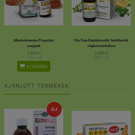
Alkoholmentes Propolisz
FitoTree Baktériumölő fertőtlenítő
cseppek
olajkoncentrátum
3 590 Ft
3 490 Ft
(120 / ml)
(349 / ml)

KOSÁRBA
AJÁNLOTT TERMÉKEK:
ÚJ