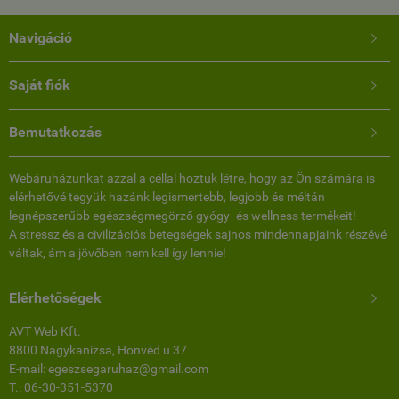
Navigáció

Saját fiók

Bemutatkozás

Webáruházunkat azzal a céllal hoztuk létre, hogy az Ön számára is
elérhetővé tegyük hazánk legismertebb, legjobb és méltán
legnépszerűbb egészségmegörző gyógy- és wellness termékeit!
A stressz és a civilizációs betegségek sajnos mindennapjaink részévé
váltak, ám a jövőben nem kell így lennie!
Elérhetőségek

AVT Web Kft.
8800 Nagykanizsa, Honvéd u 37
E-mail: egeszsegaruhaz@gmail.com
T.: 06-30-351-5370