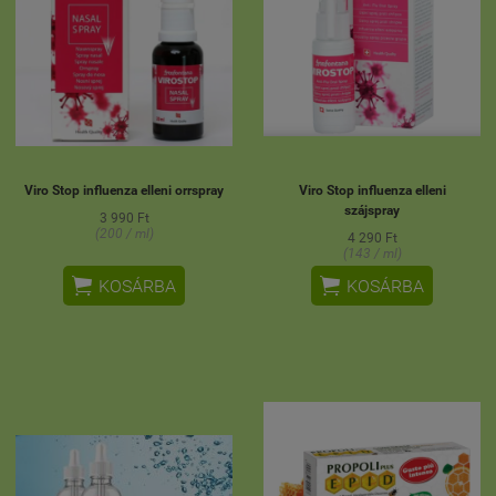
Viro Stop influenza elleni orrspray
Viro Stop influenza elleni
szájspray
3 990 Ft
(200 / ml)
4 290 Ft
(143 / ml)


KOSÁRBA
KOSÁRBA