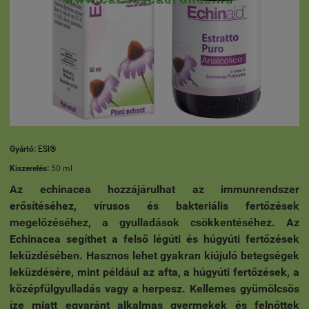
Gyártó:
ESI®
Kiszerelés:
50 ml
Az echinacea hozzájárulhat az immunrendszer
erősítéséhez, vírusos és bakteriális fertőzések
megelőzéséhez, a gyulladások csökkentéséhez. Az
Echinacea segíthet a felső légúti és húgyúti fertőzések
leküzdésében. Hasznos lehet gyakran kiújuló betegségek
leküzdésére, mint például az afta, a húgyúti fertőzések, a
középfülgyulladás vagy a herpesz. Kellemes gyümölcsös
íze miatt egyaránt alkalmas gyermekek és felnőttek