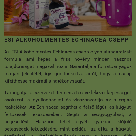
ESI ALKOHOLMENTES ECHINACEA CSEPP
Az ESI Alkoholmentes Echinacea csepp olyan standardizált
formula, ami képes a friss növény minden hasznos
tulajdonságát magával hozni. Garantálja a fő hatóanyagok
magas jelenlétét, így gondoskodva arról, hogy a csepp
kifejthesse maximális hatékonyságát.
Támogatja a szervezet természetes védekező képességét,
csökkenti a gyulladásokat és visszaszorítja az allergiás
reakciókat. Az Echinacea segíthet a felső légúti és húgyúti
fertőzések leküzdésében. Segíti a sebgyógyulást, a
hegesedést. Hasznos lehet egyéb gyakran kiújuló
betegségek leküzdésére, mint például az afta, a húgyúti