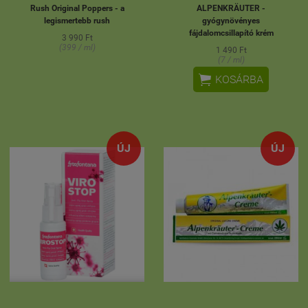
Rush Original Poppers - a
ALPENKRÄUTER -
legismertebb rush
gyógynövényes
fájdalomcsillapító krém
3 990 Ft
(399 / ml)
1 490 Ft
(7 / ml)

KOSÁRBA
ÚJ
ÚJ