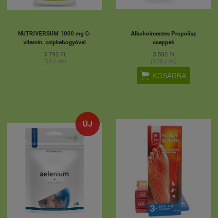
NUTRIVERSUM 1000 mg C-
Alkoholmentes Propolisz
vitamin, csipkebogyóval
cseppek
3 790 Ft
3 590 Ft
(38 / db)
(120 / ml)

KOSÁRBA
ÚJ