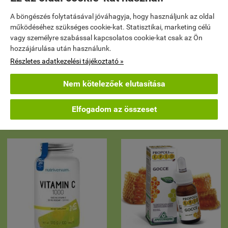
A böngészés folytatásával jóváhagyja, hogy használjunk az oldal
működéséhez szükséges cookie-kat. Statisztikai, marketing célú
vagy személyre szabással kapcsolatos cookie-kat csak az Ön
FOLIACTIVE SPRAY - hajhullás
NEWCAP® sampon hajhullás
hozzájárulása után használunk.
ellen és a hajnövekedés
ellen ANTICADUTA
serkentéséért
Részletes adatkezelési tájékoztató »
4 890 Ft
(20 / ml)
8 690 Ft
Nem kötelezőek elutasítása

KOSÁRBA
Elfogadom az összeset