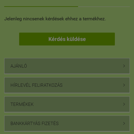
Jelenleg nincsenek kérdések ehhez a termékhez.
Kérdés küldése
AJÁNLÓ

HÍRLEVÉL FELIRATKOZÁS

TERMÉKEK

BANKKÁRTYÁS FIZETÉS
