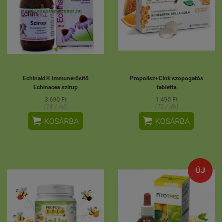
Echinaid® Immunerősítő
Propolisz+Cink szopogatós
Echinacea szirup
tabletta
3 690 Ft
1 490 Ft
(18 / ml)
(75 / db)


KOSÁRBA
KOSÁRBA
ÚJ