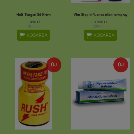
Holt-Tengeri Só Krém
Viro Stop influenza elleni orrspray
1 890 Ft
3 990 Ft
(8 / ml)
(200 / ml)


KOSÁRBA
KOSÁRBA
ÚJ
ÚJ