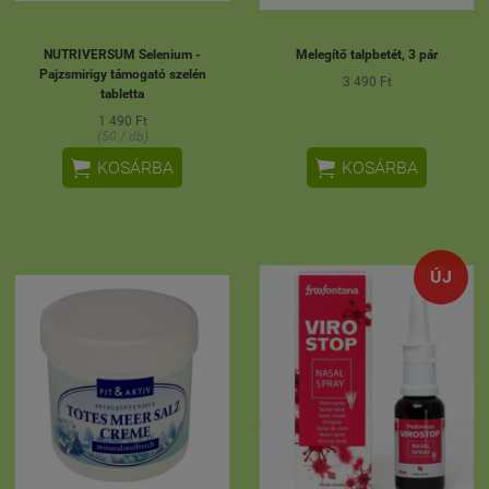
NUTRIVERSUM Selenium -
Melegítő talpbetét, 3 pár
Pajzsmirigy támogató szelén
3 490 Ft
tabletta
1 490 Ft
(50 / db)


KOSÁRBA
KOSÁRBA
ÚJ