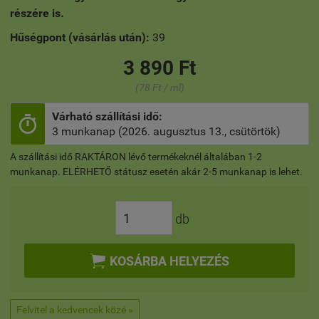
részére is.
Hűségpont (vásárlás után):
39
3 890 Ft
(78 Ft / ml)
Várható szállítási idő:

3 munkanap (2026. augusztus 13., csütörtök)
A szállítási idő RAKTÁRON lévő termékeknél általában 1-2
munkanap. ELÉRHETŐ státusz esetén akár 2-5 munkanap is lehet.
db

KOSÁRBA HELYEZÉS
Felvitel a kedvencek közé »