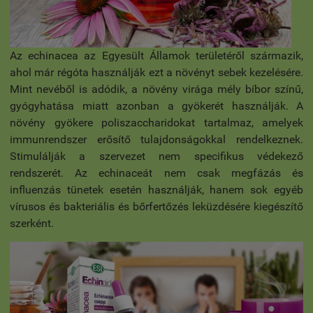
Az echinacea az Egyesült Államok területéről származik,
ahol már régóta használják ezt a növényt sebek kezelésére.
Mint nevéből is adódik, a növény virága mély bíbor színű,
gyógyhatása miatt azonban a gyökerét használják. A
növény gyökere poliszaccharidokat tartalmaz, amelyek
immunrendszer erősítő tulajdonságokkal rendelkeznek.
Stimulálják a szervezet nem specifikus védekező
rendszerét. Az echinaceát nem csak megfázás és
influenzás tünetek esetén használják, hanem sok egyéb
vírusos és bakteriális és bőrfertőzés leküzdésére kiegészítő
szerként.