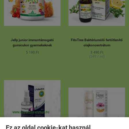
Jelly junior immuntámogató
FitoTree Baktériumölő fertőtlenítő
gumicukor gyermekeknek
olajkoncentrátum
5 190 Ft
3 490 Ft
(349 / ml)
Ez az oldal cookie-kat használ.