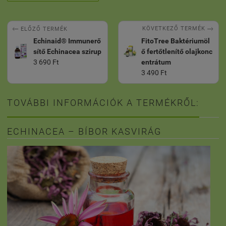


KÖVETKEZŐ TERMÉK
ELŐZŐ TERMÉK
Echinaid® Immunerő
FitoTree Baktériumöl
sítő Echinacea szirup
ő fertőtlenítő olajkonc
3 690 Ft
entrátum
3 490 Ft
TOVÁBBI INFORMÁCIÓK A TERMÉKRŐL:
ECHINACEA – BÍBOR KASVIRÁG