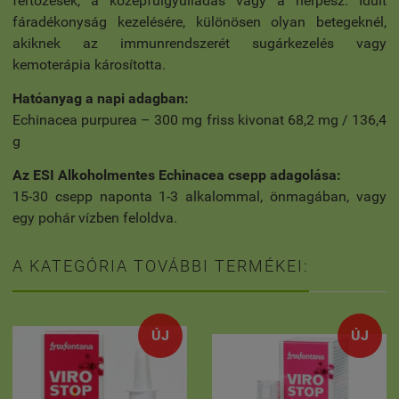
fertőzések, a középfülgyulladás vagy a herpesz. Idült
fáradékonyság kezelésére, különösen olyan betegeknél,
akiknek az immunrendszerét sugárkezelés vagy
kemoterápia károsította.
Hatóanyag a napi adagban:
Echinacea purpurea – 300 mg friss kivonat 68,2 mg / 136,4
g
Az ESI Alkoholmentes Echinacea csepp adagolása:
15-30 csepp naponta 1-3 alkalommal, önmagában, vagy
egy pohár vízben feloldva.
A KATEGÓRIA TOVÁBBI TERMÉKEI:
ÚJ
ÚJ