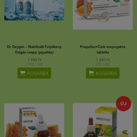
Dr. Oxygen - Stabilizált Folyékony
Propolisz+Cink szopogatós
Oxigén csepp (pipettás)
tabletta
7 990 Ft
1 490 Ft
(160 / ml)
(75 / db)


KOSÁRBA
KOSÁRBA
ÚJ