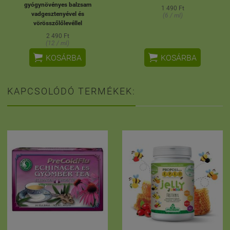
gyógynövényes balzsam
1 490 Ft
vadgesztenyével és
(6 / ml)
vörösszőlőlevéllel
2 490 Ft
(12 / ml)


KOSÁRBA
KOSÁRBA
KAPCSOLÓDÓ TERMÉKEK: