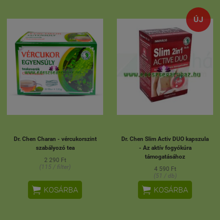
ÚJ
Dr. Chen Charan - vércukorszint
Dr. Chen Slim Activ DUO kapszula
szabályozó tea
- Az aktív fogyókúra
támogatásához
2 290 Ft
(115 / filter)
4 590 Ft
(51 / db)


KOSÁRBA
KOSÁRBA