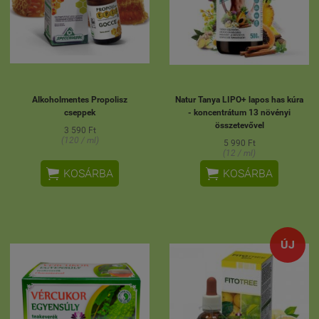
Alkoholmentes Propolisz
Natur Tanya LIPO+ lapos has kúra
cseppek
- koncentrátum 13 növényi
összetevővel
3 590 Ft
(120 / ml)
5 990 Ft
(12 / ml)


KOSÁRBA
KOSÁRBA
ÚJ