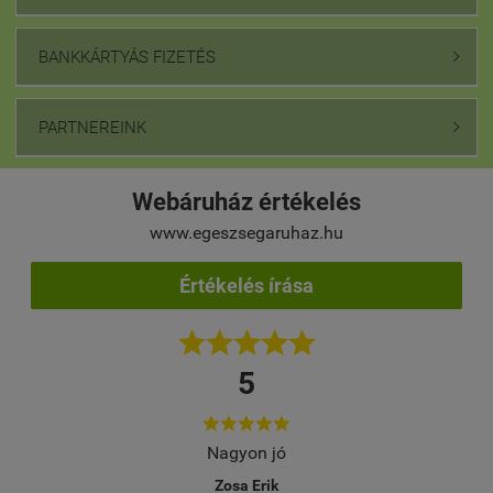
BANKKÁRTYÁS FIZETÉS

PARTNEREINK

Webáruház értékelés
www.egeszsegaruhaz.hu
Értékelés írása





5





Több alkalommal rendeltem. Gyors, korrekt 
Meg vagyok elégedve a megrendelt temék