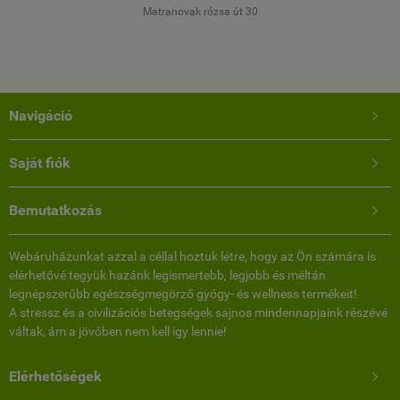
 30
Farkas Márta
Dunaújváros
Navigáció

Saját fiók

Bemutatkozás

Webáruházunkat azzal a céllal hoztuk létre, hogy az Ön számára is
elérhetővé tegyük hazánk legismertebb, legjobb és méltán
legnépszerűbb egészségmegörző gyógy- és wellness termékeit!
A stressz és a civilizációs betegségek sajnos mindennapjaink részévé
váltak, ám a jövőben nem kell így lennie!
Elérhetőségek
