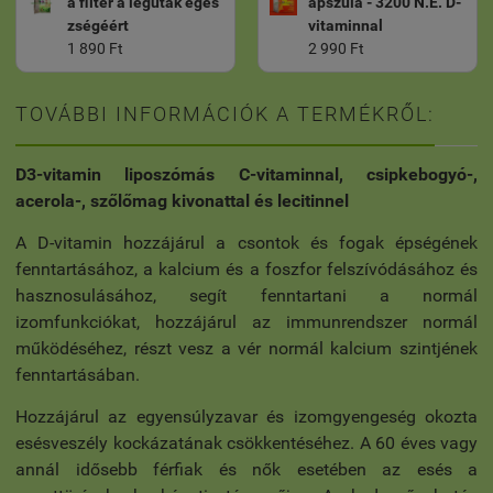
a filter a légutak egés
apszula - 3200 N.E. D-
zségéért
vitaminnal
1 890 Ft
2 990 Ft
TOVÁBBI INFORMÁCIÓK A TERMÉKRŐL:
D3-vitamin liposzómás C-vitaminnal, csipkebogyó-,
acerola-, szőlőmag kivonattal és lecitinnel
A D-vitamin hozzájárul a csontok és fogak épségének
fenntartásához, a kalcium és a foszfor felszívódásához és
hasznosulásához, segít fenntartani a normál
izomfunkciókat, hozzájárul az immunrendszer normál
működéséhez, részt vesz a vér normál kalcium szintjének
fenntartásában.
Hozzájárul az egyensúlyzavar és izomgyengeség okozta
esésveszély kockázatának csökkentéséhez. A 60 éves vagy
annál idősebb férfiak és nők esetében az esés a