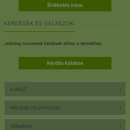
Értékelés írása
KÉRDÉSEK ÉS VÁLASZOK:
Jelenleg nincsenek kérdések ehhez a termékhez.
Kérdés küldése
AJÁNLÓ

HÍRLEVÉL FELIRATKOZÁS

TERMÉKEK
