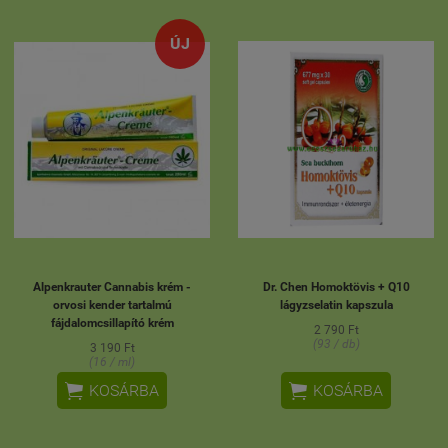
ÚJ
Alpenkrauter Cannabis krém -
Dr. Chen Homoktövis + Q10
orvosi kender tartalmú
lágyzselatin kapszula
fájdalomcsillapító krém
2 790 Ft
(93 / db)
3 190 Ft
(16 / ml)


KOSÁRBA
KOSÁRBA