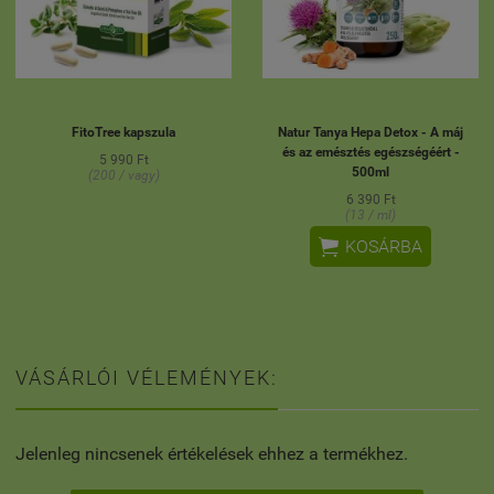
FitoTree kapszula
Natur Tanya Hepa Detox - A máj
és az emésztés egészségéért -
5 990 Ft
500ml
(200 / vagy)
6 390 Ft
(13 / ml)

KOSÁRBA
VÁSÁRLÓI VÉLEMÉNYEK:
Jelenleg nincsenek értékelések ehhez a termékhez.