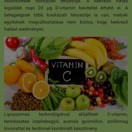
csonttörések kockázati tényezője. A kedvező hatás
legalább napi 20 µg D-vitamin bevitellel érhető el. A
betegségnek több kockázati tényezője is van, melyek
egyikének megváltoztatása nem biztos, hogy kedvező
hatást eredményez.
Liposzómás technológiával előállított C-vitamin,
természetes csipkebogyó, acerola gyümölcs-, szőlőmag
kivonattal és lecitinnel kombinált készítmény.