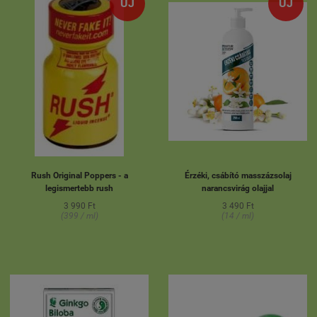
ÚJ
ÚJ
Rush Original Poppers - a
Érzéki, csábító masszázsolaj
legismertebb rush
narancsvirág olajjal
3 990 Ft
3 490 Ft
(399 / ml)
(14 / ml)