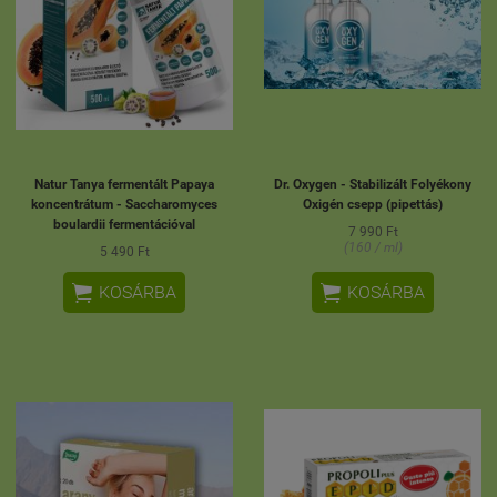
Natur Tanya fermentált Papaya
Dr. Oxygen - Stabilizált Folyékony
koncentrátum - Saccharomyces
Oxigén csepp (pipettás)
boulardii fermentációval
7 990 Ft
(160 / ml)
5 490 Ft


KOSÁRBA
KOSÁRBA