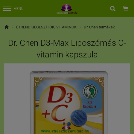


MENÜ

»
ÉTRENDKIEGÉSZÍTŐK, VITAMINOK
»
Dr. Chen termékek
Dr. Chen D3-Max Liposzómás C-
vitamin kapszula