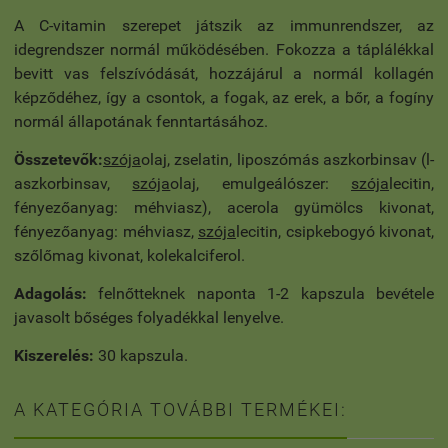
A C-vitamin szerepet játszik az immunrendszer, az
idegrendszer normál működésében. Fokozza a táplálékkal
bevitt vas felszívódását, hozzájárul a normál kollagén
képződéhez, így a csontok, a fogak, az erek, a bőr, a fogíny
normál állapotának fenntartásához.
Összetevők:
szója
olaj, zselatin, liposzómás aszkorbinsav (l-
aszkorbinsav,
szója
olaj, emulgeálószer:
szója
lecitin,
fényezőanyag: méhviasz), acerola gyümölcs kivonat,
fényezőanyag: méhviasz,
szója
lecitin, csipkebogyó kivonat,
szőlőmag kivonat, kolekalciferol.
Adagolás:
felnőtteknek naponta 1-2 kapszula bevétele
javasolt bőséges folyadékkal lenyelve.
Kiszerelés:
30 kapszula.
A KATEGÓRIA TOVÁBBI TERMÉKEI: