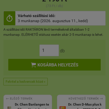
(73 Ft / db)
Várható szállítási idő:

3 munkanap (2026. augusztus 11., kedd)
A szállítási idő RAKTÁRON lévő termékeknél általában 1-2
munkanap. ELÉRHETŐ státusz esetén akár 2-5 munkanap is lehet.
db

KOSÁRBA HELYEZÉS
Felvitel a kedvencek közé »


KÖVETKEZŐ TERMÉK
ELŐZŐ TERMÉK
Dr. Chen Banlangen te
Dr. Chen D-Max plus k