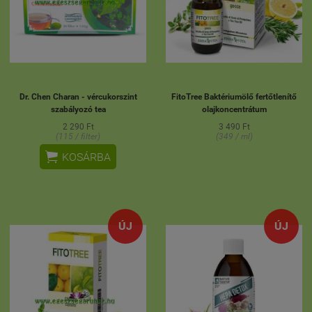
Dr. Chen Charan - vércukorszint
FitoTree Baktériumölő fertőtlenítő
szabályozó tea
olajkoncentrátum
2 290 Ft
3 490 Ft
(115 / filter)
(349 / ml)

KOSÁRBA
ÚJ
ÚJ