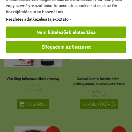
vagy személyre szabással kapcsolatos cookie-kat csak az Ön
ÚJ
ÚJ
hozzájárulása után használunk.
Részletes adatkezelési tájékoztató »
Nem kötelezőek elutasítása
Elfogadom az összeset
Viro Stop influenza elleni orrspray
Cannabiderma kender krém -
pikkelysömör, ekcéma kezelésére
3 990 Ft
(200 / ml)
2 490 Ft
(10 / ml)

KOSÁRBA
AJÁNLATKÉRÉS