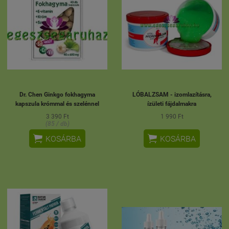
Dr. Chen Ginkgo fokhagyma
LÓBALZSAM - izomlazításra,
kapszula krómmal és szelénnel
ízületi fájdalmakra
3 390 Ft
1 990 Ft
(85 / db)


KOSÁRBA
KOSÁRBA