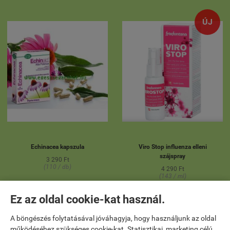
ÚJ
Echinacea kapszula
Viro Stop influenza elleni
szájspray
3 290 Ft
(110 / db)
4 290 Ft
(143 / ml)

KOSÁRBA
Ez az oldal cookie-kat használ.
A böngészés folytatásával jóváhagyja, hogy használjunk az oldal
működéséhez szükséges cookie-kat. Statisztikai, marketing célú