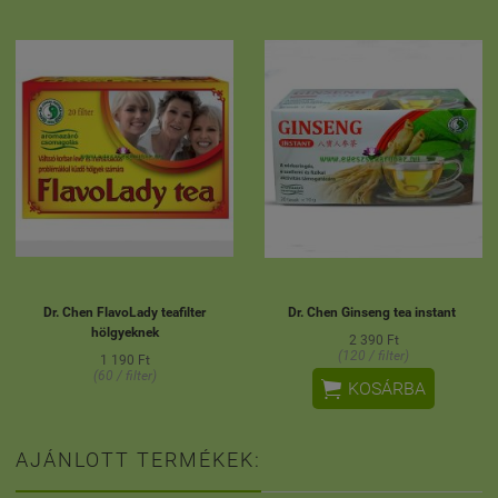
Dr. Chen FlavoLady teafilter
Dr. Chen Ginseng tea instant
hölgyeknek
2 390 Ft
(120 / filter)
1 190 Ft
(60 / filter)

KOSÁRBA
AJÁNLOTT TERMÉKEK: