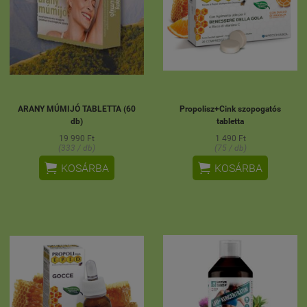
ARANY MÚMIJÓ TABLETTA (60
Propolisz+Cink szopogatós
db)
tabletta
19 990 Ft
1 490 Ft
(333 / db)
(75 / db)


KOSÁRBA
KOSÁRBA