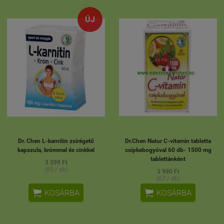
ÚJ
Dr. Chen L-karnitin zsírégető
Dr.Chen Natur C-vitamin tabletta
kapszula, krómmal és cinkkel
csipkebogyóval 60 db- 1500 mg
tablettánként
3 599 Ft
(60 / db)
3 990 Ft
(67 / db)


KOSÁRBA
KOSÁRBA