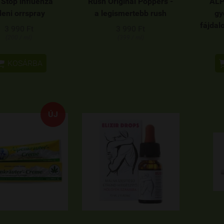
 Stop influenza
Rush Original Poppers -
ALP
leni orrspray
a legismertebb rush
gy
fájdal
3 990 Ft
3 990 Ft
(200 / ml)
(399 / ml)

KOSÁRBA
ÚJ