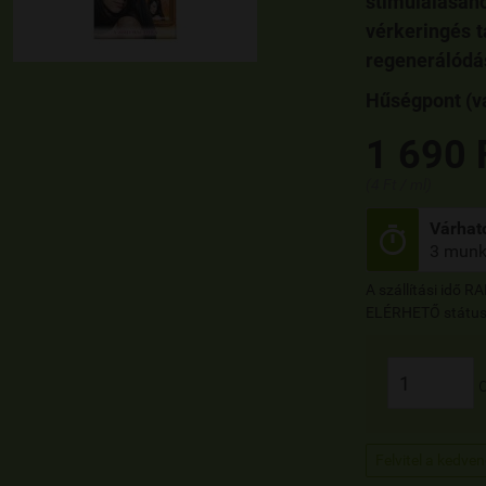
stimulálásáh
vérkeringés t
regenerálódá
Hűségpont (vá
1 690 
(4 Ft / ml)
Várható

3 munk
A szállítási idő 
ELÉRHETŐ státusz
Felvitel a kedve