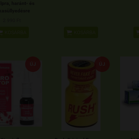
lpra, haránt- és
kasüllyedésre
2 990 Ft


KOSÁRBA
KOSÁRBA
ÚJ
ÚJ