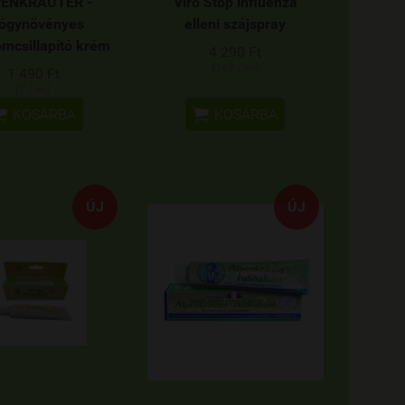
ENKRÄUTER -
Viro Stop influenza
ógynövényes
elleni szájspray
omcsillapító krém
4 290 Ft
(143 / ml)
1 490 Ft
(7 / ml)


KOSÁRBA
KOSÁRBA
ÚJ
ÚJ