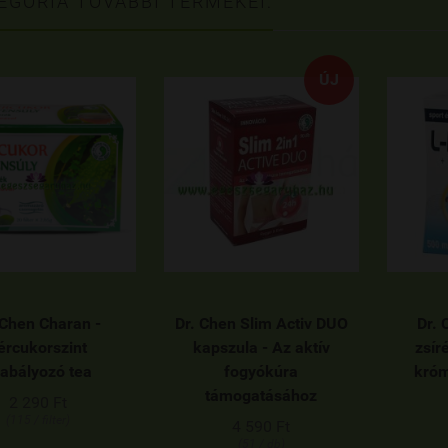
EGÓRIA TOVÁBBI TERMÉKEI:
ÚJ
 Chen Charan -
Dr. Chen Slim Activ DUO
Dr. 
ércukorszint
kapszula - Az aktív
zsír
abályozó tea
fogyókúra
króm
támogatásához
2 290 Ft
(115 / filter)
4 590 Ft
(51 / db)