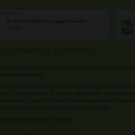
Ő TERMÉK
Dr. Chen Hair-Revall haj megújító sampon
1 690 Ft
BI INFORMÁCIÓK A TERMÉKRŐL:
evall hajápoló termékcsalád természetes növényi hatóanyagok 
sír-anyagcseréjéhez.
 és a kondicionáló hozzájárul a vérkeringés támogatásához, se
ejbőr regenerálódását. E-vitamin tartalmának köszönhetőe
 varázsolja a hajat, PP-vitamin tartalma révén erősíti a hajszál
 táplálja a hajat a hajtövektől egészen a hajvégekig.
ndennapos használatra is alkalmas.