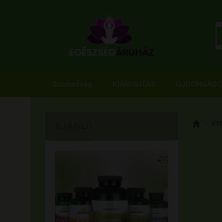
Szabadság
KIÁRUSÍTÁS
ÚJDONSÁG

»
ÉT
AJÁNLÓ