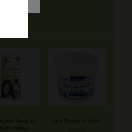
en Hair-Revall haj
Holt-Tengeri Só Krém
újító sampon
1 890 Ft