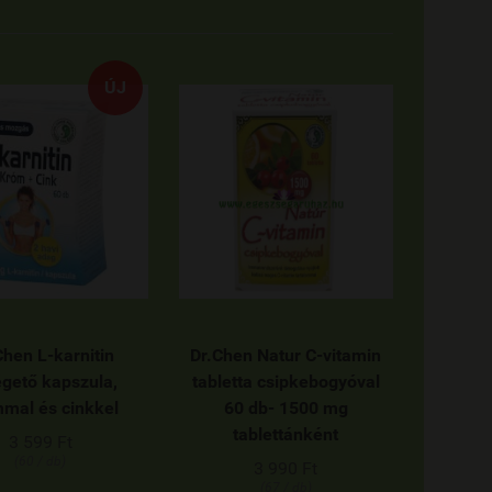
ÚJ
Chen L-karnitin
Dr.Chen Natur C-vitamin
égető kapszula,
tabletta csipkebogyóval
mal és cinkkel
60 db- 1500 mg
tablettánként
3 599 Ft
(60 / db)
3 990 Ft
(67 / db)