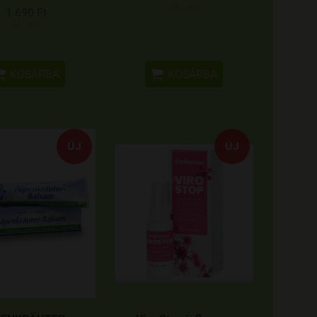
(8 / ml)
1 690 Ft
(4 / ml)


KOSÁRBA
KOSÁRBA
ÚJ
ÚJ