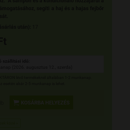
oz. A sampon és a kondicionáló hozzájárul a
ámogatásához, segíti a haj és a hajas fejbőr
sát.
sárlás után):
17
Ft
 szállítási idő:
anap (2026. augusztus 12., szerda)
RAKTÁRON lévő termékeknél általában 1-2 munkanap.
 esetén akár 2-5 munkanap is lehet.

KOSÁRBA HELYEZÉS
db
ncek közé »