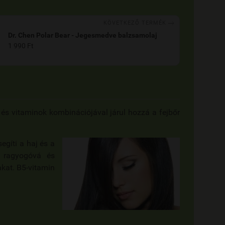

KÖVETKEZŐ TERMÉK
Dr. Chen Polar Bear - Jegesmedve balzsamolaj
1 990 Ft
és vitaminok kombinációjával járul hozzá a fejbőr
gíti a haj és a
n ragyogóvá és
akat. B5-vitamin