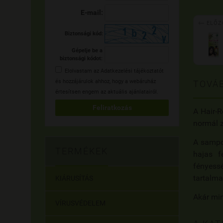
E-mail:

ELŐZ
Biztonsági kód:
Gépelje be a
biztonsági kódot:
Elolvastam az
Adatkezelési tájékoztatót
és hozzájárulok ahhoz, hogy a webáruház
TOVÁB
értesítsen engem az aktuális ajánlatairól.
Feliratkozás
A Hair-R
normál z
A sampon
TERMÉKEK
hajas f
fényessé
tartalma
KIÁRUSÍTÁS
Akár mi
VÍRUSVÉDELEM