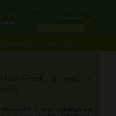
Nyitólap
Regisztráció
Belépés
Kapcsolat
LÍTÁS:

Az Ön kosara
üres
.
INGYENES!

VÍRUSVÉDELEM
KAPCSOLAT

n Hair-Revall haj megújító
onáló
l
 kivonatokkal a fejbőr vérkeringésének