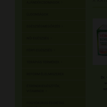
A KAT
AJÁNDÉKCSOMAGOK

ÚJDONSÁGOK
EGÉSZSÉGMEGŐRZÉS

NŐI EGÉSZSÉG

FÉRFI EGÉSZSÉG

TERÁPIÁS TERMÉKEK

REFORM ÉLELMISZEREK
Dr.
v
ÉTRENDKIEGÉSZÍTŐK,
sz
VITAMINOK

FOGYÓKÚRÁS ÉS DIÉTÁS