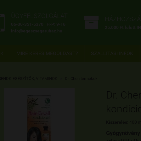


ÜGYFÉLSZOLGÁLAT
HÁZHOZSZÁL
06-30-351-5370 | H-P: 9-16
25.000 Ft felett 
info@egeszsegaruhaz.hu
OK
MIRE KERES MEGOLDÁST?
SZÁLLÍTÁSI INFOK
RENDKIEGÉSZÍTŐK, VITAMINOK
»
Dr. Chen termékek
Dr. Che
kondíci
Kiszerelés:
400 m
Gyógynövény