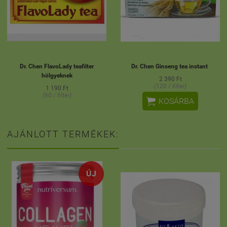
Dr. Chen FlavoLady teafilter
Dr. Chen Ginseng tea instant
hölgyeknek
2 390 Ft
(120 / filter)
1 190 Ft
(60 / filter)

KOSÁRBA
AJÁNLOTT TERMÉKEK:
ÚJ