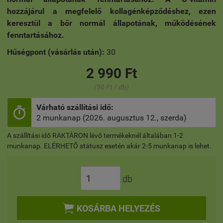
hozzájárul a megfelelő kollagénképződéshez, ezen
keresztül a bőr normál állapotának, működésének
fenntartásához.
Hűségpont (vásárlás után):
30
2 990 Ft
(50 Ft / db)
Várható szállítási idő:

2 munkanap (2026. augusztus 12., szerda)
A szállítási idő RAKTÁRON lévő termékeknél általában 1-2
munkanap. ELÉRHETŐ státusz esetén akár 2-5 munkanap is lehet.
db

KOSÁRBA HELYEZÉS