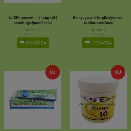
ELIXIR cseppek - női vágykeltő
Bőrnyugtató krém pikkelysömör,
szerek legnépszerűbbike
ekcéma kezelésére
4 990 Ft
4 990 Ft
(499 / ml)
(166 / g)


KOSÁRBA
KOSÁRBA
ÚJ
ÚJ