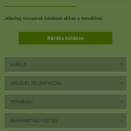
Jelenleg nincsenek kérdések ehhez a termékhez.
Kérdés küldése
AJÁNLÓ

HÍRLEVÉL FELIRATKOZÁS

TERMÉKEK

BANKKÁRTYÁS FIZETÉS
