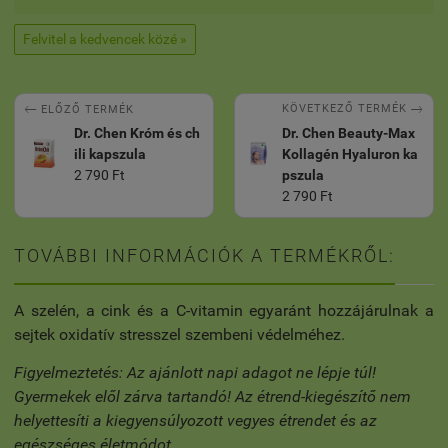
Felvitel a kedvencek közé »


KÖVETKEZŐ TERMÉK
ELŐZŐ TERMÉK
Dr. Chen Króm és ch
Dr. Chen Beauty-Max
ili kapszula
Kollagén Hyaluron ka
2 790 Ft
pszula
2 790 Ft
TOVÁBBI INFORMÁCIÓK A TERMÉKRŐL:
A szelén, a cink és a C-vitamin egyaránt hozzájárulnak a
sejtek oxidatív stresszel szembeni védelméhez.
Figyelmeztetés: Az ajánlott napi adagot ne lépje túl!
Gyermekek elől zárva tartandó! Az étrend-kiegészítő nem
helyettesíti a kiegyensúlyozott vegyes étrendet és az
egészséges életmódot.