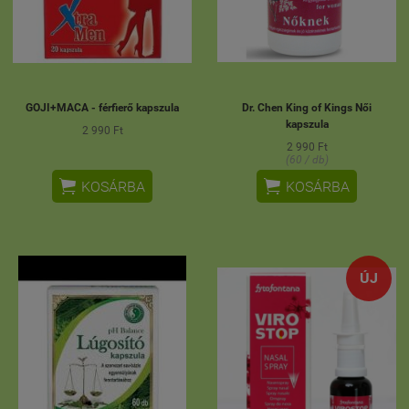
GOJI+MACA - férfierő kapszula
Dr. Chen King of Kings Női
kapszula
2 990 Ft
2 990 Ft
(60 / db)


KOSÁRBA
KOSÁRBA
ÚJ