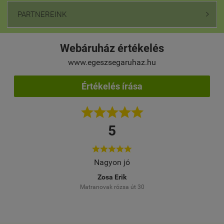
PARTNEREINK

Webáruház értékelés
www.egeszsegaruhaz.hu
Értékelés írása





5





s
Nagyon jó
Több a
Meg
Zosa Erik
Matranovak rózsa út 30