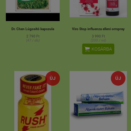
Dr. Chen Lúgosító kapszula
Viro Stop influenza elleni orrspray
2 790 Ft
3 990 Ft
(47 / db)
(200 / ml)

KOSÁRBA
ÚJ
ÚJ