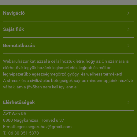
Navigáció

Saját fiók

Bemutatkozás

Webáruházunkat azzal a céllal hoztuk létre, hogy az Ön számára is
elérhetővé tegyük hazánk legismertebb, legjobb és méltán
legnépszerűbb egészségmegörző gyógy- és wellness termékeit!
A stressz és a civilizációs betegségek sajnos mindennapjaink részévé
váltak, ám a jövőben nem kell így lennie!
Elérhetőségek

AVT Web Kft.
8800 Nagykanizsa, Honvéd u 37
E-mail: egeszsegaruhaz@gmail.com
T.: 06-30-351-5370