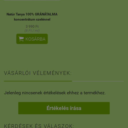
Natúr Tanya 100% GRÁNÁTALMA
koncentrátum szelénnel
3 990 Ft
(8 Ft / ml)

KOSÁRBA
VÁSÁRLÓI VÉLEMÉNYEK:
Jelenleg nincsenek értékelések ehhez a termékhez.
Értékelés írása
KÉRDÉSEK ÉS VÁLASZOK: