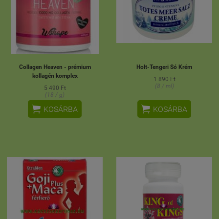
Collagen Heaven - prémium
Holt-Tengeri Só Krém
kollagén komplex
1 890 Ft
(8 / ml)
5 490 Ft
(18 / g)


KOSÁRBA
KOSÁRBA