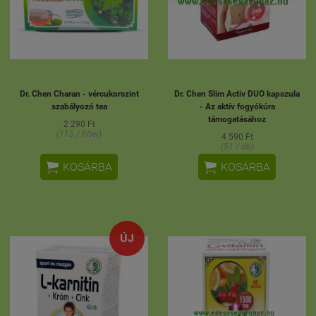
Dr. Chen Charan - vércukorszint
Dr. Chen Slim Activ DUO kapszula
szabályozó tea
- Az aktív fogyókúra
támogatásához
2 290 Ft
(115 / filter)
4 590 Ft
(51 / db)


KOSÁRBA
KOSÁRBA
ÚJ