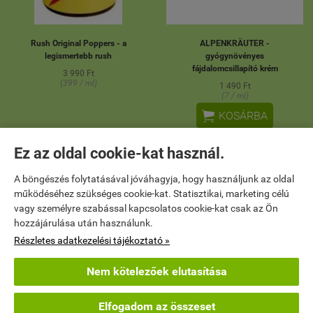
Rush Original Poppers - a
ALPENKRÄUTER -
legismertebb rush
gyógynövényes
fájdalomcsillapító krém
3 990 Ft
(399 / ml)
1 490 Ft
(7 / ml)

KOSÁRBA
Ez az oldal cookie-kat használ.
A böngészés folytatásával jóváhagyja, hogy használjunk az oldal
ÚJ
ÚJ
működéséhez szükséges cookie-kat. Statisztikai, marketing célú
vagy személyre szabással kapcsolatos cookie-kat csak az Ön
hozzájárulása után használunk.
Részletes adatkezelési tájékoztató »
Nem kötelezőek elutasítása
Elfogadom az összeset