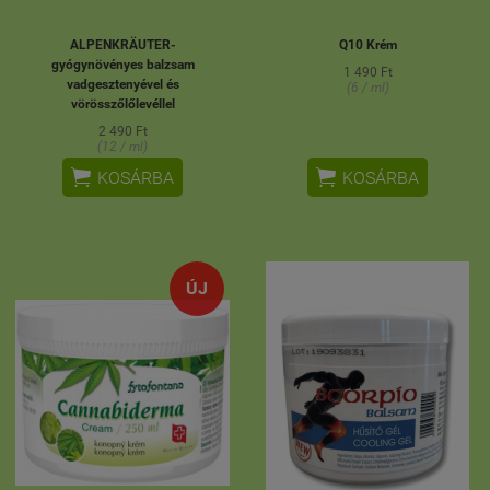
ALPENKRÄUTER-
Q10 Krém
gyógynövényes balzsam
1 490 Ft
vadgesztenyével és
(6 / ml)
vörösszőlőlevéllel
2 490 Ft
(12 / ml)


KOSÁRBA
KOSÁRBA
ÚJ