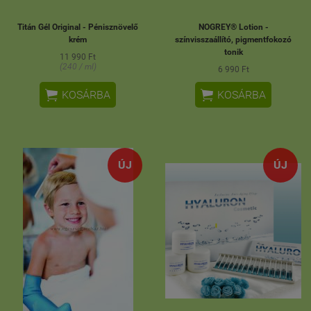
Titán Gél Original - Pénisznövelő
NOGREY® Lotion -
krém
színvisszaállító, pigmentfokozó
tonik
11 990 Ft
(240 / ml)
6 990 Ft


KOSÁRBA
KOSÁRBA
ÚJ
ÚJ