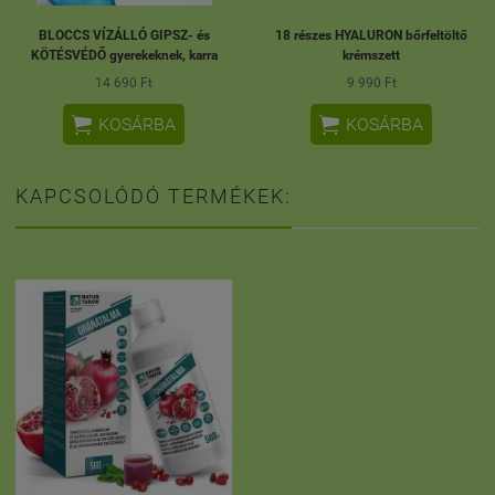
BLOCCS VÍZÁLLÓ GIPSZ- és
18 részes HYALURON bőrfeltöltő
KÖTÉSVÉDŐ gyerekeknek, karra
krémszett
14 690 Ft
9 990 Ft


KOSÁRBA
KOSÁRBA
KAPCSOLÓDÓ TERMÉKEK: