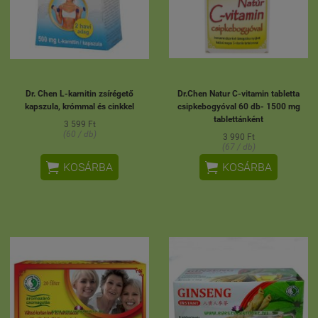
Dr. Chen L-karnitin zsírégető
Dr.Chen Natur C-vitamin tabletta
kapszula, krómmal és cinkkel
csipkebogyóval 60 db- 1500 mg
tablettánként
3 599 Ft
(60 / db)
3 990 Ft
(67 / db)


KOSÁRBA
KOSÁRBA