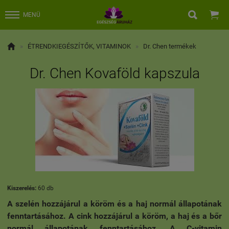


MENÜ

»
ÉTRENDKIEGÉSZÍTŐK, VITAMINOK
»
Dr. Chen termékek
Dr. Chen Kovaföld kapszula
Kiszerelés:
60 db
A szelén hozzájárul a köröm és a haj normál állapotának
fenntartásához. A cink hozzájárul a köröm, a haj és a bőr
normál állapotának fenntartásához. A C-vitamin