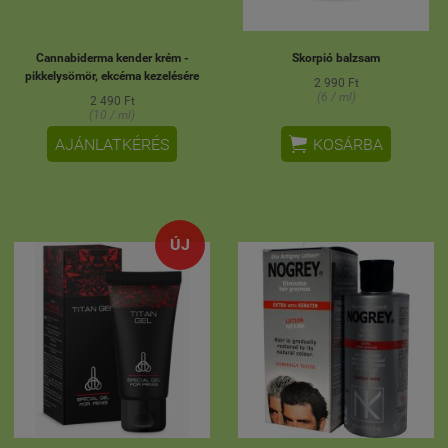
Cannabiderma kender krém -
Skorpió balzsam
pikkelysömör, ekcéma kezelésére
2 990 Ft
(6 / ml)
2 490 Ft
(10 / ml)

AJÁNLATKÉRÉS
KOSÁRBA
ÚJ