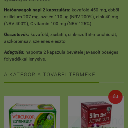
Hatóanyagok napi 2 kapszulára:
kovaföld 450 mg, ebből
szilícium 207 mg, szelén 110 µg (NRV 200%), cink 40 mg
(NRV 400%), C-vitamin 100 mg (NRV 125%).
Összetevők:
kovaföld, zselatin, cink-szulfát-monohidrát,
aszkorbinsav, szelénes élesztő.
Adagolás:
naponta 2 kapszula bevétele javasolt bőséges
folyadékkal lenyelve.
A KATEGÓRIA TOVÁBBI TERMÉKEI:
ÚJ