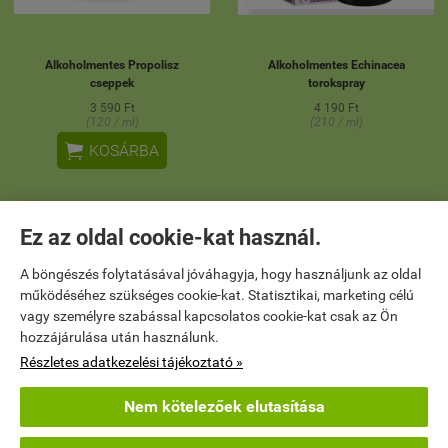
Alkoholmentes Propolisz
Alkoholmentes Echinacea
cseppek
torokspray
3 590 Ft
4 190 Ft
(120 / ml)
(210 / ml)

KOSÁRBA
Ez az oldal cookie-kat használ.
ÚJ
ÚJ
A böngészés folytatásával jóváhagyja, hogy használjunk az oldal
működéséhez szükséges cookie-kat. Statisztikai, marketing célú
vagy személyre szabással kapcsolatos cookie-kat csak az Ön
hozzájárulása után használunk.
Részletes adatkezelési tájékoztató »
Nem kötelezőek elutasítása