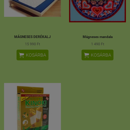
MÁGNESES DERÉKALJ
Mágneses mandala
15 990 Ft
1 490 Ft


KOSÁRBA
KOSÁRBA