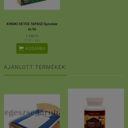
KINOKI DETOX TAPASZ Gyömbér
és Só
1 990 Ft
(199 / db)

KOSÁRBA
AJÁNLOTT TERMÉKEK: