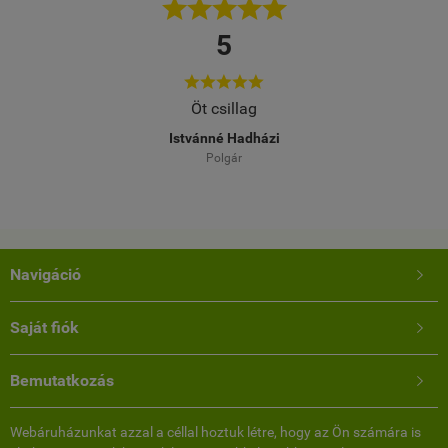





5







ag
Kiváló.
adházi
Bocsor Ferenc
Domonyvölgy
Navigáció

Saját fiók

Bemutatkozás

Webáruházunkat azzal a céllal hoztuk létre, hogy az Ön számára is