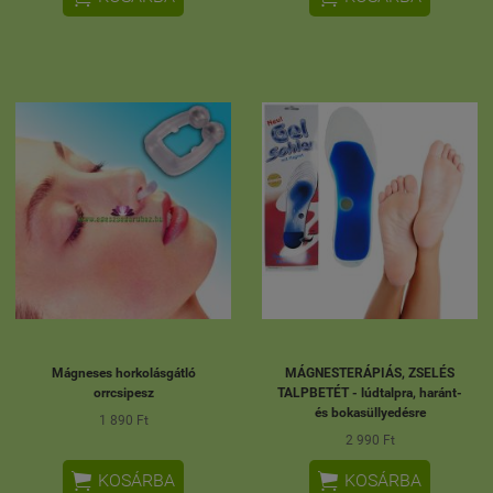
Mágneses horkolásgátló
MÁGNESTERÁPIÁS, ZSELÉS
orrcsipesz
TALPBETÉT - lúdtalpra, haránt-
és bokasüllyedésre
1 890 Ft
2 990 Ft


KOSÁRBA
KOSÁRBA