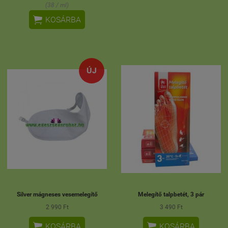
(38 / ml)

KOSÁRBA
ÚJ
Silver mágneses vesemelegítő
Melegítő talpbetét, 3 pár
2 990 Ft
3 490 Ft


KOSÁRBA
KOSÁRBA