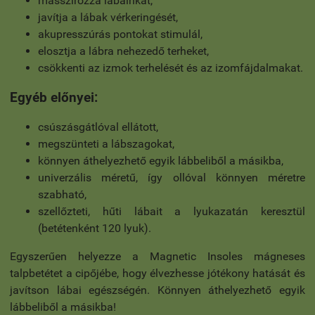
masszírozza lábainkat,
javítja a lábak vérkeringését,
akupresszúrás pontokat stimulál,
elosztja a lábra nehezedő terheket,
csökkenti az izmok terhelését és az izomfájdalmakat.
Egyéb előnyei:
csúszásgátlóval ellátott,
megszünteti a lábszagokat,
könnyen áthelyezhető egyik lábbeliből a másikba,
univerzális méretű, így ollóval könnyen méretre
szabható,
szellőzteti, hűti lábait a lyukazatán keresztül
(betétenként 120 lyuk).
Egyszerűen helyezze a Magnetic Insoles mágneses
talpbetétet a cipőjébe, hogy élvezhesse jótékony hatását és
javítson lábai egészségén. Könnyen áthelyezhető egyik
lábbeliből a másikba!