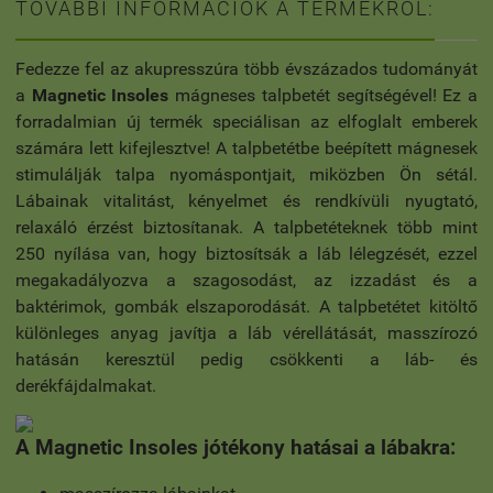
TOVÁBBI INFORMÁCIÓK A TERMÉKRŐL:
Fedezze fel az akupresszúra több évszázados tudományát
a
Magnetic Insoles
mágneses talpbetét segítségével! Ez a
forradalmian új termék speciálisan az elfoglalt emberek
számára lett kifejlesztve! A talpbetétbe beépített mágnesek
stimulálják talpa nyomáspontjait, miközben Ön sétál.
Lábainak vitalitást, kényelmet és rendkívüli nyugtató,
relaxáló érzést biztosítanak. A talpbetéteknek több mint
250 nyílása van, hogy biztosítsák a láb lélegzését, ezzel
megakadályozva a szagosodást, az izzadást és a
baktérimok, gombák elszaporodását. A talpbetétet kitöltő
különleges anyag javítja a láb vérellátását, masszírozó
hatásán keresztül pedig csökkenti a láb- és
derékfájdalmakat.
A Magnetic Insoles jótékony hatásai a lábakra: