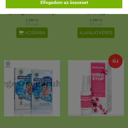
Elfogadom az összeset
Gyntima gyermek mosakodó gél
Stevia csepp
2 490 Ft
2 490 Ft
(25 / ml)
(50 / ml)

KOSÁRBA
AJÁNLATKÉRÉS
ÚJ