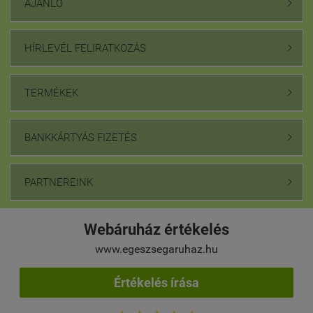
AJÁNLÓ

HÍRLEVÉL FELIRATKOZÁS

TERMÉKEK

BANKKÁRTYÁS FIZETÉS

PARTNEREINK

Webáruház értékelés
www.egeszsegaruhaz.hu
Értékelés írása