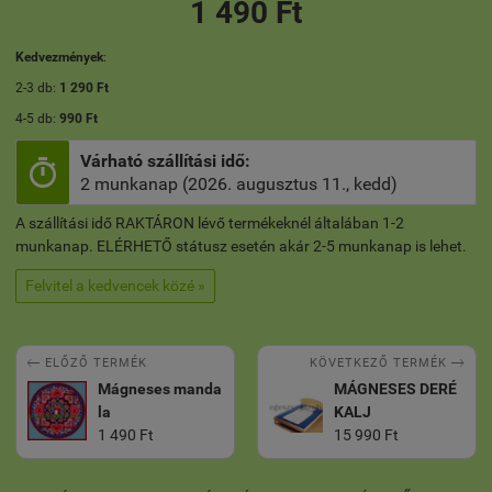
1 490 Ft
Kedvezmények
:
2-3 db:
1 290 Ft
4-5 db:
990 Ft
Várható szállítási idő:

2 munkanap (2026. augusztus 11., kedd)
A szállítási idő RAKTÁRON lévő termékeknél általában 1-2
munkanap. ELÉRHETŐ státusz esetén akár 2-5 munkanap is lehet.
Felvitel a kedvencek közé »


KÖVETKEZŐ TERMÉK
ELŐZŐ TERMÉK
Mágneses manda
MÁGNESES DERÉ
la
KALJ
1 490 Ft
15 990 Ft