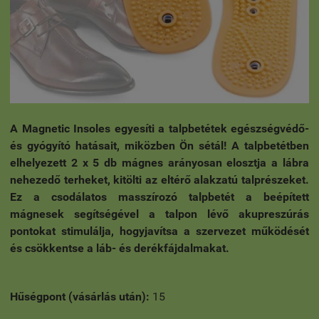
A Magnetic Insoles egyesíti a talpbetétek egészségvédő-
és gyógyító hatásait, miközben Ön sétál! A talpbetétben
elhelyezett 2 x 5 db mágnes arányosan elosztja a lábra
nehezedő terheket, kitölti az eltérő alakzatú talprészeket.
Ez a csodálatos masszírozó talpbetét a beépített
mágnesek segítségével a talpon lévő akupreszúrás
pontokat stimulálja, hogy
javítsa a szervezet működését
és csökkentse a láb- és derékfájdalmakat.
Hűségpont (vásárlás után):
15