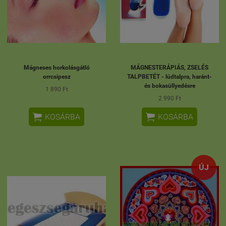
Mágneses horkolásgátló
MÁGNESTERÁPIÁS, ZSELÉS
orrcsipesz
TALPBETÉT - lúdtalpra, haránt-
és bokasüllyedésre
1 890 Ft
2 990 Ft


KOSÁRBA
KOSÁRBA
ÚJ