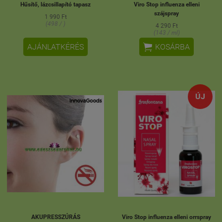
Hűsítő, lázcsillapító tapasz
Viro Stop influenza elleni
szájspray
1 990 Ft
(498 / )
4 290 Ft
(143 / ml)

AJÁNLATKÉRÉS
KOSÁRBA
ÚJ
AKUPRESSZÚRÁS
Viro Stop influenza elleni orrspray