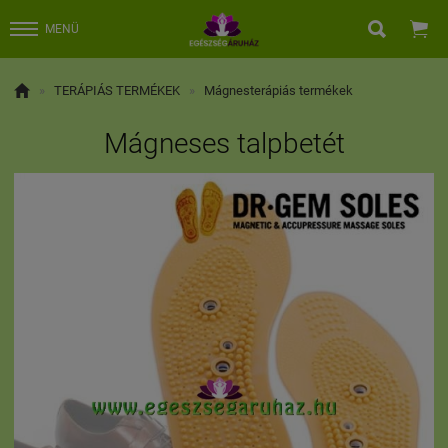


MENÜ

»
TERÁPIÁS TERMÉKEK
»
Mágnesterápiás termékek
Mágneses talpbetét