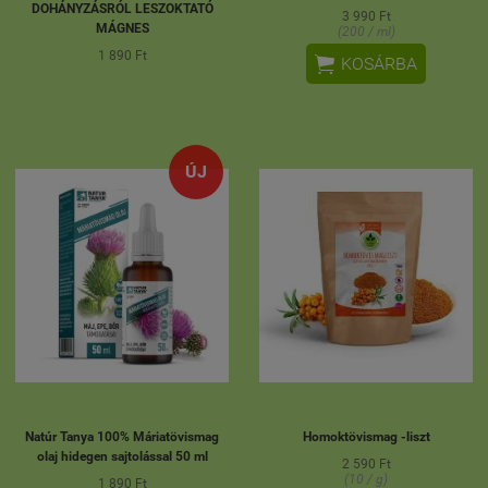
DOHÁNYZÁSRÓL LESZOKTATÓ
3 990 Ft
MÁGNES
(200 / ml)
1 890 Ft

KOSÁRBA
ÚJ
Natúr Tanya 100% Máriatövismag
Homoktövismag -liszt
olaj hidegen sajtolással 50 ml
2 590 Ft
(10 / g)
1 890 Ft