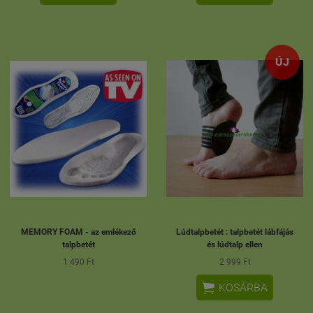
ÚJ
MEMORY FOAM - az emlékező
Lúdtalpbetét : talpbetét lábfájás
talpbetét
és lúdtalp ellen
1 490 Ft
2 999 Ft

KOSÁRBA