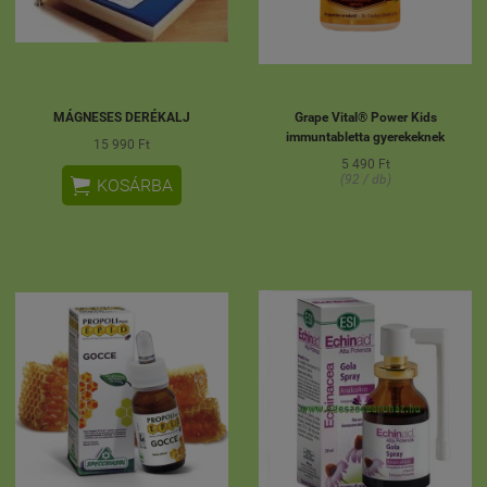
MÁGNESES DERÉKALJ
Grape Vital® Power Kids
immuntabletta gyerekeknek
15 990 Ft
5 490 Ft
(92 / db)

KOSÁRBA