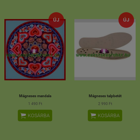
ÚJ
ÚJ
Mágneses mandala
Mágneses talpbetét
1 490 Ft
2 990 Ft


KOSÁRBA
KOSÁRBA