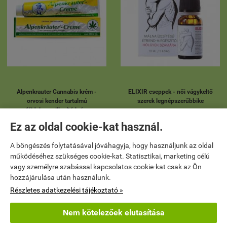
Alpenkrauter Cannabis krém -
ELIXIR cseppek - női vágykeltő
orvosi kender tartalmú
szerek legnépszerűbbike
fájdalomcsillapító krém
4 990 Ft
(499 / ml)
3 190 Ft
Ez az oldal cookie-kat használ.
(16 / ml)


KOSÁRBA
KOSÁRBA
A böngészés folytatásával jóváhagyja, hogy használjunk az oldal
működéséhez szükséges cookie-kat. Statisztikai, marketing célú
vagy személyre szabással kapcsolatos cookie-kat csak az Ön
hozzájárulása után használunk.
Részletes adatkezelési tájékoztató »
ÚJ
ÚJ
Nem kötelezőek elutasítása