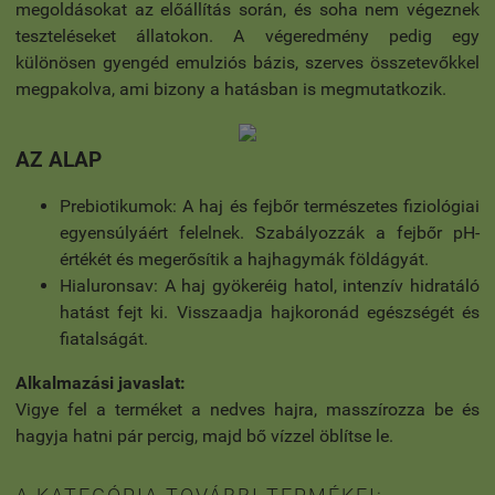
megoldásokat az előállítás során, és soha nem végeznek
teszteléseket állatokon. A végeredmény pedig egy
különösen gyengéd emulziós bázis, szerves összetevőkkel
megpakolva, ami bizony a hatásban is megmutatkozik.
AZ ALAP
Prebiotikumok: A haj és fejbőr természetes fiziológiai
egyensúlyáért felelnek. Szabályozzák a fejbőr pH-
értékét és megerősítik a hajhagymák földágyát.
Hialuronsav: A haj gyökeréig hatol, intenzív hidratáló
hatást fejt ki. Visszaadja hajkoronád egészségét és
fiatalságát.
Alkalmazási javaslat:
Vigye fel a terméket a nedves hajra, masszírozza be és
hagyja hatni pár percig, majd bő vízzel öblítse le.