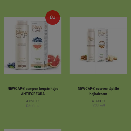
ÚJ
NEWCAP® sampon korpás hajra
NEWCAP® szerves tápláló
ANTIFORFORA
hajbalzsam
4 890 Ft
4 890 Ft
(20 / ml)
(20 / ml)