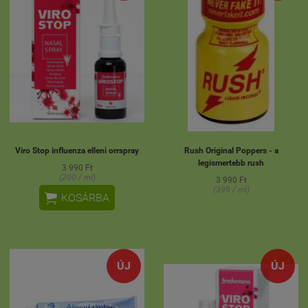
Viro Stop influenza elleni orrspray
Rush Original Poppers - a
legismertebb rush
3 990 Ft
(200 / ml)
3 990 Ft
(399 / ml)

KOSÁRBA
ÚJ
ÚJ