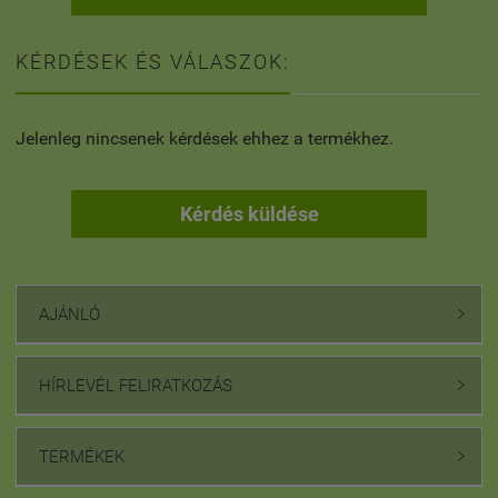
KÉRDÉSEK ÉS VÁLASZOK:
Jelenleg nincsenek kérdések ehhez a termékhez.
Kérdés küldése
AJÁNLÓ

HÍRLEVÉL FELIRATKOZÁS

TERMÉKEK
