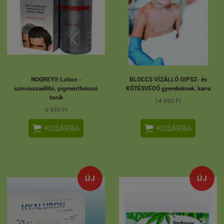
NOGREY® Lotion -
BLOCCS VÍZÁLLÓ GIPSZ- és
színvisszaállító, pigmentfokozó
KÖTÉSVÉDŐ gyerekeknek, karra
tonik
14 690 Ft
6 990 Ft


KOSÁRBA
KOSÁRBA
ÚJ
ÚJ