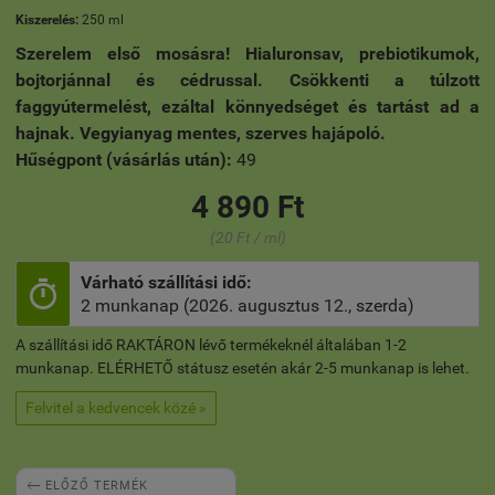
Kiszerelés:
250 ml
Szerelem első mosásra! Hialuronsav, prebiotikumok,
bojtorjánnal és cédrussal. Csökkenti a túlzott
faggyútermelést, ezáltal könnyedséget és tartást ad a
hajnak. Vegyianyag mentes, szerves hajápoló.
Hűségpont (vásárlás után):
49
4 890 Ft
(20 Ft / ml)
Várható szállítási idő:

2 munkanap (2026. augusztus 12., szerda)
A szállítási idő RAKTÁRON lévő termékeknél általában 1-2
munkanap. ELÉRHETŐ státusz esetén akár 2-5 munkanap is lehet.
Felvitel a kedvencek közé »

ELŐZŐ TERMÉK