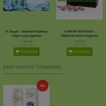
Dr. Oxygen - Stabilizált Folyékony
U-BREAST KAPSZULA -
Oxigén csepp (pipettás)
Mellnövelő étrend-kiegészítő
7 990 Ft
13 990 Ft
(160 / ml)
(233 / db)


KOSÁRBA
KOSÁRBA
KAPCSOLÓDÓ TERMÉKEK:
ÚJ