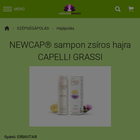


MENÜ

»
SZÉPSÉGÁPOLÁS
»
Hajápolás
NEWCAP® sampon zsíros hajra
CAPELLI GRASSI
Gyártó:
ERBAVITA®