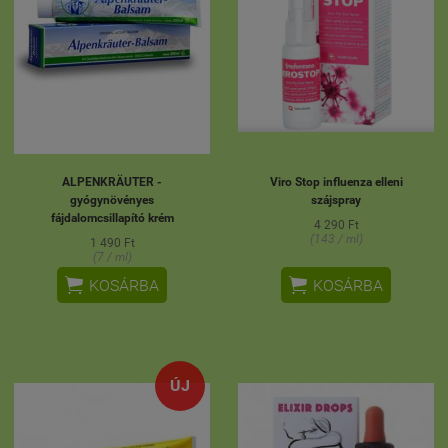
ALPENKRÄUTER -
Viro Stop influenza elleni
gyógynövényes
szájspray
fájdalomcsillapító krém
4 290 Ft
(143 / ml)
1 490 Ft
(7 / ml)


KOSÁRBA
KOSÁRBA
ÚJ