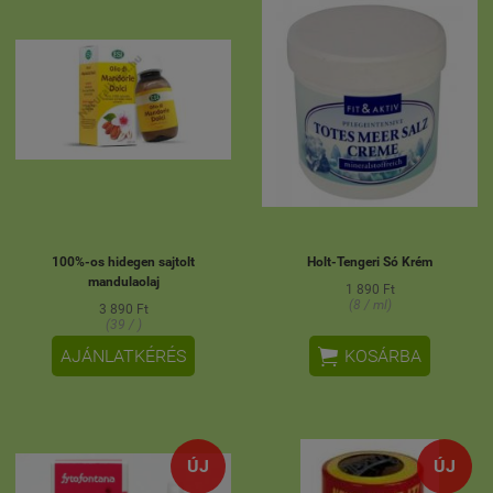
100%-os hidegen sajtolt
Holt-Tengeri Só Krém
mandulaolaj
1 890 Ft
(8 / ml)
3 890 Ft
(39 / )

AJÁNLATKÉRÉS
KOSÁRBA
ÚJ
ÚJ