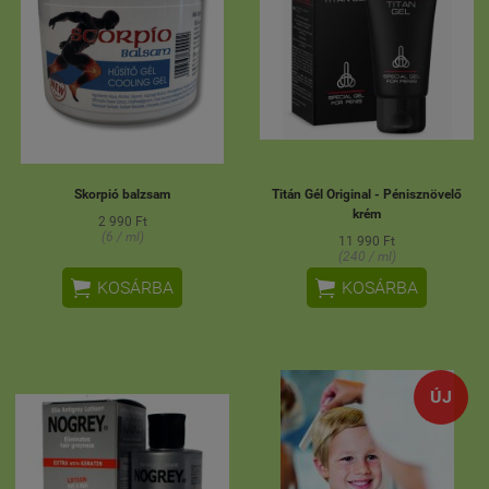
Skorpió balzsam
Titán Gél Original - Pénisznövelő
krém
2 990 Ft
(6 / ml)
11 990 Ft
(240 / ml)


KOSÁRBA
KOSÁRBA
ÚJ