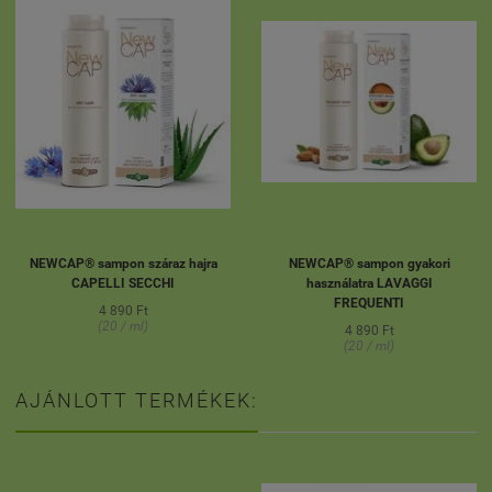
NEWCAP® sampon száraz hajra
NEWCAP® sampon gyakori
CAPELLI SECCHI
használatra LAVAGGI
FREQUENTI
4 890 Ft
(20 / ml)
4 890 Ft
(20 / ml)
AJÁNLOTT TERMÉKEK: