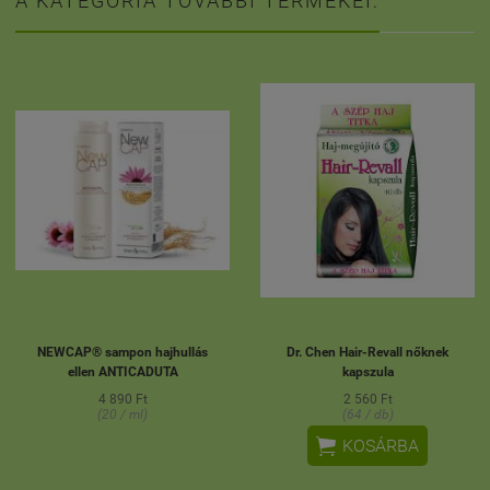
A KATEGÓRIA TOVÁBBI TERMÉKEI:
NEWCAP® sampon hajhullás
Dr. Chen Hair-Revall nőknek
ellen ANTICADUTA
kapszula
4 890 Ft
2 560 Ft
(20 / ml)
(64 / db)

KOSÁRBA