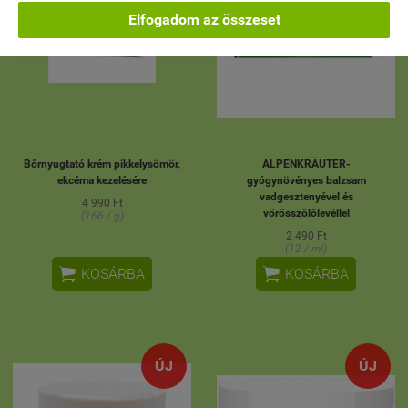
Elfogadom az összeset
Bőrnyugtató krém pikkelysömör,
ALPENKRÄUTER-
ekcéma kezelésére
gyógynövényes balzsam
vadgesztenyével és
4 990 Ft
vörösszőlőlevéllel
(166 / g)
2 490 Ft
(12 / ml)


KOSÁRBA
KOSÁRBA
ÚJ
ÚJ