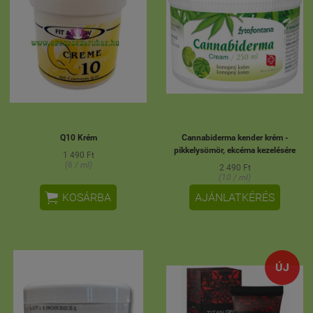
Q10 Krém
Cannabiderma kender krém -
pikkelysömör, ekcéma kezelésére
1 490 Ft
(6 / ml)
2 490 Ft
(10 / ml)

KOSÁRBA
AJÁNLATKÉRÉS
ÚJ