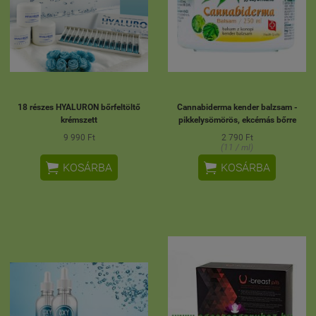
18 részes HYALURON bőrfeltöltő
Cannabiderma kender balzsam -
krémszett
pikkelysömörös, ekcémás bőrre
9 990 Ft
2 790 Ft
(11 / ml)


KOSÁRBA
KOSÁRBA