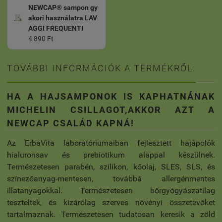
NEWCAP® sampon gy
akori használatra LAV
AGGI FREQUENTI
4 890 Ft
TOVÁBBI INFORMÁCIÓK A TERMÉKRŐL:
HA A HAJSAMPONOK IS KAPHATNÁNAK
MICHELIN CSILLAGOT,AKKOR AZT A
NEWCAP CSALÁD KAPNÁ!
Az ErbaVita laboratóriumaiban fejlesztett hajápolók
hialuronsav és prebiotikum alappal készülnek.
Természetesen parabén, szilikon, kőolaj, SLES, SLS, és
színezőanyag-mentesen, továbbá allergénmentes
illatanyagokkal. Természetesen bőrgyógyászatilag
teszteltek, és kizárólag szerves növényi összetevőket
tartalmaznak. Természetesen tudatosan keresik a zöld