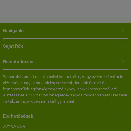
Dunaújváros
Navigáció

Saját fiók

Bemutatkozás

Webáruházunkat azzal a céllal hoztuk létre, hogy az Ön számára is
elérhetővé tegyük hazánk legismertebb, legjobb és méltán
legnépszerűbb egészségmegörző gyógy- és wellness termékeit!
A stressz és a civilizációs betegségek sajnos mindennapjaink részévé
váltak, ám a jövőben nem kell így lennie!
Elérhetőségek

AVT Web Kft.