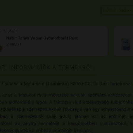
Felvitel a kedve
Ő TERMÉK
Natur Tanya Vegán Gyomorbarát Rost
3 490 Ft
BI INFORMÁCIÓK A TERMÉKRŐL:
 Lactase adagonként (1 tabletta) 5000 FCCU laktázt tartalmaz!
z, azaz a tejcukor megemésztése sokunk számára nehézséget o
an előforduló állapot. A laktózra való érzékenység tulajdonk
ztéséhez a szervezetünknek szüksége van egy emésztőenzimre, 
tben a szervezetünk csak addig termeli ezt az enzimet, a
ünknél az anyag termelése a későbbiekben visszaszorul, v
zékenységnek különböző erősségei léteznek.