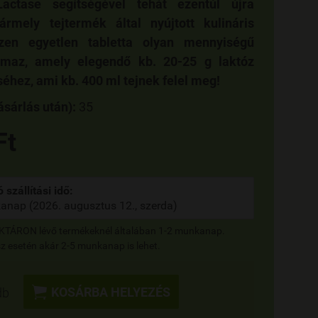
ctase segítségével tehát ezentúl újra
ármely tejtermék által nyújtott kulináris
szen egyetlen tabletta olyan mennyiségű
almaz, amely elegendő kb. 20-25 g laktóz
hez, ami kb. 400 ml tejnek felel meg!
sárlás után):
35
Ft
 szállítási idő:
anap (2026. augusztus 12., szerda)
RAKTÁRON lévő termékeknél általában 1-2 munkanap.
 esetén akár 2-5 munkanap is lehet.

KOSÁRBA HELYEZÉS
db