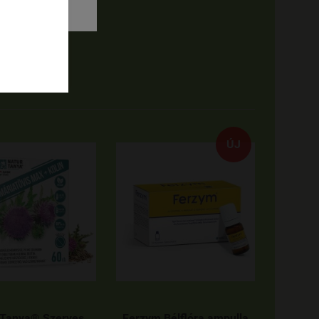
ÚJ
 Tanya® Szerves
Ferzym Bélflóra ampulla