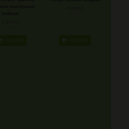
övis max kivonat
3 990 Ft
kolinnal
(399 / x)
3 490 Ft
(58 / db)


KOSÁRBA
KOSÁRBA