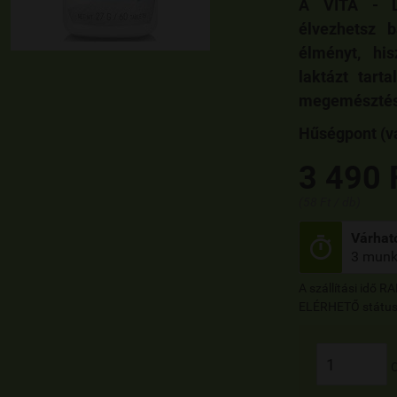
A VITA - La
élvezhetsz b
élményt, hi
laktázt tart
megemésztésé
Hűségpont (vá
3 490 
(58 Ft / db)
Várható

3 munk
A szállítási idő 
ELÉRHETŐ státusz