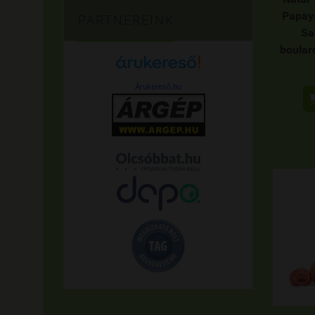
Papay
PARTNEREINK
Sa
boular
Árukereső.hu