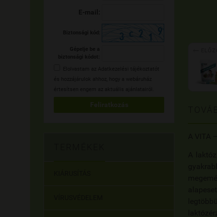
E-mail:
Biztonsági kód:

Gépelje be a
ELŐZ
biztonsági kódot:
Elolvastam az
Adatkezelési tájékoztatót
és hozzájárulok ahhoz, hogy a webáruház
értesítsen engem az aktuális ajánlatairól.
Feliratkozás
TOVÁB
A VITA –
TERMÉKEK
A laktó
gyakrabb
KIÁRUSÍTÁS
megemés
alapese
VÍRUSVÉDELEM
legtöbb
laktózér