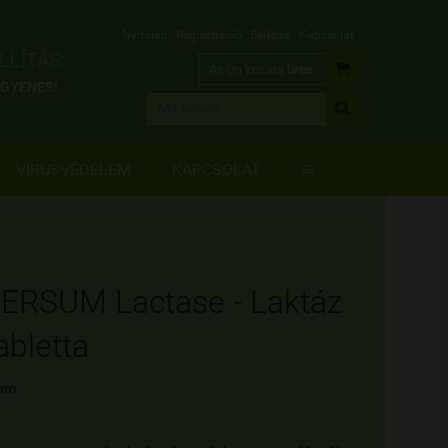
Nyitólap
Regisztráció
Belépés
Kapcsolat
LÍTÁS:

Az Ön kosara
üres
.
INGYENES!

VÍRUSVÉDELEM
KAPCSOLAT

ERSUM Lactase - Laktáz
abletta
sum