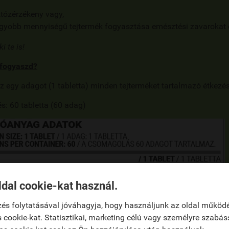
któzérzékeny vagy,
gyobb mennyiségű tejtermék fogyasztása emésztési zavarokat 
i te is!
fogyaszd?
 egy adagot (1 tabletta) minden tejterméket tartalmazó étkezés
és:
60 tabletta (60 adag)
ldal cookie-kat használ.
és folytatásával jóváhagyja, hogy használjunk az oldal működ
 cookie-kat. Statisztikai, marketing célú vagy személyre szabás