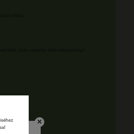
okoz nálad.
ed előtt, akár naponta több alkalommal!
éséhez
×
sal