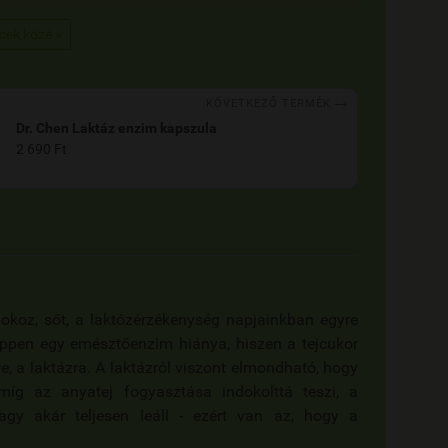
ncek közé »

KÖVETKEZŐ TERMÉK
Dr. Chen Laktáz enzim kapszula
2 690 Ft
koz, sőt, a laktózérzékenység napjainkban egyre
éppen egy emésztőenzim hiánya, hiszen a tejcukor
a laktázra. A laktázról viszont elmondható, hogy
míg az anyatej fogyasztása indokolttá teszi, a
agy akár teljesen leáll - ezért van az, hogy a