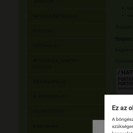
TERMÉKEK

la
na
NATÚRKOZMETIKUMOK

Próbáld k
ÉKSZEREK
Hogyan 
SZEZONÁLIS

Fogyassz
Kiszerel
BETEGSÉGEK, TÜNETEK
KEZELÉSE

SZÉPSÉGÁPOLÁS

ALAKFORMÁLÁS

Ez az o
KOZMETIKUMOK

A böngész
szükséges
BABA/MAMA