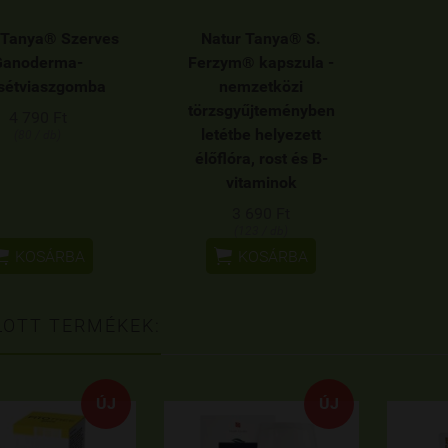
 Tanya® Szerves
Natur Tanya® S.
Ganoderma-
Ferzym® kapszula -
sétviaszgomba
nemzetközi
törzsgyűjteményben
4 790 Ft
letétbe helyezett
(80 / db)
élőflóra, rost és B-
vitaminok
3 690 Ft
(123 / db)


KOSÁRBA
KOSÁRBA
LOTT TERMÉKEK:
ÚJ
ÚJ