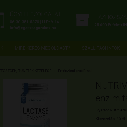


ÜGYFÉLSZOLGÁLAT
HÁZHOZSZÁL
06-30-351-5370 | H-P: 9-16
25.000 Ft felett 
info@egeszsegaruhaz.hu
OK
MIRE KERES MEGOLDÁST?
SZÁLLÍTÁSI INFOK
TEGSÉGEK, TÜNETEK KEZELÉSE
»
Emésztési problémák
NUTRIV
enzim t
Gyártó:
Nutriver
Kiszerelés:
60 db