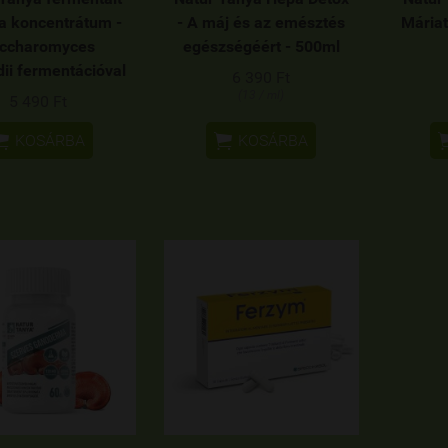
a koncentrátum -
- A máj és az emésztés
Máriat
ccharomyces
egészségéért - 500ml
dii fermentációval
6 390 Ft
(13 / ml)
5 490 Ft


KOSÁRBA
KOSÁRBA