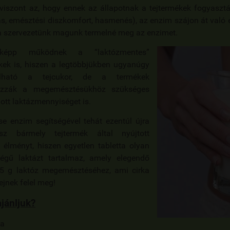
 viszont az, hogy ennek az állapotnak a tejtermékek fogyaszt
s, emésztési diszkomfort, hasmenés), az enzim szájon át való 
a szervezetünk magunk termelné meg az enzimet.
óképp működnek a “laktózmentes”
kek is, hiszen a legtöbbjükben ugyanúgy
álható a tejcukor, de a termékek
azzák a megemésztésükhöz szükséges
tt laktázmennyiséget is.
ase enzim
segítségével tehát ezentúl újra
tsz bármely tejtermék által nyújtott
s élményt, hiszen egyetlen tabletta olyan
égű laktázt tartalmaz, amely elegendő
25 g laktóz megemésztéséhez, ami cirka
ejnek felel meg!
ajánljuk?
ha