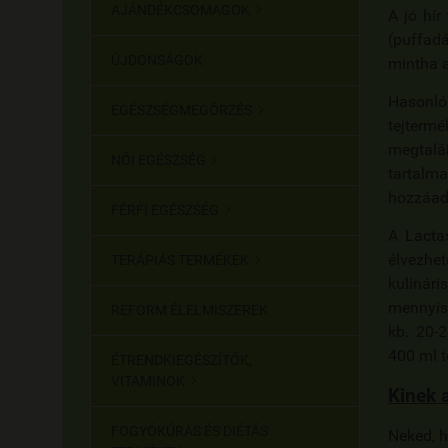
AJÁNDÉKCSOMAGOK

A jó hír
(puffadá
ÚJDONSÁGOK
mintha 
Hasonl
EGÉSZSÉGMEGŐRZÉS

tejtermé
megtal
NŐI EGÉSZSÉG

tartalm
hozzáado
FÉRFI EGÉSZSÉG

A
Lact
élvezhe
TERÁPIÁS TERMÉKEK

kulinári
mennyis
REFORM ÉLELMISZEREK
kb. 20-
400 ml t
ÉTRENDKIEGÉSZÍTŐK,
VITAMINOK

Kinek 
FOGYÓKÚRÁS ÉS DIÉTÁS
Neked, 