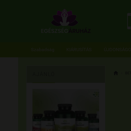
Szabadság
KIÁRUSÍTÁS
ÚJDONSÁG

»
BE
AJÁNLÓ