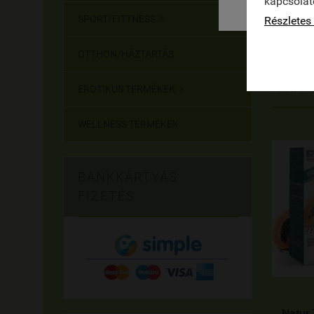
kapcsolat
SPORT/FITTNESS
Részletes 

OTTHON/HÁZTARTÁS
A KAT
EROTIKUS TERMÉKEK

WELLNESS TERMÉKEK
BANKKÁRTYÁS
FIZETÉS
Natur 