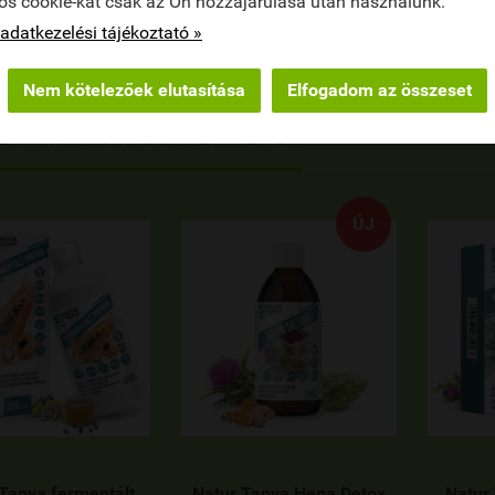
os cookie-kat csak az Ön hozzájárulása után használunk.
adatkezelési tájékoztató »
Nem kötelezőek elutasítása
Elfogadom az összeset
EGÓRIA TOVÁBBI TERMÉKEI:
ÚJ
Tanya fermentált
Natur Tanya Hepa Detox
Natur