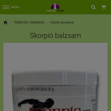


MENÜ

»
TERÁPIÁS TERMÉKEK
»
Hűsítő termékek
Skorpió balzsam