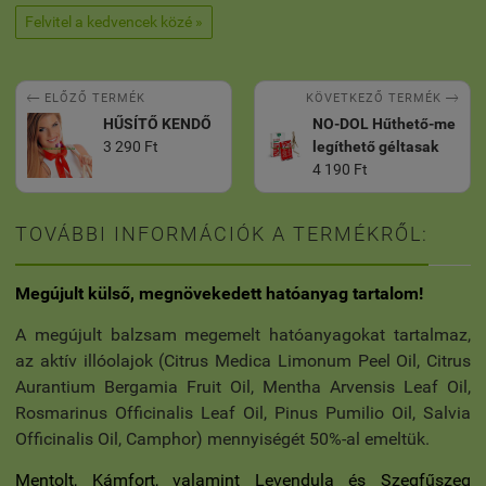
Felvitel a kedvencek közé »


KÖVETKEZŐ TERMÉK
ELŐZŐ TERMÉK
HŰSÍTŐ KENDŐ
NO-DOL Hűthető-me
3 290 Ft
legíthető géltasak
4 190 Ft
TOVÁBBI INFORMÁCIÓK A TERMÉKRŐL:
Megújult külső, megnövekedett hatóanyag tartalom!
A megújult balzsam megemelt hatóanyagokat tartalmaz,
az aktív illóolajok (Citrus Medica Limonum Peel Oil, Citrus
Aurantium Bergamia Fruit Oil, Mentha Arvensis Leaf Oil,
Rosmarinus Officinalis Leaf Oil, Pinus Pumilio Oil, Salvia
Officinalis Oil, Camphor) mennyiségét 50%-al emeltük.
Mentolt, Kámfort, valamint Levendula és Szegfűszeg