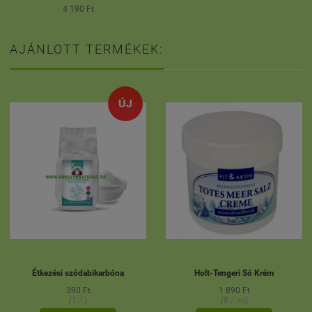
4 190 Ft
AJÁNLOTT TERMÉKEK:
ÚJ
Étkezési szódabikarbóna
Holt-Tengeri Só Krém
390 Ft
1 890 Ft
(1 / )
(8 / ml)