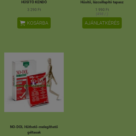
HŰSÍTŐ KENDŐ
Hűsítő, lázcsillapító tapasz
3 290 Ft
1 990 Ft
(498 / )

KOSÁRBA
AJÁNLATKÉRÉS
NO-DOL Hűthető-melegíthető
géltasak