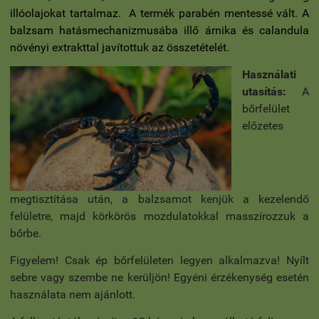
illóolajokat tartalmaz. A termék parabén mentessé vált. A
balzsam hatásmechanizmusába illő árnika és calandula
növényi extrakttal javítottuk az összetételét.
Használati
utasítás:
A
bőrfelület
előzetes
megtisztítása után, a balzsamot kenjük a kezelendő
felületre, majd körkörös mozdulatokkal masszírozzuk a
bőrbe.
Figyelem!
Csak ép bőrfelületen legyen alkalmazva! Nyílt
sebre vagy szembe ne kerüljön!
Egyéni érzékenység esetén
használata nem ajánlott.