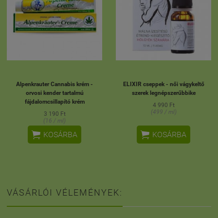
Alpenkrauter Cannabis krém -
ELIXIR cseppek - női vágykeltő
orvosi kender tartalmú
szerek legnépszerűbbike
fájdalomcsillapító krém
4 990 Ft
(499 / ml)
3 190 Ft
(16 / ml)


KOSÁRBA
KOSÁRBA
VÁSÁRLÓI VÉLEMÉNYEK: