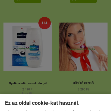
ÚJ
Gyntima intim mosakodó gél
HŰSÍTŐ KENDŐ
2 490 Ft
3 290 Ft
(12 / ml)


KOSÁRBA
KOSÁRBA
Ez az oldal cookie-kat használ.