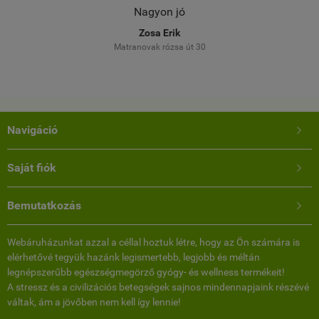
Nagyon jó
Több alka
Meg va
Zosa Erik
Matranovak rózsa út 30
Navigáció

Saját fiók

Bemutatkozás

Webáruházunkat azzal a céllal hoztuk létre, hogy az Ön számára is
elérhetővé tegyük hazánk legismertebb, legjobb és méltán
legnépszerűbb egészségmegörző gyógy- és wellness termékeit!
A stressz és a civilizációs betegségek sajnos mindennapjaink részévé
váltak, ám a jövőben nem kell így lennie!