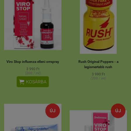
Viro Stop influenza elleni orrspray
Rush Original Poppers - a
legismertebb rush
3 990 Ft
(200 / ml)
3 990 Ft
(399 / ml)

KOSÁRBA
ÚJ
ÚJ