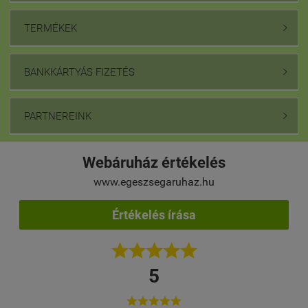
TERMÉKEK

BANKKÁRTYÁS FIZETÉS

PARTNEREINK

Webáruház értékelés
www.egeszsegaruhaz.hu
Értékelés írása





5




