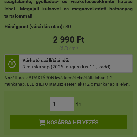
szagtalanító, gyulladás- és viszketéscsökkentő hatású
lehet. Megújult külsővel és megnövekedett hatóanyag
tartalommal!
Hűségpont (vásárlás után):
30
2 990 Ft
(6 Ft / ml)
Várható szállítási idő:

3 munkanap (2026. augusztus 11., kedd)
A szállítási idő RAKTÁRON lévő termékeknél általában 1-2
munkanap. ELÉRHETŐ státusz esetén akár 2-5 munkanap is lehet.
db

KOSÁRBA HELYEZÉS