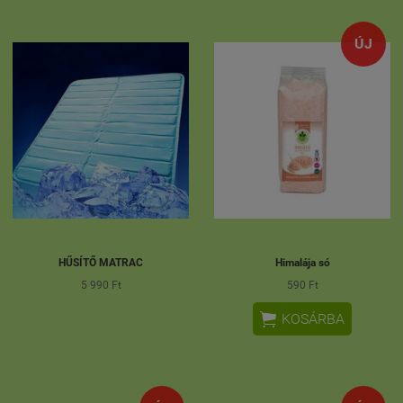
ÚJ
HŰSÍTŐ MATRAC
Himalája só
5 990 Ft
590 Ft

KOSÁRBA