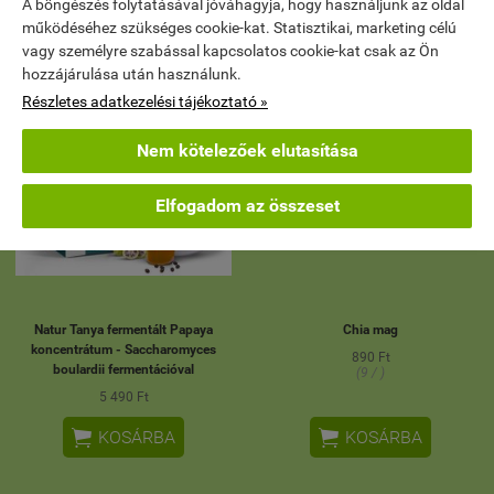
A böngészés folytatásával jóváhagyja, hogy használjunk az oldal
működéséhez szükséges cookie-kat. Statisztikai, marketing célú
vagy személyre szabással kapcsolatos cookie-kat csak az Ön
ÚJ
hozzájárulása után használunk.
Részletes adatkezelési tájékoztató »
Nem kötelezőek elutasítása
Elfogadom az összeset
Natur Tanya fermentált Papaya
Chia mag
koncentrátum - Saccharomyces
890 Ft
boulardii fermentációval
(9 / )
5 490 Ft


KOSÁRBA
KOSÁRBA