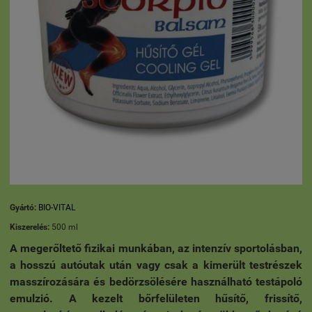
Gyártó:
BIO-VITAL
Kiszerelés:
500 ml
A megerőltető fizikai munkában, az intenzív sportolásban,
a hosszú autóutak után vagy csak a kimerült testrészek
masszírozására és bedörzsölésére használható testápoló
emulzió. A kezelt bőrfelületen hűsítő, frissítő,