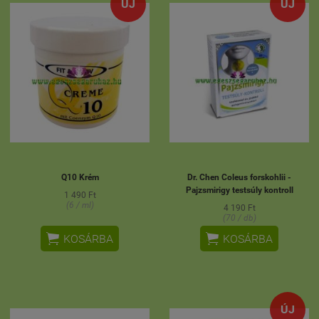
ÚJ
ÚJ
Q10 Krém
Dr. Chen Coleus forskohlii -
Pajzsmirigy testsúly kontroll
1 490 Ft
(6 / ml)
4 190 Ft
(70 / db)


KOSÁRBA
KOSÁRBA
ÚJ