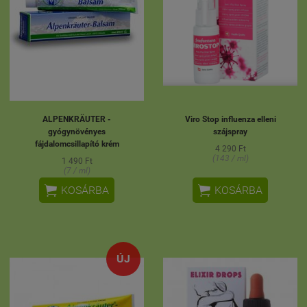
ALPENKRÄUTER -
Viro Stop influenza elleni
gyógynövényes
szájspray
fájdalomcsillapító krém
4 290 Ft
(143 / ml)
1 490 Ft
(7 / ml)


KOSÁRBA
KOSÁRBA
ÚJ