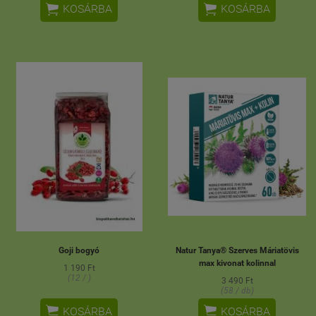


KOSÁRBA
KOSÁRBA
Goji bogyó
Natur Tanya® Szerves Máriatövis
max kivonat kolinnal
1 190 Ft
(12 / )
3 490 Ft
(58 / db)


KOSÁRBA
KOSÁRBA