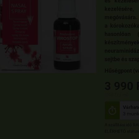
és kezelésér
kezelésére
megóvására. A
a kórokozóka
hasonlóan (
készítmények
neuraminidáz
sejtbe és sza
Hűségpont (vá
3 990 
(200 Ft / ml)
Várható

3 munk
A szállítási idő 
ELÉRHETŐ státusz