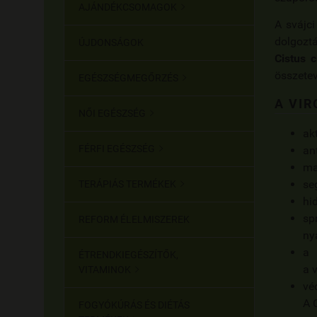
AJÁNDÉKCSOMAGOK

A svájci
dolgozt
ÚJDONSÁGOK
Cistus c
összetev
EGÉSZSÉGMEGŐRZÉS

A VIR
NŐI EGÉSZSÉG

akt
FÉRFI EGÉSZSÉG
an

ma
seg
TERÁPIÁS TERMÉKEK

hi
sp
REFORM ÉLELMISZEREK
ny
a 
ÉTRENDKIEGÉSZÍTŐK,
a 
VITAMINOK

vé
A 
FOGYÓKÚRÁS ÉS DIÉTÁS