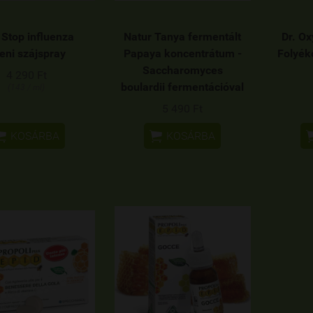
 Stop influenza
Natur Tanya fermentált
Dr. Ox
leni szájspray
Papaya koncentrátum -
Folyék
Saccharomyces
4 290 Ft
boulardii fermentációval
(143 / ml)
5 490 Ft


KOSÁRBA
KOSÁRBA