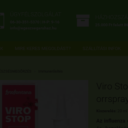


ÜGYFÉLSZOLGÁLAT
HÁZHOZSZÁL
06-30-351-5370 | H-P: 9-16
25.000 Ft felett 
info@egeszsegaruhaz.hu
OK
MIRE KERES MEGOLDÁST?
SZÁLLÍTÁSI INFOK
ÉSZSÉGMEGŐRZÉS
»
Immunerősítés
Viro Sto
orrspra
Kiszerelés:
20 ml
Az influenza