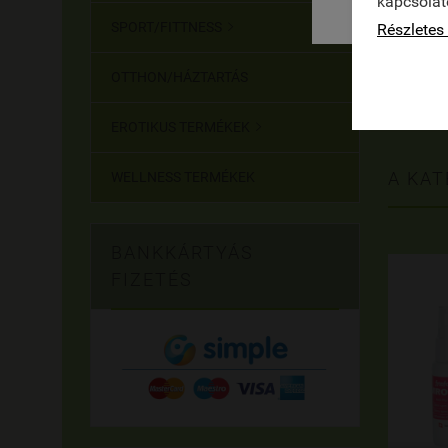
kapcsolat
A ViroSt
SPORT/FITTNESS
Részletes 

a betegs
A ViroSt
OTTHON/HÁZTARTÁS
Megelőzé
Kialakul
EROTIKUS TERMÉKEK

A KAT
WELLNESS TERMÉKEK
BANKKÁRTYÁS
FIZETÉS