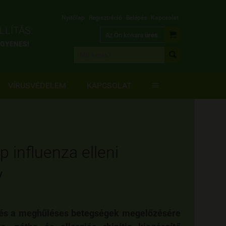
Nyitólap
Regisztráció
Belépés
Kapcsolat
LÍTÁS:

Az Ön kosara
üres
.
INGYENES!

VÍRUSVÉDELEM
KAPCSOLAT

p influenza elleni
y
 és a meghűléses betegségek megelőzésére