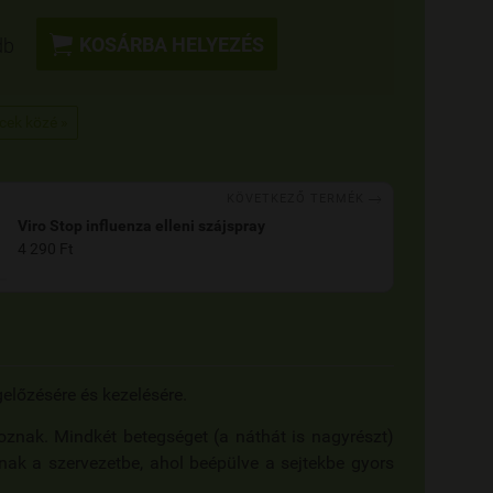

KOSÁRBA HELYEZÉS
db
ncek közé »

KÖVETKEZŐ TERMÉK
Viro Stop influenza elleni szájspray
4 290 Ft
előzésére és kezelésére.
znak. Mindkét betegséget (a náthát is nagyrészt)
tnak a szervezetbe, ahol beépülve a sejtekbe gyors