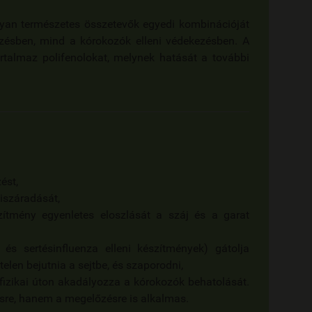
yan természetes összetevők egyedi kombinációját
zésben, mind a kórokozók elleni védekezésben. A
artalmaz polifenolokat, melynek hatását a további
ést,
kiszáradását,
ítmény egyenletes eloszlását a száj és a garat
és sertésinfluenza elleni készítmények) gátolja
telen bejutnia a sejtbe, és szaporodni,
fizikai úton akadályozza a kórokozók behatolását.
ésre, hanem a megelőzésre is alkalmas.