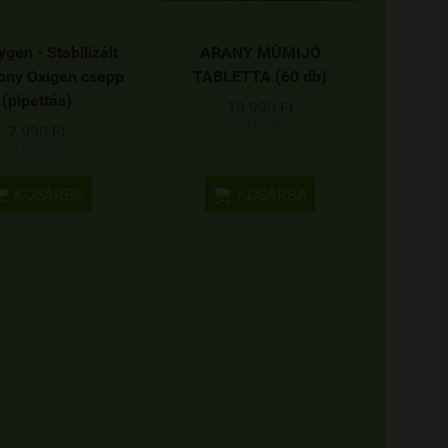
ygen - Stabilizált
ARANY MÚMIJÓ
ony Oxigén csepp
TABLETTA (60 db)
(pipettás)
19 990 Ft
(333 / db)
7 990 Ft
(160 / ml)


KOSÁRBA
KOSÁRBA