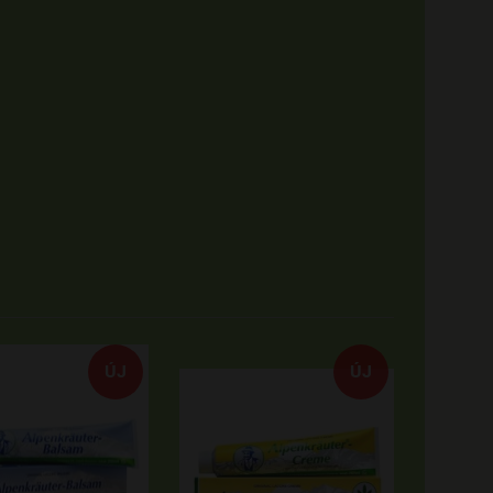
ÚJ
ÚJ