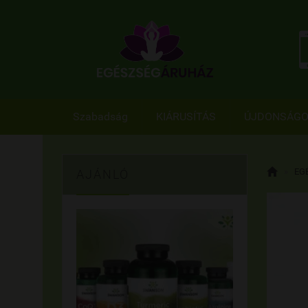
Szabadság
KIÁRUSÍTÁS
ÚJDONSÁG

»
EG
AJÁNLÓ