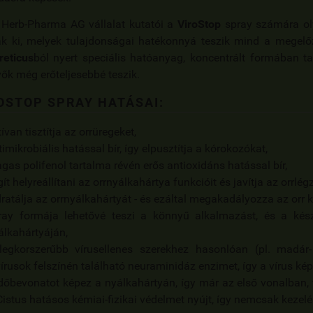
 Herb-Pharma AG vállalat kutatói a
ViroStop
spray számára ol
ák ki, melyek tulajdonságai hatékonnyá teszik mind a megelő
reticus
ból nyert speciális hatóanyag, koncentrált formában t
ők még erőteljesebbé teszik.
OSTOP SPRAY HATÁSAI:
ívan tisztítja az orrüregeket,
timikrobiális hatással bír, így elpusztítja a kórokozókat,
gas polifenol tartalma révén erős antioxidáns hatással bír,
ít helyreállítani az orrnyálkahártya funkcióit és javítja az orrlégz
dratálja az orrnyálkahártyát - és ezáltal megakadályozza az orr 
ray formája lehetővé teszi a könnyű alkalmazást, és a kész
álkahártyáján,
legkorszerűbb vírusellenes szerekhez hasonlóan (pl. madár- 
vírusok felszínén található neuraminidáz enzimet, így a vírus kép
dőbevonatot képez a nyálkahártyán, így már az első vonalban, 
Cistus hatásos kémiai-fizikai védelmet nyújt, így nemcsak kezel