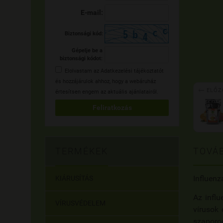
E-mail:
Biztonsági kód:
Gépelje be a
biztonsági kódot:
Elolvastam az
Adatkezelési tájékoztatót
és hozzájárulok ahhoz, hogy a webáruház

ELŐZ
értesítsen engem az aktuális ajánlatairól.
Feliratkozás
TOVÁB
TERMÉKEK
Influenz
KIÁRUSÍTÁS
Az infl
VÍRUSVÉDELEM
vírusok 
szaporo