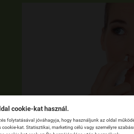
ldal cookie-kat használ.
és folytatásával jóváhagyja, hogy használjunk az oldal működ
NÁLAT
 cookie-kat. Statisztikai, marketing célú vagy személyre szabás