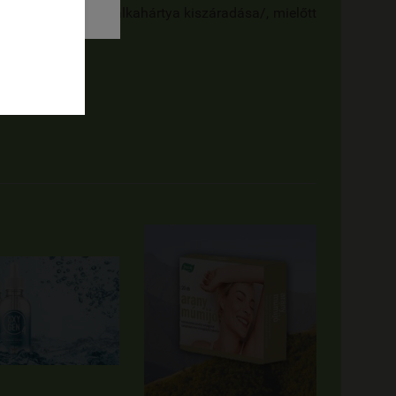
 / tüsszögés, orrnyálkahártya kiszáradása/, mielőtt
téve.
ra ajánlott.
ba