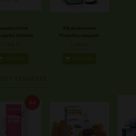
opolisz+Cink
Alkoholmentes
ogatós tabletta
Propolisz cseppek
1 490 Ft
3 590 Ft
(75 / db)
(120 / ml)


KOSÁRBA
KOSÁRBA
LOTT TERMÉKEK:
ÚJ