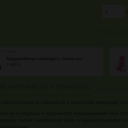
Felvitel a kedve
Ő TERMÉK
Gyógyszerkönyvi minőségű C- vitamin por
1 990 Ft
BI INFORMÁCIÓK A TERMÉKRŐL:
a elleni szájspray, az influenza és a meghűléses betegségek meg
uenza és a megfázás a leggyakoribb megbetegedések közé tarto
okozzák, melyek cseppfertőzés útján, a légutakon keresztül ju
dásra képesek.