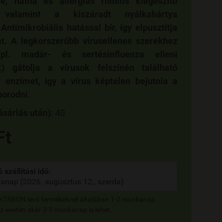
e, nátha és allergiás rhinitis kiegészítő
, valamint a kiszáradt nyálkahártya
ntimikrobiális hatással bír, így elpusztítja
t. A legkorszerűbb vírusellenes szerekhez
pl. madár- és sertésinfluenza elleni
) gátolja a vírusok felszínén található
 enzimet, így a vírus képtelen bejutnia a
porodni.
sárlás után):
40
Ft
 szállítási idő:
anap (2026. augusztus 12., szerda)
RAKTÁRON lévő termékeknél általában 1-2 munkanap.
 esetén akár 2-5 munkanap is lehet.