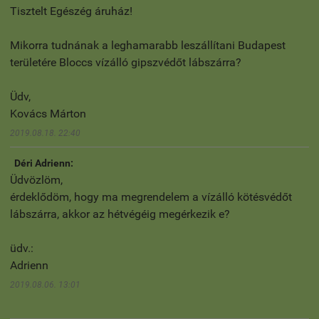
Tisztelt Egészég áruház!
Mikorra tudnának a leghamarabb leszállítani Budapest
területére Bloccs vízálló gipszvédőt lábszárra?
Üdv,
Kovács Márton
2019.08.18. 22:40
Déri Adrienn:
Üdvözlöm,
érdeklődöm, hogy ma megrendelem a vízálló kötésvédőt
lábszárra, akkor az hétvégéig megérkezik e?
üdv.:
Adrienn
2019.08.06. 13:01