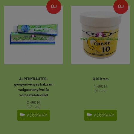
ÚJ
ÚJ
ALPENKRÄUTER-
Q10 Krém
gyógynövényes balzsam
1 490 Ft
vadgesztenyével és
(6 / ml)
vörösszőlőlevéllel
2 490 Ft
(12 / ml)


KOSÁRBA
KOSÁRBA