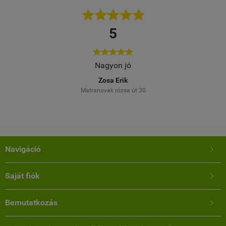





5





Több alkalommal rendeltem. Gyors, korrekt kiszolgálás.
Meg vagyok elégedve a megrendelt temékekkel is.
Farkas Márta
Dunaújváros
Navigáció

Saját fiók

Bemutatkozás
