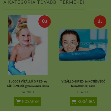
A KATEGÓRIA TOVÁBBI TERMÉKEI:
ÚJ
ÚJ
BLOCCS VÍZÁLLÓ GIPSZ- és
VÍZÁLLÓ GIPSZ- és KÖTÉSVÉDŐ
KÖTÉSVÉDŐ gyerekeknek, karra
felnőtteknek, karra
14 690 Ft
16 499 Ft


KOSÁRBA
KOSÁRBA