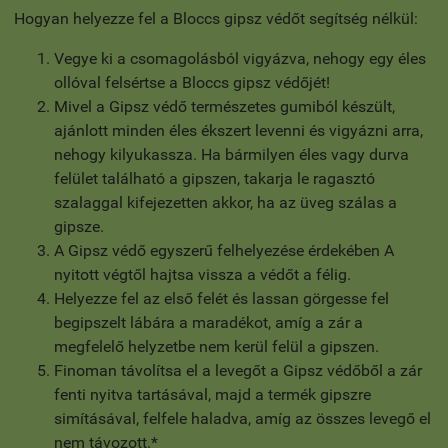
Hogyan helyezze fel a Bloccs gipsz védőt segítség nélkül:
Vegye ki a csomagolásból vigyázva, nehogy egy éles
ollóval felsértse a Bloccs gipsz védőjét!
Mivel a Gipsz védő természetes gumiból készült,
ajánlott minden éles ékszert levenni és vigyázni arra,
nehogy kilyukassza. Ha bármilyen éles vagy durva
felület található a gipszen, takarja le ragasztó
szalaggal kifejezetten akkor, ha az üveg szálas a
gipsze.
A Gipsz védő egyszerű felhelyezése érdekében A
nyitott végtől hajtsa vissza a védőt a félig.
Helyezze fel az első felét és lassan görgesse fel
begipszelt lábára a maradékot, amíg a zár a
megfelelő helyzetbe nem kerül felül a gipszen.
Finoman távolítsa el a levegőt a Gipsz védőből a zár
fenti nyitva tartásával, majd a termék gipszre
simításával, felfele haladva, amíg az összes levegő el
nem távozott.*