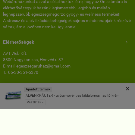
Webáruházunkat azzal a céllal hoztuk létre, hogy az Ön számára is
elérhetővé tegyük hazánk legismertebb, legjobb és méltán
legnépszerűbb egészségmegörző gyógy- és wellness termékeit!
A stressz és a civilizációs betegségek sajnos mindennapjaink részévé
váltak, ám a jövőben nem kell így lennie!
Elérhetőségek

AVT Web Kft.
8800 Nagykanizsa, Honvéd u 37
E-mail: egeszsegaruhaz@gmail.com
T.: 06-30-351-5370
Facebook
×
Ajánlott termék
ALPENKRÄUTER - gyógynövényes fájdalomcsillapító krém
Minden jog fenntartva. © 2011-2024
Részletek »
www.egeszsegaruhaz.hu -
AVT Web Kft.
-
ÁSZF
-
Adatkezelési tájékoztató
Webáruház készítés
a StartÜzlettel.