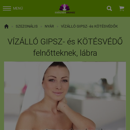


MENÜ

»
SZEZONÁLIS
»
NYÁR
»
VÍZÁLLÓ GIPSZ- és KÖTÉSVÉDŐK
VÍZÁLLÓ GIPSZ- és KÖTÉSVÉDŐ
felnőtteknek, lábra