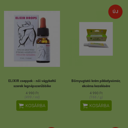
ÚJ
ELIXIR cseppek - női vágykeltő
Bőrnyugtató krém pikkelysömör,
szerek legnépszerűbbike
ekcéma kezelésére
4 990 Ft
4 990 Ft
(499 / ml)
(166 / g)


KOSÁRBA
KOSÁRBA