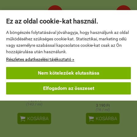
ÚJ
ÚJ
Ez az oldal cookie-kat használ.
A böngészés folytatásával jóváhagyja, hogy használjunk az oldal
működéséhez szükséges cookie-kat. Statisztikai, marketing célú
vagy személyre szabással kapcsolatos cookie-kat csak az Ön
hozzájárulása után használunk.
Részletes adatkezelési tájékoztató »
Nem kötelezőek elutasítása
Viro Stop influenza elleni
Alpenkrauter Cannabis krém -
Elfogadom az összeset
szájspray
orvosi kender tartalmú
fájdalomcsillapító krém
4 290 Ft
(143 / ml)
3 190 Ft
(16 / ml)


KOSÁRBA
KOSÁRBA