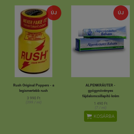
ÚJ
ÚJ
Rush Original Poppers - a
ALPENKRÄUTER -
legismertebb rush
gyógynövényes
fájdalomcsillapító krém
3 990 Ft
(399 / ml)
1 490 Ft
(7 / ml)

KOSÁRBA