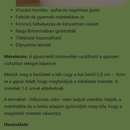
Vízzáró tömítés - puha és rugalmas gumi
Felnőtt és gyermek méretekben is
Könnyű felhelyezés és kényelmes viselet
Nagy-Britanniában gyártották
Többször használható
Díjnyertes termék
Méretezés:
A gipszvédő könnyedén nyújtható a gipszen
vízhatlan réteget képezve.
Mérjük meg a kerületet a láb vagy a kar körül 2,5 cm – 5cm-
re a gipsz felett, hogy megtaláljuk a tökéletes méretet. A
méretek 1-2 cm-el eltérhetnek.
A terméket - felbontás után - nem tudjuk cserélni, kérjük, a
mérettábla és a leírás alapján győzödjön meg róla, hogy a
megfelelő méretet választja.
Használata: