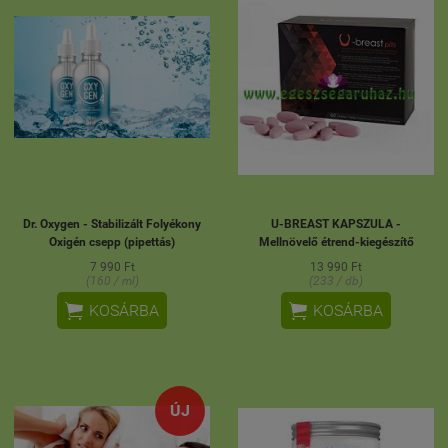
Dr. Oxygen - Stabilizált Folyékony
U-BREAST KAPSZULA -
Oxigén csepp (pipettás)
Mellnövelő étrend-kiegészítő
7 990 Ft
13 990 Ft
(160 / ml)
(233 / db)


KOSÁRBA
KOSÁRBA
ÚJ