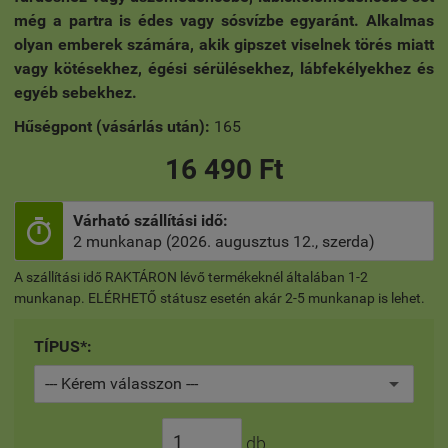
még a partra is édes vagy sósvízbe egyaránt. Alkalmas
olyan emberek számára, akik gipszet viselnek törés miatt
vagy kötésekhez, égési sérülésekhez, lábfekélyekhez és
egyéb sebekhez.
Hűségpont (vásárlás után):
165
16 490 Ft
Várható szállítási idő:

2 munkanap (2026. augusztus 12., szerda)
A szállítási idő RAKTÁRON lévő termékeknél általában 1-2
munkanap. ELÉRHETŐ státusz esetén akár 2-5 munkanap is lehet.
TÍPUS*:
db