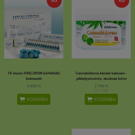
ÚJ
ÚJ
18 részes HYALURON bőrfeltöltő
Cannabiderma kender balzsam -
krémszett
pikkelysömörös, ekcémás bőrre
9 990 Ft
2 790 Ft
(11 / ml)


KOSÁRBA
KOSÁRBA