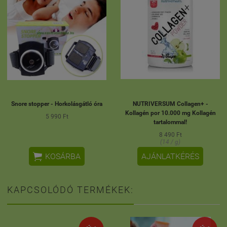
Snore stopper - Horkolásgátló óra
NUTRIVERSUM Collagen+ -
Kollagén por 10.000 mg Kollagén
5 990 Ft
tartalommal!
8 490 Ft
(14 / g)

KOSÁRBA
AJÁNLATKÉRÉS
KAPCSOLÓDÓ TERMÉKEK: