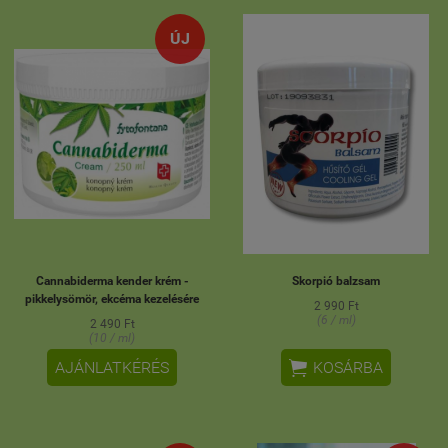
ÚJ
Cannabiderma kender krém -
Skorpió balzsam
pikkelysömör, ekcéma kezelésére
2 990 Ft
(6 / ml)
2 490 Ft
(10 / ml)

AJÁNLATKÉRÉS
KOSÁRBA