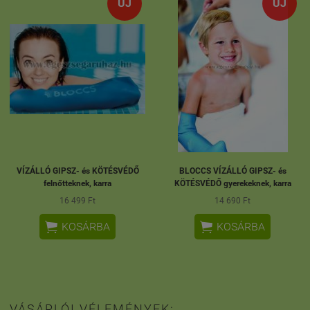
ÚJ
ÚJ
VÍZÁLLÓ GIPSZ- és KÖTÉSVÉDŐ
BLOCCS VÍZÁLLÓ GIPSZ- és
felnőtteknek, karra
KÖTÉSVÉDŐ gyerekeknek, karra
16 499 Ft
14 690 Ft


KOSÁRBA
KOSÁRBA
VÁSÁRLÓI VÉLEMÉNYEK: