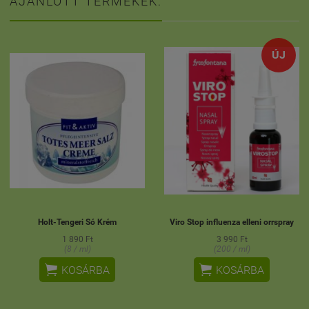
AJÁNLOTT TERMÉKEK:
ÚJ
Holt-Tengeri Só Krém
Viro Stop influenza elleni orrspray
1 890 Ft
3 990 Ft
(8 / ml)
(200 / ml)


KOSÁRBA
KOSÁRBA