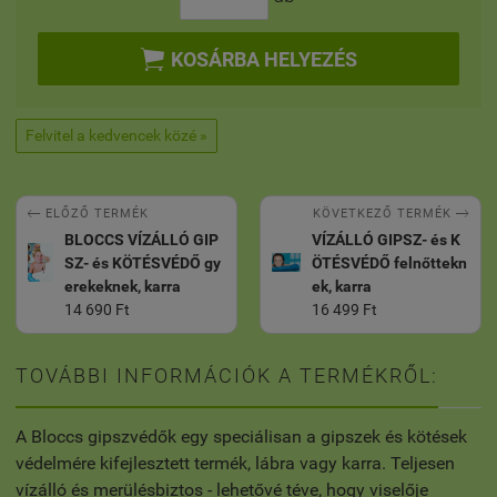

KOSÁRBA HELYEZÉS
Felvitel a kedvencek közé »


KÖVETKEZŐ TERMÉK
ELŐZŐ TERMÉK
BLOCCS VÍZÁLLÓ GIP
VÍZÁLLÓ GIPSZ- és K
SZ- és KÖTÉSVÉDŐ gy
ÖTÉSVÉDŐ felnőttekn
erekeknek, karra
ek, karra
14 690 Ft
16 499 Ft
TOVÁBBI INFORMÁCIÓK A TERMÉKRŐL:
A Bloccs gipszvédők egy speciálisan a gipszek és kötések
védelmére kifejlesztett termék, lábra vagy karra. Teljesen
vízálló és merülésbiztos - lehetővé téve, hogy viselője