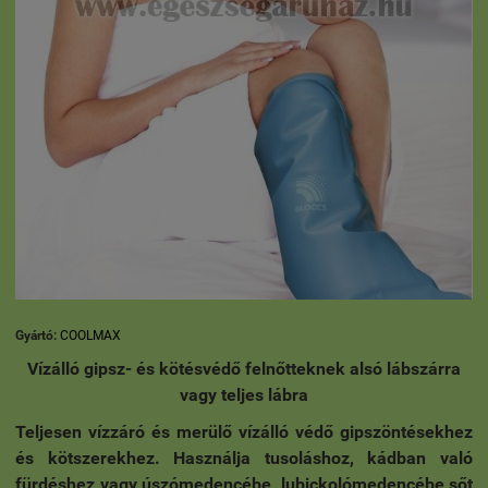
Gyártó:
COOLMAX
Vízálló gipsz- és kötésvédő felnőtteknek alsó lábszárra
vagy teljes lábra
Teljesen vízzáró és merülő vízálló védő gipszöntésekhez
és kötszerekhez. Használja tusoláshoz, kádban való
fürdéshez vagy úszómedencébe, lubickolómedencébe sőt