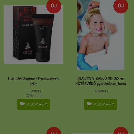
ÚJ
ÚJ
Titán Gél Original - Pénisznövelő
BLOCCS VÍZÁLLÓ GIPSZ- és
krém
KÖTÉSVÉDŐ gyerekeknek, karra
11 990 Ft
14 690 Ft
(240 / ml)


KOSÁRBA
KOSÁRBA