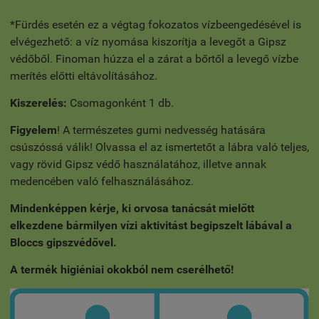
*Fürdés esetén ez a végtag fokozatos vízbeengedésével is
elvégezhető: a víz nyomása kiszorítja a levegőt a Gipsz
védőből. Finoman húzza el a zárat a bőrtől a levegő vízbe
merítés előtti eltávolításához.
Kiszerelés:
Csomagonként 1 db.
Figyelem
! A természetes gumi nedvesség hatására
csúszóssá válik! Olvassa el az ismertetőt a lábra való teljes,
vagy rövid Gipsz védő használatához, illetve annak
medencében való felhasználásához.
Mindenképpen kérje, ki orvosa tanácsát mielőtt
elkezdene bármilyen vízi aktivitást begipszelt lábával a
Bloccs gipszvédővel.
A termék higiéniai okokból nem cserélhető!