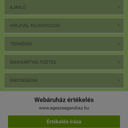
AJÁNLÓ

HÍRLEVÉL FELIRATKOZÁS

TERMÉKEK

BANKKÁRTYÁS FIZETÉS

PARTNEREINK

Webáruház értékelés
www.egeszsegaruhaz.hu
Értékelés írása