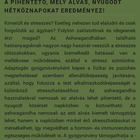
A PIHENTETŐ, MÉLY ALVÁS, NYUGODT
HÉTKÖZNAPOKAT EREDMÉNYEZ!
Kimerült és stresszes? Esetleg nehezen tud elaludni és csak
forgolódik az ágyban? Folyton zaklatottnak és idegesnek
érzi magad? Az Ashwagandhában található
hatóanyagoknak nagyon nagy hasznát vesszük a stresszes
időszakokban, ugyanis kiemelkedő hatással van a
mellékvese működésére, ezáltal a stressz szintünkre.
Adaptogén gyógynövényként képes a fizikai és pszichés
megterheléssel szembeni ellenállóképesség javítására,
azáltal, hogy fokozza a test alkalmazkodóképességét a
különböző stresszhatásokhoz. Az ashwagandha
használatával nemcsak az elalvás lehet pihentető, de a
nyugodt közérzet napközben is biztosítható. Az
ashwagandha nemcsak az esti alvás kiemelt támogatója
lehet, hanem a napközben minket érő stresszhatásokat is
mérsékelheti, így megvédheti a hormon- és immunrendszer
egészséges működését is. A gyógynövény támogathatja a -