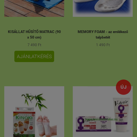
KISÁLLAT HŰSÍTŐ MATRAC (90
MEMORY FOAM - az emlékező
x 50 cm)
talpbetét
7 490 Ft
1 490 Ft
AJÁNLATKÉRÉS
ÚJ