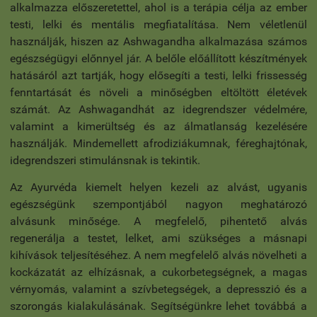
alkalmazza előszeretettel, ahol is a terápia célja az ember
testi, lelki és mentális megfiatalítása. Nem véletlenül
használják, hiszen az Ashwagandha alkalmazása számos
egészségügyi előnnyel jár. A belőle előállított készítmények
hatásáról azt tartják, hogy elősegíti a testi, lelki frissesség
fenntartását és növeli a minőségben eltöltött életévek
számát. Az Ashwagandhát az idegrendszer védelmére,
valamint a kimerültség és az álmatlanság kezelésére
használják. Mindemellett afrodiziákumnak, féreghajtónak,
idegrendszeri stimulánsnak is tekintik.
Az Ayurvéda kiemelt helyen kezeli az alvást, ugyanis
egészségünk szempontjából nagyon meghatározó
alvásunk minősége. A megfelelő, pihentető alvás
regenerálja a testet, lelket, ami szükséges a másnapi
kihívások teljesítéséhez. A nem megfelelő alvás növelheti a
kockázatát az elhízásnak, a cukorbetegségnek, a magas
vérnyomás, valamint a szívbetegségek, a depresszió és a
szorongás kialakulásának. Segítségünkre lehet továbbá a