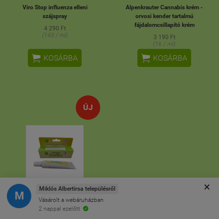
Viro Stop influenza elleni
Alpenkrauter Cannabis krém -
szájspray
orvosi kender tartalmú
fájdalomcsillapító krém
4 290 Ft
(143 / ml)
3 190 Ft
(16 / ml)


KOSÁRBA
KOSÁRBA
ÚJ
×
Miklós Albertirsa településről
M
Vásárolt a webáruházban
2 nappal ezelőtt
