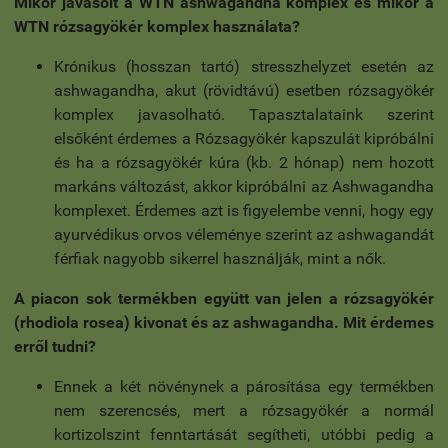
Mikor javasolt a WTN ashwagandha komplex és mikor a
WTN rózsagyökér komplex használata?
Krónikus (hosszan tartó) stresszhelyzet esetén az
ashwagandha, akut (rövidtávú) esetben rózsagyökér
komplex javasolható. Tapasztalataink szerint
elsőként érdemes a Rózsagyökér kapszulát kipróbálni
és ha a rózsagyökér kúra (kb. 2 hónap) nem hozott
markáns változást, akkor kipróbálni az Ashwagandha
komplexet. Érdemes azt is figyelembe venni, hogy egy
ayurvédikus orvos véleménye szerint az ashwagandát
férfiak nagyobb sikerrel használják, mint a nők.
A piacon sok termékben együtt van jelen a rózsagyökér
(rhodiola rosea) kivonat és az ashwagandha. Mit érdemes
erről tudni?
Ennek a két növénynek a párosítása egy termékben
nem szerencsés, mert a rózsagyökér a normál
kortizolszint fenntartását segítheti, utóbbi pedig a