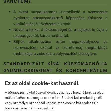
SANCTUM):
A szent bazsalikomnak kiemelkedő a szervezetre
gyakorolt stresszcsökkentő képessége, fokozza a
vitalitást és jó közérzetet biztosít.
Növeli a fizikai állóképességet és a sejteket is óvja a
szabadgyökök káros hatásaitól.
Böjtök alkalmazása során megakadályozza az
izomvesztést, ezáltal az izomtömeg megtartását,
mobilizálja a zsírokat, a súlyvesztést elősegítve.
STANDARDIZÁLT KÍNAI KÚSZÓMAGNÓLIA
GYÜMÖLCSKIVONAT ÉS KONCENTRÁTUM
(SCHISANDRA CHINENSIS):
Ez az oldal cookie-kat használ.
A szervezet védelmi mechanizmusait aktívan
A böngészés folytatásával jóváhagyja, hogy használjunk az oldal
támogathatja a máj védelmi rendszerének
működéséhez szükséges cookie-kat. Statisztikai, marketing célú
erősítésével, így a toxinok könnyebb eltávolítása
vagy személyre szabással kapcsolatos cookie-kat csak az Ön
valósulhat meg.
hozzájárulása után használunk.