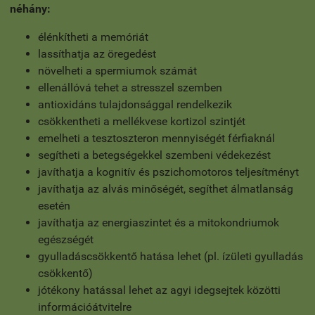
néhány:
élénkítheti a memóriát
lassíthatja az öregedést
növelheti a spermiumok számát
ellenállóvá tehet a stresszel szemben
antioxidáns tulajdonsággal rendelkezik
csökkentheti a mellékvese kortizol szintjét
emelheti a tesztoszteron mennyiségét férfiaknál
segítheti a betegségekkel szembeni védekezést
javíthatja a kognitív és pszichomotoros teljesítményt
javíthatja az alvás minőségét, segíthet álmatlanság
esetén
javíthatja az energiaszintet és a mitokondriumok
egészségét
gyulladáscsökkentő hatása lehet (pl. ízületi gyulladás
csökkentő)
jótékony hatással lehet az agyi idegsejtek közötti
információátvitelre