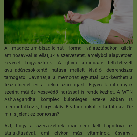
A magnézium-biszglicinát forma választásakor glicin
aminosavval is ellátjuk a szervezetet, amelyből alapvetően
keveset fogyasztunk. A glicin aminosav feltételezett
gyulladáscsökkentő hatása mellett kiváló idegrendszer
támogató. Javíthatja a memóriát egyúttal csökkentheti a
feszültséget és a belső szorongást. Egyes tanulmányok
szerint máj és vesevédő hatással is rendelkezhet. A WTN
Ashwagandha komplex különleges értéke abban is
megmutatkozik, hogy aktív B-vitaminokat is tartalmaz. De
mit is jelent ez pontosan?
Azt, hogy a szervezetnek már nem kell bajlódnia az
átalakításával, ami olykor más vitaminok, ásványi,