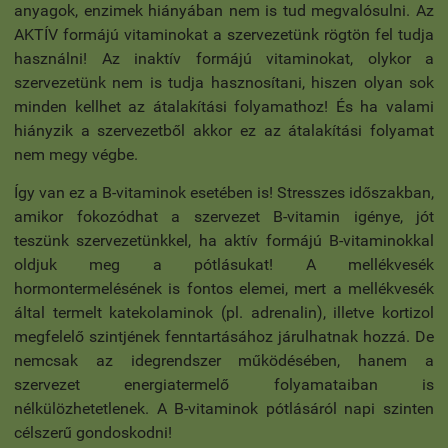
anyagok, enzimek hiányában nem is tud megvalósulni. Az
AKTÍV formájú vitaminokat a szervezetünk rögtön fel tudja
használni! Az inaktív formájú vitaminokat, olykor a
szervezetünk nem is tudja hasznosítani, hiszen olyan sok
minden kellhet az átalakítási folyamathoz! És ha valami
hiányzik a szervezetből akkor ez az átalakítási folyamat
nem megy végbe.
Így van ez a B-vitaminok esetében is! Stresszes időszakban,
amikor fokozódhat a szervezet B-vitamin igénye, jót
teszünk szervezetünkkel, ha aktív formájú B-vitaminokkal
oldjuk meg a pótlásukat! A mellékvesék
hormontermelésének is fontos elemei, mert a mellékvesék
által termelt katekolaminok (pl. adrenalin), illetve kortizol
megfelelő szintjének fenntartásához járulhatnak hozzá. De
nemcsak az idegrendszer működésében, hanem a
szervezet energiatermelő folyamataiban is
nélkülözhetetlenek. A B-vitaminok pótlásáról napi szinten
célszerű gondoskodni!