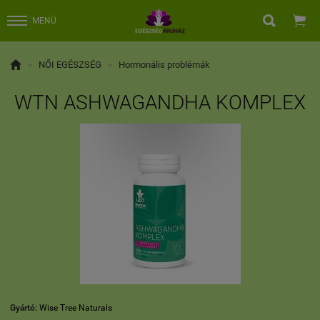


MENÜ

»
NŐI EGÉSZSÉG
»
Hormonális problémák
WTN ASHWAGANDHA KOMPLEX
Gyártó:
Wise Tree Naturals