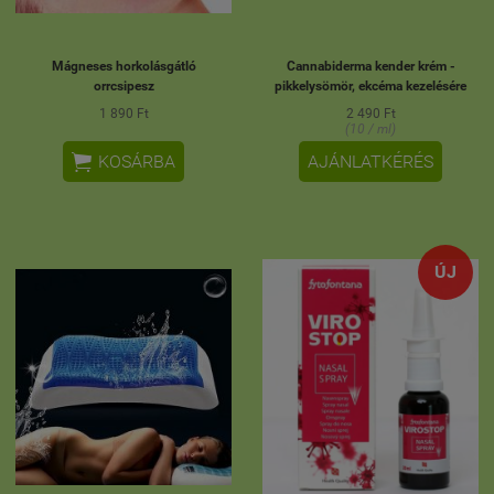
Mágneses horkolásgátló
Cannabiderma kender krém -
orrcsipesz
pikkelysömör, ekcéma kezelésére
1 890 Ft
2 490 Ft
(10 / ml)

KOSÁRBA
AJÁNLATKÉRÉS
ÚJ