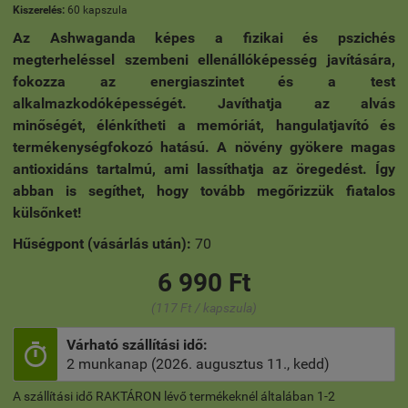
Kiszerelés:
60 kapszula
Az Ashwaganda képes a fizikai és pszichés
megterheléssel szembeni ellenállóképesség javítására,
fokozza az energiaszintet és a test
alkalmazkodóképességét. Javíthatja az alvás
minőségét, élénkítheti a memóriát, hangulatjavító és
termékenységfokozó hatású.
A növény gyökere magas
antioxidáns tartalmú, ami lassíthatja az öregedést. Így
abban is segíthet, hogy tovább megőrizzük fiatalos
külsőnket!
Hűségpont (vásárlás után):
70
6 990 Ft
(117 Ft / kapszula)
Várható szállítási idő:

2 munkanap (2026. augusztus 11., kedd)
A szállítási idő RAKTÁRON lévő termékeknél általában 1-2