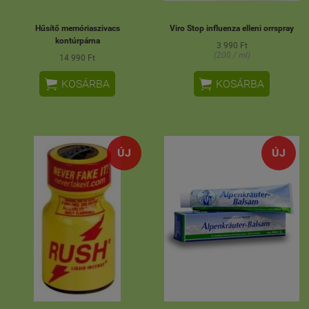
Hűsítő memóriaszivacs
Viro Stop influenza elleni orrspray
kontúrpárna
3 990 Ft
(200 / ml)
14 990 Ft


KOSÁRBA
KOSÁRBA
ÚJ
ÚJ