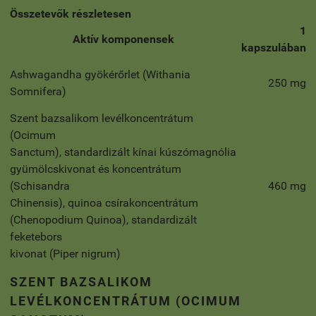
Összetevők részletesen
1
Aktív komponensek
kapszulában
Ashwagandha gyökérőrlet (Withania
250 mg
Somnifera)
Szent bazsalikom levélkoncentrátum
(Ocimum
Sanctum), standardizált kínai kúszómagnólia
gyümölcskivonat és koncentrátum
(Schisandra
460 mg
Chinensis), quinoa csírakoncentrátum
(Chenopodium Quinoa), standardizált
feketebors
kivonat (Piper nigrum)
SZENT BAZSALIKOM
LEVÉLKONCENTRÁTUM (OCIMUM