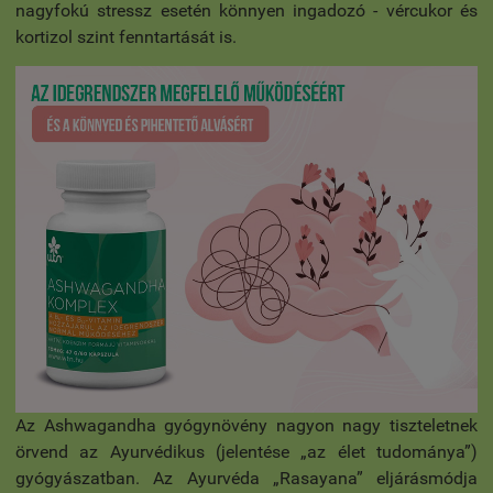
nagyfokú stressz esetén könnyen ingadozó - vércukor és
kortizol szint fenntartását is.
Az Ashwagandha gyógynövény nagyon nagy tiszteletnek
örvend az Ayurvédikus (jelentése „az élet tudománya”)
gyógyászatban. Az Ayurvéda „Rasayana” eljárásmódja