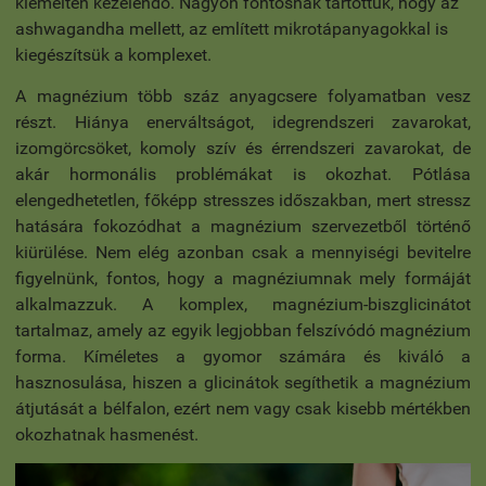
kiemelten kezelendő. Nagyon fontosnak tartottuk, hogy az
ashwagandha mellett, az említett mikrotápanyagokkal is
kiegészítsük a komplexet.
A magnézium több száz anyagcsere folyamatban vesz
részt. Hiánya enerváltságot, idegrendszeri zavarokat,
izomgörcsöket, komoly szív és érrendszeri zavarokat, de
akár hormonális problémákat is okozhat. Pótlása
elengedhetetlen, főképp stresszes időszakban, mert stressz
hatására fokozódhat a magnézium szervezetből történő
kiürülése. Nem elég azonban csak a mennyiségi bevitelre
figyelnünk, fontos, hogy a magnéziumnak mely formáját
alkalmazzuk. A komplex, magnézium-biszglicinátot
tartalmaz, amely az egyik legjobban felszívódó magnézium
forma. Kíméletes a gyomor számára és kiváló a
hasznosulása, hiszen a glicinátok segíthetik a magnézium
átjutását a bélfalon, ezért nem vagy csak kisebb mértékben
okozhatnak hasmenést.