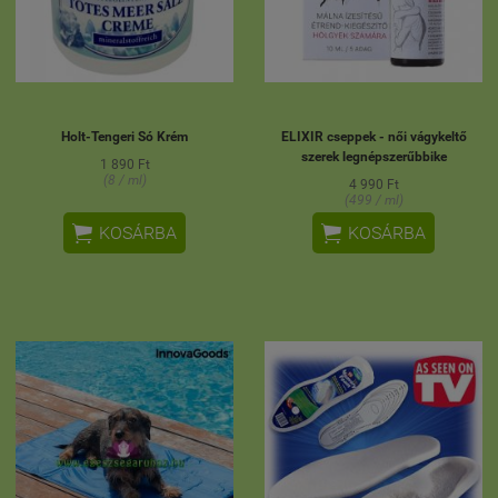
Holt-Tengeri Só Krém
ELIXIR cseppek - női vágykeltő
szerek legnépszerűbbike
1 890 Ft
(8 / ml)
4 990 Ft
(499 / ml)


KOSÁRBA
KOSÁRBA