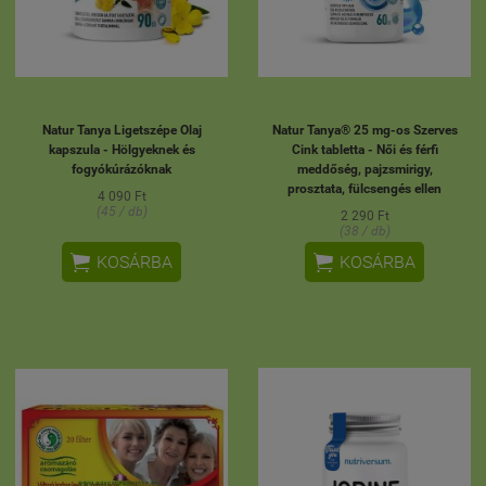
Natur Tanya Ligetszépe Olaj
Natur Tanya® 25 mg-os Szerves
kapszula - Hölgyeknek és
Cink tabletta - Női és férfi
fogyókúrázóknak
meddőség, pajzsmirigy,
prosztata, fülcsengés ellen
4 090 Ft
(45 / db)
2 290 Ft
(38 / db)


KOSÁRBA
KOSÁRBA