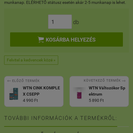
munkanap. ELÉRHETŐ státusz esetén akár 2-5 munkanap is lehet.
db

KOSÁRBA HELYEZÉS
Felvitel a kedvencek közé »


KÖVETKEZŐ TERMÉK
ELŐZŐ TERMÉK
WTN CINK KOMPLE
WTN Változókor Sp
X CSEPP
ektrum
4 990 Ft
5 890 Ft
TOVÁBBI INFORMÁCIÓK A TERMÉKRŐL: