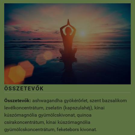
ÖSSZETEVŐK
Összetevők:
ashwagandha gyökérőrlet, szent bazsalikom
levélkoncentrátum, zselatin (kapszulahéj), kínai
kúszómagnólia gyümölcskivonat, quinoa
csírakoncentrátum, kínai kúszómagnólia
gyümölcskoncentrátum, feketebors kivonat.