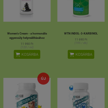
Women’s Cream - a hormonális
WTN INDOL-3-KARBINOL
egyensúly helyreállításához
11 690 Ft
(195 / db)
11 990 Ft
(120 / ml)


KOSÁRBA
KOSÁRBA
ÚJ