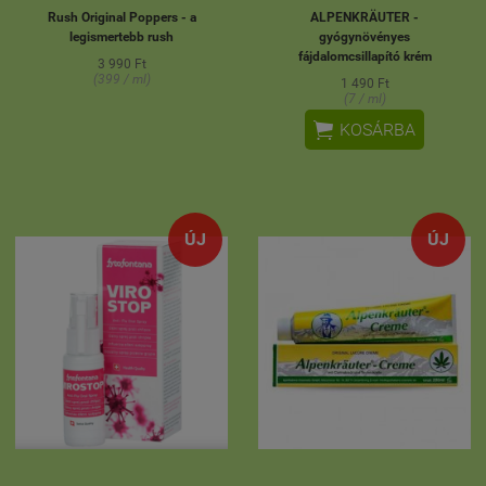
Rush Original Poppers - a
ALPENKRÄUTER -
legismertebb rush
gyógynövényes
fájdalomcsillapító krém
3 990 Ft
(399 / ml)
1 490 Ft
(7 / ml)

KOSÁRBA
ÚJ
ÚJ