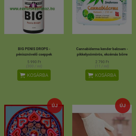
BIG PENIS DROPS -
Cannabiderma kender balzsam -
pénisznövelő cseppek
pikkelysömörös, ekcémás bőrre
5 990 Ft
2 790 Ft
(300 / ml)
(11 / ml)


KOSÁRBA
KOSÁRBA
ÚJ
ÚJ