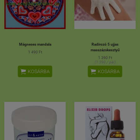
Mágneses mandala
Radírozó 5 ujjas
masszázskesztyű
1 490 Ft
1 390 Ft
(1 390 / pár)


KOSÁRBA
KOSÁRBA