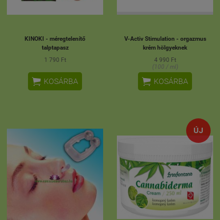
KINOKI - méregtelenítő
V-Activ Stimulation - orgazmus
talptapasz
krém hölgyeknek
1 790 Ft
4 990 Ft
(100 / ml)


KOSÁRBA
KOSÁRBA
ÚJ