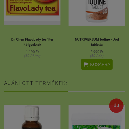
Dr. Chen FlavoLady teafilter
NUTRIVERSUM Iodine - Jód
hölgyeknek
tabletta
1 190 Ft
2 990 Ft
(60 / filter)
(50 / db)

KOSÁRBA
AJÁNLOTT TERMÉKEK:
ÚJ